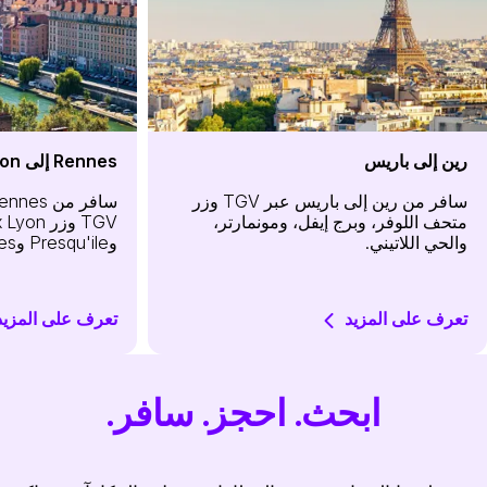
رين إلى باريس
Rennes إلى Lyon
سافر من رين إلى باريس عبر TGV وزر
متحف اللوفر، وبرج إيفل، ومونمارتر،
والحي اللاتيني.
وPresqu'ile وtraboules.
تعرف على المزيد
تعرف على المزيد
ابحث. احجز. سافر.