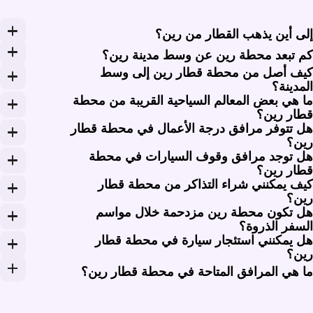
لى أين يذهب القطار من رين؟
ربط القطارات من رين بمدن كبرى مثل باريس ونانت وبريست. عادةً ما تستغرق الرحلات إلى بار
م تبعد محطة رين عن وسط مدينة رين؟
يف أصل من محطة قطار رين إلى وسط
قع محطة قطار رين على بعد كيلومتر واحد تقريباً من وسط المدينة. عاد
لمدينة؟
ا هي بعض المعالم السياحية القريبة من محطة
قع محطة قطار رين في مكان مريح على بعد حوالي كيلومتر واحد 
طار رين؟
ل تتوفر مرافق درجة الأعمال في محطة قطار
 المعالم القريبة منتزه Parc du Thabor، وهو منتزه عام كبير يضم حدائق جميلة، وكاتدرائية رين التاريخية، وكلاهما يقع على مسافة قصيرة سيراً على الأقدام من المحطة. كما يسهل الوصول إلى وسط المدينة بمتاجره ومطاعمه.
ين؟
ل توجد مرافق وقوف السيارات في محطة
ضم محطة قطار رين صالة لدرجة الأعمال متاحة لركاب الدرجة 
طار رين؟
يف يمكنني شراء التذاكر من محطة قطار
م، توفر محطة قطار رين مرافق مواقف عامة للسيارات تضم حوالي 1,000 مكان متاح. يقع موقف السيارات على بعد مسافة قصيرة سيراً على الأقدام من مدخل المحطة، مما يوفر و
ين؟
ل تكون محطة رين مزدحمة خلال مواسم
مكن شراء التذاكر مباشرة من محطة قطار رين عبر مكاتب التذاكر والأكشاك الآلية. لراحتك، يُوص
لسفر الذروة؟
ل يمكنني استئجار سيارة في محطة قطار
عم، قد تشهد محطة قطار رين حركة مرور متزايدة خلال مواسم ا
ين؟
عم، تتوفر خدمات تأجير السيارات في محطة قطار رين. يمكنك العثور على مكاتب تأجي
ا هي المرافق المتاحة في محطة قطار رين؟
وفر محطة قطار رين مرافق متنوعة تشمل خيارات الطعام والم