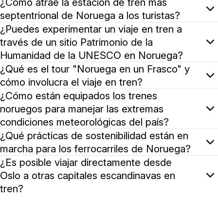
Sí, Noruega fomenta la combinación del viaje en tren con
¿Cómo atrae la estación de tren más
septentrional de Noruega a los turistas?
La estación de tren más septentrional de Noruega, y de 
¿Puedes experimentar un viaje en tren a
través de un sitio Patrimonio de la
Humanidad de la UNESCO en Noruega?
Absolutamente, el Ferrocarril de Flåm ofrece esa exper
¿Qué es el tour "Noruega en un Frasco" y
cómo involucra el viaje en tren?
El tour "Noruega en un Frasco" es un paquete turístico 
¿Cómo están equipados los trenes
noruegos para manejar las extremas
condiciones meteorológicas del país?
Los trenes noruegos están especialmente diseñados y ma
¿Qué prácticas de sostenibilidad están en
marcha para los ferrocarriles de Noruega?
Los ferrocarriles de Noruega se centran en la sostenibi
¿Es posible viajar directamente desde
Oslo a otras capitales escandinavas en
tren?
Sí, los servicios internacionales de tren directo conec