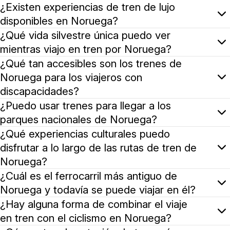
Cada estación ofrece una experiencia única de viaje en
¿Existen experiencias de tren de lujo
disponibles en Noruega?
Aunque Noruega puede no ofrecer trenes de lujo en el s
¿Qué vida silvestre única puedo ver
mientras viajo en tren por Noruega?
Los viajes en tren en Noruega, especialmente aquellos 
¿Qué tan accesibles son los trenes de
Noruega para los viajeros con
discapacidades?
Noruega está comprometida en hacer que los viajes en tr
¿Puedo usar trenes para llegar a los
parques nacionales de Noruega?
Aunque el acceso directo en tren a los parques nacional
¿Qué experiencias culturales puedo
disfrutar a lo largo de las rutas de tren de
Noruega?
Las rutas de tren de Noruega ofrecen más que solo vista
¿Cuál es el ferrocarril más antiguo de
Noruega y todavía se puede viajar en él?
El ferrocarril más antiguo de Noruega es la Línea Røros
¿Hay alguna forma de combinar el viaje
en tren con el ciclismo en Noruega?