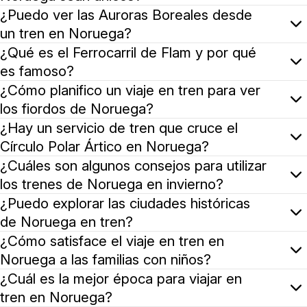
Los viajes en tren de Noruega son reconocidos por sus 
¿Puedo ver las Auroras Boreales desde
un tren en Noruega?
Si bien las Auroras Boreales son mejor vistas en el ext
¿Qué es el Ferrocarril de Flam y por qué
es famoso?
El Ferrocarril de Flam, o Flåmsbana, es una de las lín
¿Cómo planifico un viaje en tren para ver
los fiordos de Noruega?
Para experimentar los majestuosos fiordos de Noruega e
¿Hay un servicio de tren que cruce el
Círculo Polar Ártico en Noruega?
Sí, el Ferrocarril Nordland ofrece un viaje único que c
¿Cuáles son algunos consejos para utilizar
los trenes de Noruega en invierno?
Viajar en tren en Noruega durante el invierno es una ex
¿Puedo explorar las ciudades históricas
de Noruega en tren?
Muchas de las ciudades históricas de Noruega, como Røro
¿Cómo satisface el viaje en tren en
Noruega a las familias con niños?
Los trenes noruegos son familiares, con comodidades co
¿Cuál es la mejor época para viajar en
tren en Noruega?