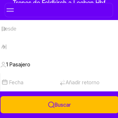
Trenes de Feldkirch a Leoben Hbf
1
Pasajero
Fecha
Añadir retorno
Buscar