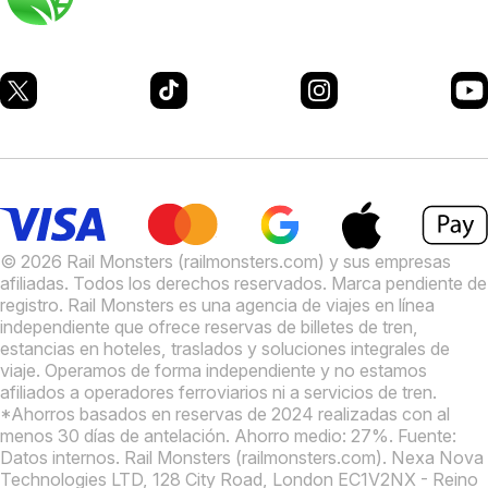
© 2026 Rail Monsters (railmonsters.com) y sus empresas
afiliadas. Todos los derechos reservados. Marca pendiente de
registro.
Rail Monsters es una agencia de viajes en línea
independiente que ofrece reservas de billetes de tren,
estancias en hoteles, traslados y soluciones integrales de
viaje. Operamos de forma independiente y no estamos
afiliados a operadores ferroviarios ni a servicios de tren.
*Ahorros basados en reservas de 2024 realizadas con al
menos 30 días de antelación. Ahorro medio: 27%. Fuente:
Datos internos.
Rail Monsters (railmonsters.com). Nexa Nova
Technologies LTD, 128 City Road, London EC1V2NX - Reino