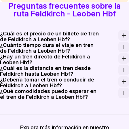
Preguntas frecuentes sobre la
ruta Feldkirch - Leoben Hbf
¿Cuál es el precio de un billete de tren
de Feldkirch a Leoben Hbf?
¿Cuánto tiempo dura el viaje en tren
Los billetes para el viaje en tren de Feldkirch a Leobe
de Feldkirch a Leoben Hbf?
¿Hay un tren directo de Feldkirch a
El viaje en tren entre Feldkirch y Leoben Hbf generalm
Leoben Hbf?
¿Cuál es la distancia en tren desde
Aunque no hay trenes directos de Feldkirch a Leoben Hb
Feldkirch hasta Leoben Hbf?
¿Debería tomar el tren o conducir de
La distancia recorrida en tren desde Feldkirch hasta 
Feldkirch a Leoben Hbf?
¿Qué comodidades puedo esperar en
Tomar el tren ofrece una experiencia más relajante con
el tren de Feldkirch a Leoben Hbf?
Los trenes en la ruta de Feldkirch a Leoben Hbf típi
Explora más información en nuestro