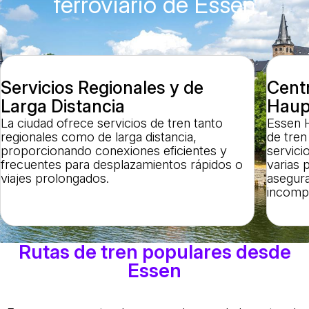
ferroviario de Essen
Servicios Regionales y de
Centr
Larga Distancia
Haup
La ciudad ofrece servicios de tren tanto
Essen 
regionales como de larga distancia,
de tren
proporcionando conexiones eficientes y
servici
frecuentes para desplazamientos rápidos o
varias 
viajes prolongados.
asegura
incomp
Rutas de tren populares desde
Essen