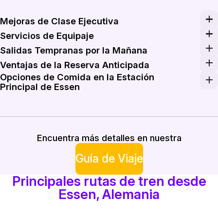
Mejoras de Clase Ejecutiva
Para un viaje más cómodo, considera mejorar a clase eje
Servicios de Equipaje
Essen Hauptbahnhof proporciona varios servicios de al
Salidas Tempranas por la Mañana
Comienza tu día temprano reservando trenes matutinos 
Ventajas de la Reserva Anticipada
Opciones de Comida en la Estación
Asegurar tus boletos de tren con anticipación a través
Principal de Essen
Antes de embarcarte en tu viaje, aprovecha las opciones
Encuentra más detalles en nuestra
Guía de Viaje
Principales rutas de tren desde
Essen, Alemania