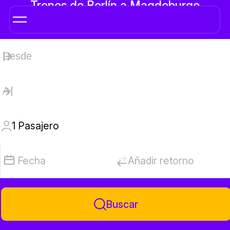
Trenes de Berlín a Magdeburgo
1
Pasajero
Fecha
Añadir retorno
Buscar