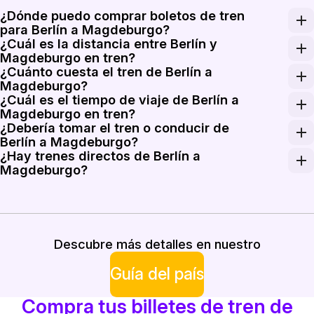
¿Dónde puedo comprar boletos de tren
para Berlín a Magdeburgo?
¿Cuál es la distancia entre Berlín y
Puede comprar boletos de tren para la ruta de Berlín a
Magdeburgo en tren?
¿Cuánto cuesta el tren de Berlín a
La distancia en tren de Berlín a Magdeburgo es aprox
Magdeburgo?
¿Cuál es el tiempo de viaje de Berlín a
El tren de Berlín a Magdeburgo cuesta entre 22 EUR y 
Magdeburgo en tren?
¿Debería tomar el tren o conducir de
El viaje de Berlín a Magdeburgo suele tardar alrededor d
Berlín a Magdeburgo?
¿Hay trenes directos de Berlín a
Tomar el tren suele ser más conveniente ya que te permite
Magdeburgo?
Sí, hay servicios de tren directo disponibles de Berlín
Descubre más detalles en nuestro
Guía del país
Compra tus billetes de tren de