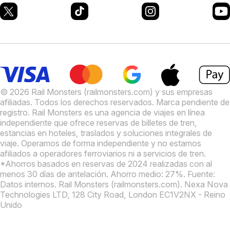
© 2026 Rail Monsters (railmonsters.com) y sus empresas
afiliadas. Todos los derechos reservados. Marca pendiente de
registro.
Rail Monsters es una agencia de viajes en línea
independiente que ofrece reservas de billetes de tren,
estancias en hoteles, traslados y soluciones integrales de
viaje. Operamos de forma independiente y no estamos
afiliados a operadores ferroviarios ni a servicios de tren.
*Ahorros basados en reservas de 2024 realizadas con al
menos 30 días de antelación. Ahorro medio: 27%. Fuente:
Datos internos.
Rail Monsters (railmonsters.com). Nexa Nova
Technologies LTD, 128 City Road, London EC1V2NX - Reino
Unido