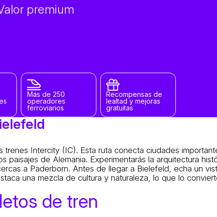
. Valor premium
Más de 250
Recompensas de
les
operadores
lealtad y mejoras
ferroviarios
gratuitas
elefeld
os trenes Intercity (IC). Esta ruta conecta ciudades importa
 paisajes de Alemania. Experimentarás la arquitectura histó
cas a Paderborn. Antes de llegar a Bielefeld, echa un vist
estaca una mezcla de cultura y naturaleza, lo que lo convier
etos de tren