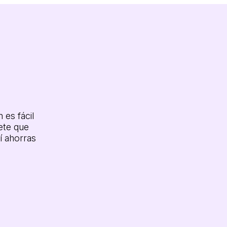
 es fácil
ete que
í ahorras