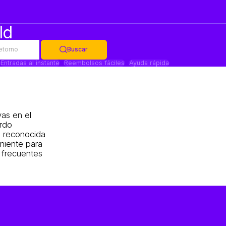
ld
retorno
Buscar
Entradas al instante
Reembolsos fáciles
Ayuda rápida
vas en el
ordo
s reconocida
niente para
s frecuentes