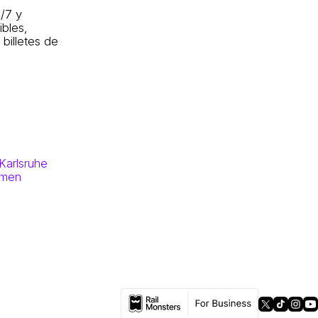
/7 y
ibles,
billetes de
Karlsruhe
emen