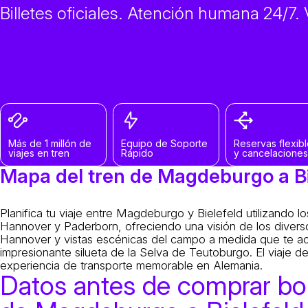
Billetes oficiales. Atención humana 24/7
Más de 1 millón de
Equipo de Soporte
Reservas flexib
viajes en tren
Rápido
y cancelaciones
Mapa del tren de Magdeburgo a Bi
Planifica tu viaje entre Magdeburgo y Bielefeld utilizando l
Hannover y Paderborn, ofreciendo una visión de los diversos
Hannover y vistas escénicas del campo a medida que te acer
impresionante silueta de la Selva de Teutoburgo. El viaje d
experiencia de transporte memorable en Alemania.
Datos antes de comprar bol