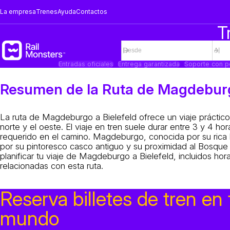
La empresa
Trenes
Ayuda
Contactos
T
Entradas oficiales
Entrega garantizada
Soporte con p
Resumen de la Ruta de Magdeburg
La ruta de Magdeburgo a Bielefeld ofrece un viaje práctico
norte y el oeste. El viaje en tren suele durar entre 3 y 4 h
requerido en el camino. Magdeburgo, conocida por su rica hi
por su pintoresco casco antiguo y su proximidad al Bosque
planificar tu viaje de Magdeburgo a Bielefeld, incluidos ho
relacionadas con esta ruta.
Reserva billetes de tren en 
mundo