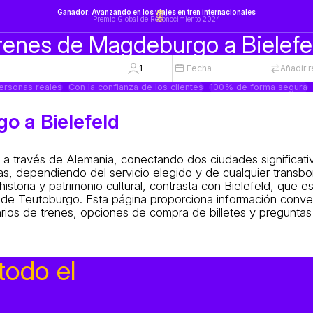
Ganador: Avanzando en los viajes en tren internacionales
Premio Global de Reconocimiento 2024
renes de Magdeburgo a Bielefe
1
Fecha
Añadir 
ersonas reales
Con la confianza de los clientes
100% de forma segura
o a Bielefeld
 a través de Alemania, conectando dos ciudades significati
oras, dependiendo del servicio elegido y de cualquier transb
storia y patrimonio cultural, contrasta con Bielefeld, que e
 de Teutoburgo. Esta página proporciona información conve
rarios de trenes, opciones de compra de billetes y pregunta
todo el