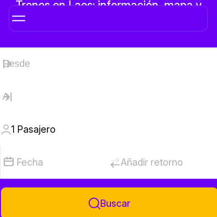
Trenes en Laos: información, mapa y
billetes online
1
Pasajero
Fecha
Añadir retorno
Buscar