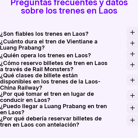
Preguntas frecuentes y datos
sobre los trenes en Laos
¿Son fiables los trenes en Laos?
¿Cuánto dura el tren de Vientiane a
Los trenes de la Laos-China Railway suelen circular seg
Luang Prabang?
Los trenes más rápidos de la Laos-China Railway de Vie
¿Quién opera los trenes en Laos?
¿Cómo reservo billetes de tren en Laos
Laos-China Railway Co., Ltd. opera el principal ferroca
a través de Rail Monsters?
¿Qué clases de billete están
Introduce Vientiane, Vang Vieng, Luang Prabang, Muang 
disponibles en los trenes de la Laos-
China Railway?
¿Por qué tomar el tren en lugar de
Los trenes de la serie C de la Laos-China Railway suele
conducir en Laos?
¿Puedo llegar a Luang Prabang en tren
La Laos-China Railway reduce drásticamente el tiempo de
en Laos?
¿Por qué debería reservar billetes de
Sí. Luang Prabang es una de las estaciones más concurr
tren en Laos con antelación?
La oferta de asientos en los trenes de la Laos-China Ra