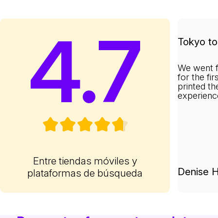
4.7
Tokyo to 
We went f
for the fi
printed th
experienc
Entre tiendas móviles y
Denise H
plataformas de búsqueda