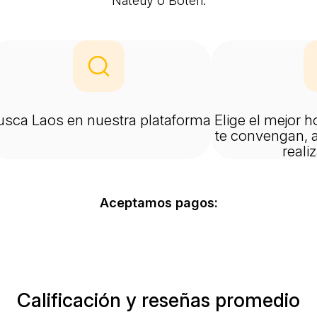
Nateuy o Boten.
usca Laos en nuestra plataforma
Elige el mejor h
te convengan, a
reali
Aceptamos pagos:
Calificación y reseñas promedio