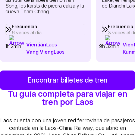
Song, los karsts de piedra caliza y la
de Dianchi Lak
cueva Tham Chang.
Frecuencia
Frecuencia
6 veces al día
3 veces al d
Vientián
Laos
Vient
1h 2min
9h 32min
Vang Vieng
Laos
Kunm
Encontrar billetes de tren
Tu guía completa para viajar en
tren por Laos
Laos cuenta con una joven red ferroviaria de pasajeros
centrada en la Laos-China Railway, que abrió en