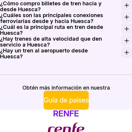
¿Cómo compro billetes de tren hacia y
Los billetes regionales de última hora desde Huesca a 
desde Huesca?
¿Cuáles son las principales conexiones
Los billetes de tren hacia y desde Huesca se pueden co
ferroviarias desde y hacia Huesca?
¿Cuál es la principal ruta en tren desde
Huesca conecta con Zaragoza en unos 50 minutos a 1 h
Huesca?
¿Hay trenes de alta velocidad que den
La principal ruta ferroviaria desde Huesca es la conex
servicio a Huesca?
¿Hay un tren al aeropuerto desde
Sí. Huesca cuenta con algunos trenes de alta velocida
Huesca?
Huesca no dispone de una conexión ferroviaria específic
Obtén más información en nuestra
Guía de países
RENFE