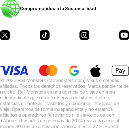
Comprometidos a la Sostenibilidad
© 2026 Rail Monsters (railmonsters.com) y sus empresas
afiliadas. Todos los derechos reservados. Marca pendiente de
registro.
Rail Monsters es una agencia de viajes en línea
independiente que ofrece reservas de billetes de tren,
estancias en hoteles, traslados y soluciones integrales de
viaje. Operamos de forma independiente y no estamos
afiliados a operadores ferroviarios ni a servicios de tren.
*Ahorros basados en reservas de 2024 realizadas con al
menos 30 días de antelación. Ahorro medio: 27%. Fuente: