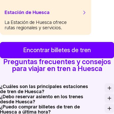
Estación de Huesca
La Estación de Huesca ofrece
rutas regionales y servicios.
Encontrar billetes de tren
Preguntas frecuentes y consejos
para viajar en tren a Huesca
¿Cuáles son las principales estaciones
de tren de Huesca?
¿Debo reservar asiento en los trenes
Huesca tiene una única estación principal de pasajeros
desde Huesca?
¿Puedo comprar billetes de tren de
La reserva de asiento es obligatoria en los servicios R
Huesca a última hora?