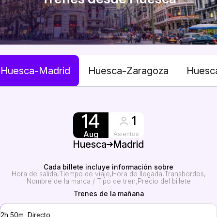
Huesca-Madrid
Huesca-Zaragoza
Huesca
14
1
Aug
Asientos
Huesca
Madrid
Cada billete incluye información sobre
Hora de salida
Tiempo de viaje
Hora de llegada
Transbordos
Nombre de la marca / Tipo de tren
Precio del billete
Trenes de la mañana
2h 50m, Directo