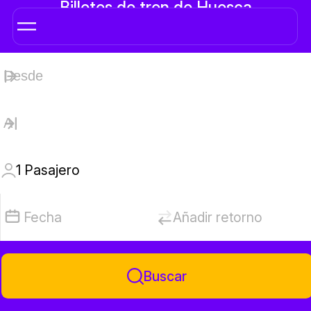
Billetes de tren de Huesca
1
Pasajero
Fecha
Añadir retorno
Buscar