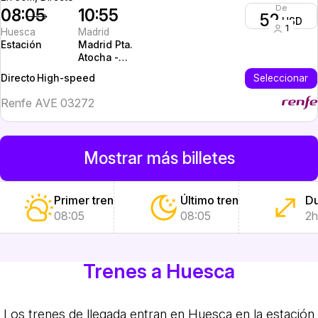
De
08:05
10:55
52
USD
1
Huesca
Madrid
Estación
Madrid Pta.
Atocha -
Almudena
High-speed
Seleccionar
Directo
Grandes
Renfe AVE 03272
Mostrar más billetes
Primer tren
Último tren
Du
08:05
08:05
2h
Trenes a Huesca
Los trenes de llegada entran en Huesca en la estación