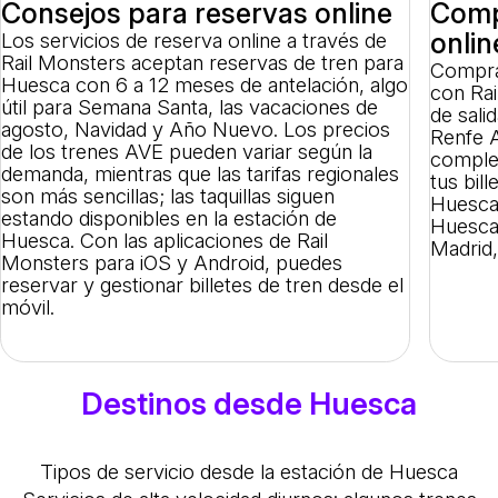
Consejos para reservas online
Compr
onlin
Los servicios de reserva online a través de
Rail Monsters aceptan reservas de tren para
Compra 
Huesca con 6 a 12 meses de antelación, algo
con Rai
útil para Semana Santa, las vacaciones de
de sali
agosto, Navidad y Año Nuevo. Los precios
Renfe A
de los trenes AVE pueden variar según la
complet
demanda, mientras que las tarifas regionales
tus bil
son más sencillas; las taquillas siguen
Huesca,
estando disponibles en la estación de
Huesca,
Huesca. Con las aplicaciones de Rail
Madrid,
Monsters para iOS y Android, puedes
reservar y gestionar billetes de tren desde el
móvil.
Destinos desde Huesca
Tipos de servicio desde la estación de Huesca