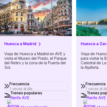
Huesca a Madrid
Huesca a Zar
Viaja de Huesca a Madrid en AVE y
Viaja de Huesc
visita el Museo del Prado, el Parque
para visitar la B
del Retiro y la zona de la Puerta del
Catedral de La
Sol.
la Aljafería.
Frecuencia
Frecuencia
1 veces al día
1 veces al dí
Trenes populares
Trenes pop
Renfe AVE
Renfe AVE