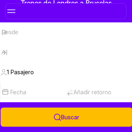
Trenes de Londres a Bruselas
1
Pasajero
Fecha
Añadir retorno
Buscar