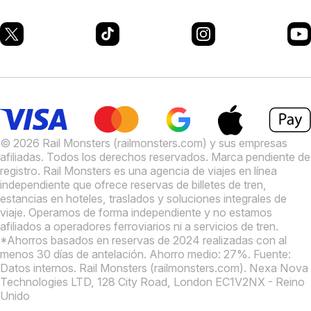
© 2026 Rail Monsters (railmonsters.com) y sus empresas
afiliadas. Todos los derechos reservados. Marca pendiente de
registro.
Rail Monsters es una agencia de viajes en línea
independiente que ofrece reservas de billetes de tren,
estancias en hoteles, traslados y soluciones integrales de
viaje. Operamos de forma independiente y no estamos
afiliados a operadores ferroviarios ni a servicios de tren.
*Ahorros basados en reservas de 2024 realizadas con al
menos 30 días de antelación. Ahorro medio: 27%. Fuente:
Datos internos.
Rail Monsters (railmonsters.com). Nexa Nova
Technologies LTD, 128 City Road, London EC1V2NX - Reino
Unido