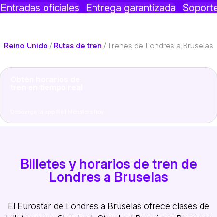
Entradas oficiales
Entrega garantizada
Soporte
Reino Unido
/
Rutas de tren
/
Trenes de Londres a Bruselas
Obtén horarios de
tren en tiempo real
Descarga la app Rail Monsters hoy
Billetes y horarios de tren de
Londres a Bruselas
El Eurostar de Londres a Bruselas ofrece clases de