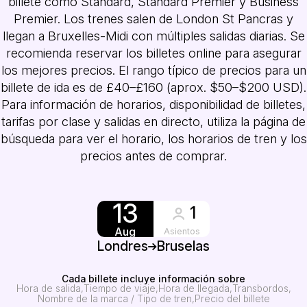
billete como Standard, Standard Premier y Business
Premier. Los trenes salen de London St Pancras y
llegan a Bruxelles-Midi con múltiples salidas diarias. Se
recomienda reservar los billetes online para asegurar
los mejores precios. El rango típico de precios para un
billete de ida es de £40–£160 (aprox. $50–$200 USD).
Para información de horarios, disponibilidad de billetes,
tarifas por clase y salidas en directo, utiliza la página de
búsqueda para ver el horario, los horarios de tren y los
precios antes de comprar.
13
1
Aug
Asientos
Londres
Bruselas
Cada billete incluye información sobre
Hora de salida
Tiempo de viaje
Hora de llegada
Transbordos
Nombre de la marca / Tipo de tren
Precio del billete