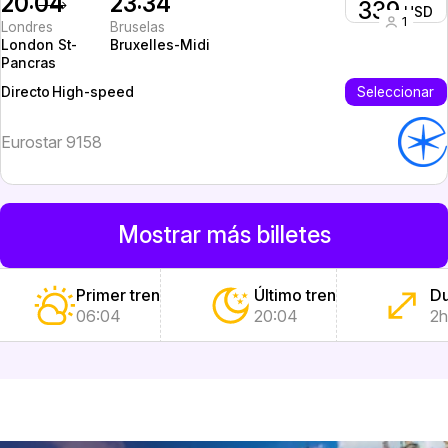
20:04
23:34
339
USD
1
Londres
Bruselas
London St-
Bruxelles-Midi
Pancras
High-speed
Seleccionar
Directo
Eurostar 9158
Mostrar más billetes
Primer tren
Último tren
Du
06:04
20:04
2h