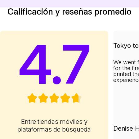
Calificación y reseñas promedio
4.7
Tokyo to 
We went f
for the fi
printed th
experienc
Entre tiendas móviles y
Denise H
plataformas de búsqueda