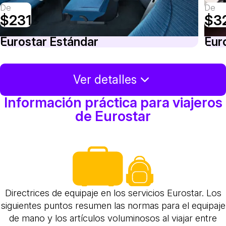
De
De
$231
$3
Eurostar Estándar
Eur
Ver detalles
Información práctica para viajeros
de Eurostar
Directrices de equipaje en los servicios Eurostar. Los
siguientes puntos resumen las normas para el equipaje
de mano y los artículos voluminosos al viajar entre