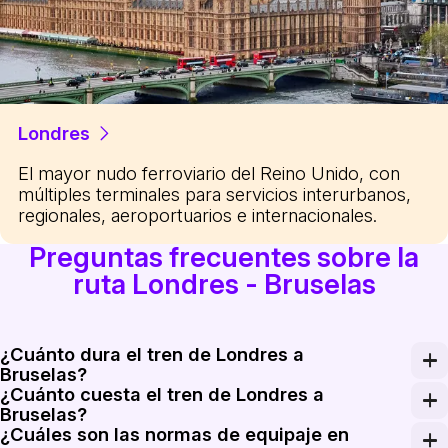
Londres
El mayor nudo ferroviario del Reino Unido, con
múltiples terminales para servicios interurbanos,
regionales, aeroportuarios e internacionales.
Preguntas frecuentes sobre la
ruta Londres - Bruselas
¿Cuánto dura el tren de Londres a
Bruselas?
¿Cuánto cuesta el tren de Londres a
El tiempo de viaje programado típico en los servicios 
Bruselas?
¿Cuáles son las normas de equipaje en
Los precios de un billete de ida en Eurostar suelen osc