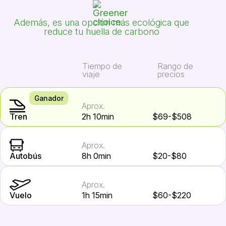
Además, es una opción más ecológica que
reduce tu huella de carbono
Tiempo de
Rango de
viaje
precios
Ganador
Aprox.
Tren
2h 10min
$69-$508
Aprox.
Autobús
8h 0min
$20-$80
Aprox.
Vuelo
1h 15min
$60-$220