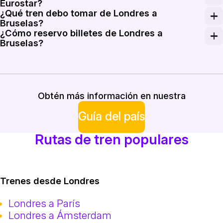
Eurostar?
¿Qué tren debo tomar de Londres a
Los pasajeros pueden llevar hasta dos piezas principal
Bruselas?
¿Cómo reservo billetes de Londres a
Toma un servicio Eurostar directo entre London St Panc
Bruselas?
Reserva billetes a través del sitio web o la app móvil 
Obtén más información en nuestra
Guía del país
Rutas de tren populares
Trenes desde Londres
Londres a París
Londres a Ámsterdam