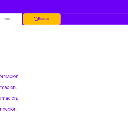
retorno
Buscar
formación,
rmación,
ormación,
ormación,