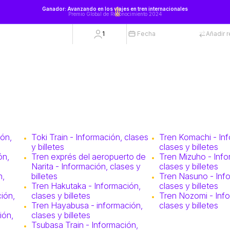
Ganador: Avanzando en los viajes en tren internacionales
Premio Global de Reconocimiento 2024
1
Fecha
Añadir 
ión,
Toki Train - Información, clases
Tren Komachi - In
y billetes
clases y billetes
ón,
Tren exprés del aeropuerto de
Tren Mizuho - Info
Narita - Información, clases y
clases y billetes
n,
billetes
Tren Nasuno - Inf
Tren Hakutaka - Información,
clases y billetes
ión,
clases y billetes
Tren Nozomi - Inf
Tren Hayabusa - información,
clases y billetes
ión,
clases y billetes
Tsubasa Train - Información,