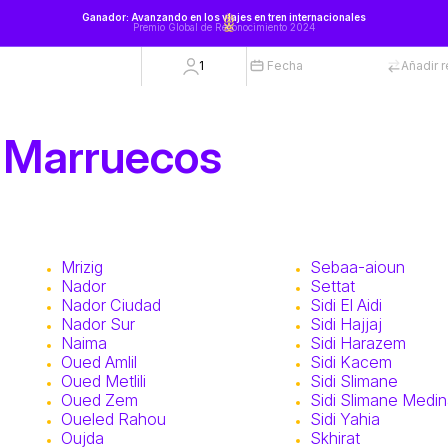
Ganador: Avanzando en los viajes en tren internacionales
Premio Global de Reconocimiento 2024
1
Fecha
Añadir 
e Marruecos
Mrizig
Sebaa-aioun
Nador
Settat
Nador Ciudad
Sidi El Aidi
Nador Sur
Sidi Hajjaj
Naima
Sidi Harazem
Oued Amlil
Sidi Kacem
Oued Metlili
Sidi Slimane
Oued Zem
Sidi Slimane Medi
Oueled Rahou
Sidi Yahia
Oujda
Skhirat