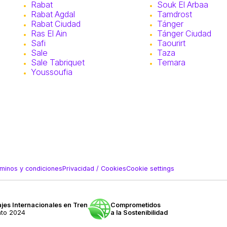
Rabat
Souk El Arbaa
Rabat Agdal
Tamdrost
Rabat Ciudad
Tánger
Ras El Ain
Tánger Ciudad
Safi
Taourirt
Sale
Taza
Sale Tabriquet
Temara
Youssoufia
minos y condiciones
Privacidad / Cookies
Cookie settings
jes Internacionales en Tren
Comprometidos
nto 2024
a la Sostenibilidad