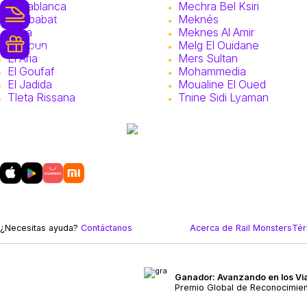
Casablanca
Mechra Bel Ksiri
250+ Operadores de Ferrocarriles
Chebabat
Meknés
Dalia
Meknes Al Amir
Recompensas de Lealtad y Mejoras
El Aioun
Melg El Ouidane
Gratuitas
El Aria
Mers Sultan
El Goufaf
Mohammedia
El Jadida
Moualine El Oued
Tleta Rissana
Tnine Sidi Lyaman
Descarga
nuestra aplicación móvil
¿Necesitas ayuda?
Contáctanos
Acerca de Rail Monsters
Tér
Ganador: Avanzando en los Via
Premio Global de Reconocimie