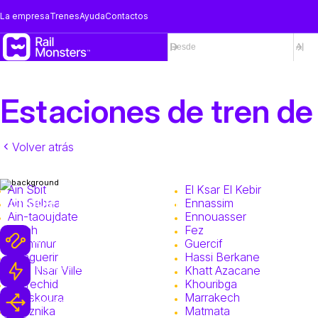
La empresa
Trenes
Ayuda
Contactos
Estaciones de tren d
Volver atrás
Ain Sbit
El Ksar El Kebir
Por qué monstruos de tren
Ain Sebaa
Ennassim
Ain-taoujdate
Ennouasser
Asilah
Fez
1M+ Viajes en Tren
Azemmur
Guercif
Benguerir
Hassi Berkane
Equipo de Soporte Rápido como un
Beni Nsar Ville
Khatt Azacane
Rayo
Berrechid
Khouribga
Bouskoura
Marrakech
Reserva Flexible y Cancelaciones
Bouznika
Matmata