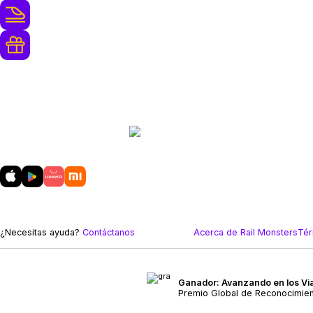
250+ Operadores de Ferrocarriles
Recompensas de Lealtad y Mejoras
Gratuitas
Descarga
nuestra aplicación móvil
¿Necesitas ayuda?
Contáctanos
Acerca de Rail Monsters
Tér
Ganador: Avanzando en los Via
Premio Global de Reconocimie