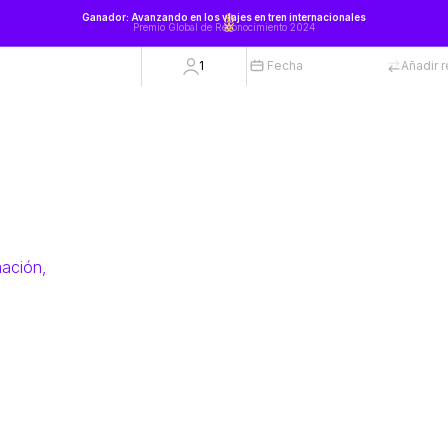
Ganador: Avanzando en los viajes en tren internacionales
Premio Global de Reconocimiento 2024
1
Fecha
Añadir 
mación,