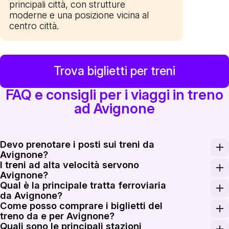
principali città, con strutture
moderne e una posizione vicina al
centro città.
Trova biglietti per treni
FAQ e consigli per i viaggi in treno
ad Avignone
Devo prenotare i posti sui treni da
Avignone?
I treni ad alta velocità servono
I treni TGV INOUI e OUIGO da Avignon TGV richiedono una 
Avignone?
Qual è la principale tratta ferroviaria
Sì. Avignon TGV si trova sulla rete ferroviaria ad alta v
da Avignone?
Come posso comprare i biglietti del
La principale tratta a lunga percorrenza da Avignone è 
treno da e per Avignone?
Quali sono le principali stazioni
Prenota i biglietti del treno da e per Avignone su Rail 