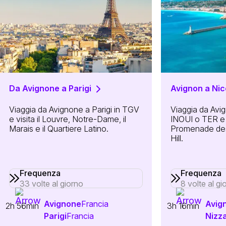
Da Avignone a Parigi
Avignon a Nic
Viaggia da Avignone a Parigi in TGV
Viaggia da Avi
e visita il Louvre, Notre-Dame, il
INOUI o TER e v
Marais e il Quartiere Latino.
Promenade des
Hill.
Frequenza
Frequenza
33 volte al giorno
8 volte al gi
Avignone
Francia
Avig
2h 56min
3h 16min
Parigi
Francia
Nizz