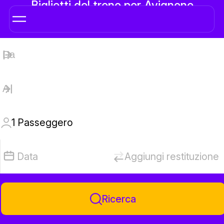
Biglietti del treno per Avignone
1
Passeggero
Data
Aggiungi restituzione
Ricerca