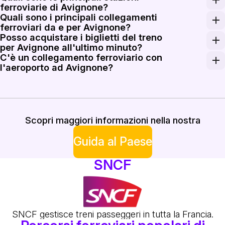
ferroviarie di Avignone?
Quali sono i principali collegamenti
Avignone ha due stazioni principali. Avignon TGV gestisce
ferroviari da e per Avignone?
Posso acquistare i biglietti del treno
Avignone collega Parigi in circa 2h40m con TGV INOUI, L
per Avignone all'ultimo minuto?
C'è un collegamento ferroviario con
I biglietti TER all'ultimo minuto da Avignon Centre son
l'aeroporto ad Avignone?
Avignone non dispone di un collegamento ferroviario ded
Scopri maggiori informazioni nella nostra
Guida al Paese
SNCF
SNCF gestisce treni passeggeri in tutta la Francia.