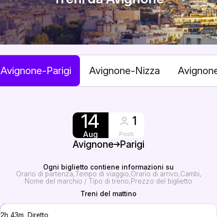
Avignone-Parigi
Avignone-Nizza
Avignon
14
1
Aug
Posti
Avignone
Parigi
Ogni biglietto contiene informazioni su
Orario di partenza
Tempo di viaggio
Orario di arrivo
Cambi
Nome del marchio / Tipo di treno
Prezzo del biglietto
Treni del mattino
2h 43m, Diretto