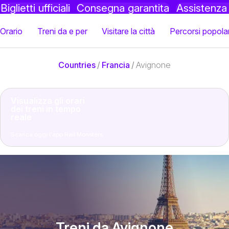
Biglietti ufficiali
Consegna garantita
Assistenz
Orario
Treni da e per
Visitare la città
Percorsi popolar
Countries
/
Francia
/
Avignone
Visualizza gli orari
dei treni in tempo
reale
Scarica oggi l'app Rail Monsters
Treni da Avignone