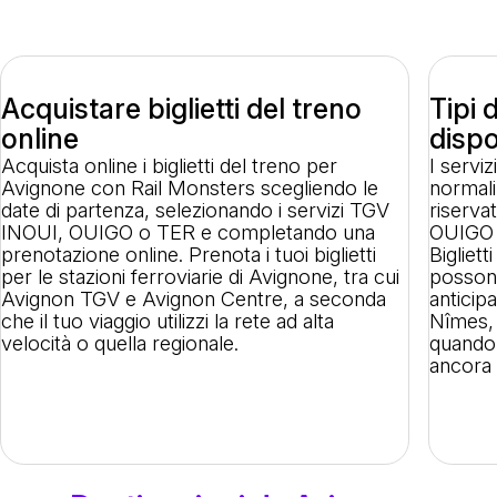
Acquistare biglietti del treno
Tipi d
online
dispo
Acquista online i biglietti del treno per
I serviz
Avignone con Rail Monsters scegliendo le
normali 
date di partenza, selezionando i servizi TGV
riserva
INOUI, OUIGO o TER e completando una
OUIGO s
prenotazione online. Prenota i tuoi biglietti
Bigliett
per le stazioni ferroviarie di Avignone, tra cui
possono
Avignon TGV e Avignon Centre, a seconda
anticipa
che il tuo viaggio utilizzi la rete ad alta
Nîmes, 
velocità o quella regionale.
quando 
ancora d