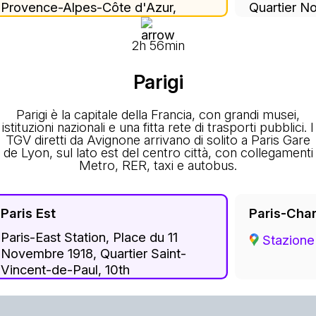
Provence-Alpes-Côte d'Azur,
Quartier N
Metropolitan France, 84000,
Vaucluse, 
France
d'Azur, Met
2h 56min
84000, Fr
Parigi
Parigi è la capitale della Francia, con grandi musei,
istituzioni nazionali e una fitta rete di trasporti pubblici. I
TGV diretti da Avignone arrivano di solito a Paris Gare
de Lyon, sul lato est del centro città, con collegamenti
Metro, RER, taxi e autobus.
Paris Est
Paris-Char
Paris-East Station, Place du 11
Stazione
Novembre 1918, Quartier Saint-
Vincent-de-Paul, 10th
Arrondissement, Paris, Ile-de-
France, Metropolitan France,