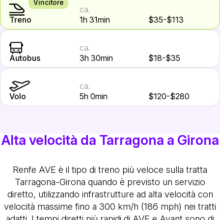
Vincitore
ca.
Treno
1h 31min
$35-$113
ca.
Autobus
3h 30min
$18-$35
ca.
Volo
5h 0min
$120-$280
Alta velocità da Tarragona a Girona
Renfe AVE è il tipo di treno più veloce sulla tratta
Tarragona-Girona quando è previsto un servizio
diretto, utilizzando infrastrutture ad alta velocità con
velocità massime fino a 300 km/h (186 mph) nei tratti
adatti. I tempi diretti più rapidi di AVE e Avant sono di