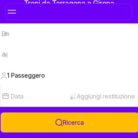
Treni da Tarragona a Girona
1
Passeggero
Data
Aggiungi restituzione
Ricerca