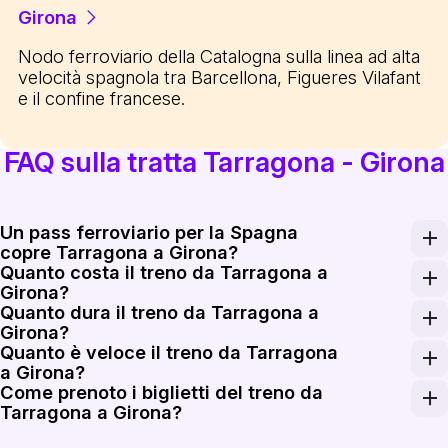
Girona
Nodo ferroviario della Catalogna sulla linea ad alta
velocità spagnola tra Barcellona, Figueres Vilafant
e il confine francese.
FAQ sulla tratta Tarragona - Girona
Un pass ferroviario per la Spagna
copre Tarragona a Girona?
Quanto costa il treno da Tarragona a
Il Renfe Spain Pass può essere utilizzato sui treni Renfe
Girona?
Quanto dura il treno da Tarragona a
Le tariffe di sola andata da Tarragona a Girona partono da
Girona?
Quanto è veloce il treno da Tarragona
I treni diretti ad alta velocità più rapidi da Camp de Ta
a Girona?
Come prenoto i biglietti del treno da
I treni AVE sulla rete spagnola ad alta velocità possono 
Tarragona a Girona?
Prenota i biglietti del treno da Tarragona a Girona su R