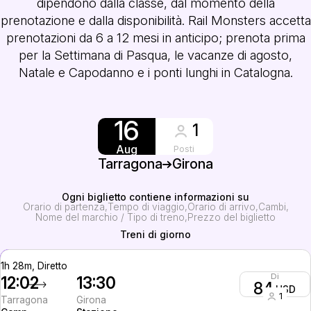
dipendono dalla classe, dal momento della
prenotazione e dalla disponibilità. Rail Monsters accetta
prenotazioni da 6 a 12 mesi in anticipo; prenota prima
per la Settimana di Pasqua, le vacanze di agosto,
Natale e Capodanno e i ponti lunghi in Catalogna.
16
1
Aug
Posti
Tarragona
Girona
Ogni biglietto contiene informazioni su
Orario di partenza
Tempo di viaggio
Orario di arrivo
Cambi
Nome del marchio / Tipo di treno
Prezzo del biglietto
Treni di giorno
1h 28m, Diretto
Di
12:02
13:30
84
USD
1
Tarragona
Girona