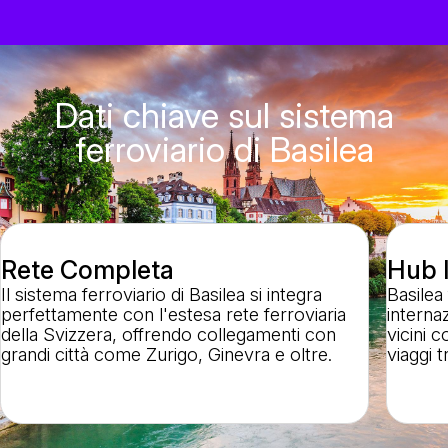
Dati chiave sul sistema
ferroviario di Basilea
Rete Completa
Hub 
Il sistema ferroviario di Basilea si integra
Basilea
perfettamente con l'estesa rete ferroviaria
interna
della Svizzera, offrendo collegamenti con
vicini 
grandi città come Zurigo, Ginevra e oltre.
viaggi t