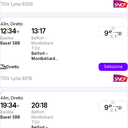
TGV Lyria 9206
43m, Diretto
Di
12:34
13:17
96
USD
1
Basilea
Belfort -
Basel SBB
Montbéliard
TGV
Belfort –
Montbéliard
TGV
Seleziona
Diretto
TGV Lyria 9218
44m, Diretto
Di
19:34
20:18
96
USD
1
Basilea
Belfort -
Basel SBB
Montbéliard
TGV
Belfort –