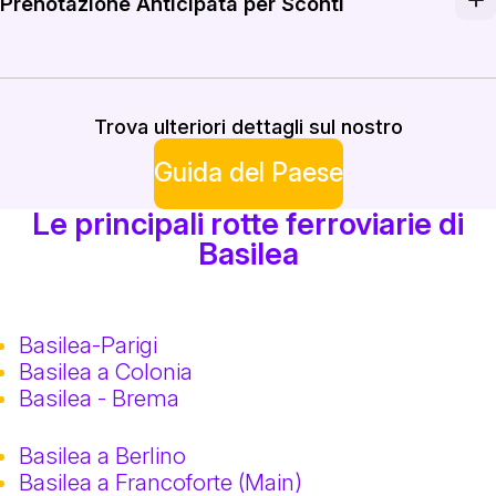
La stazione di Basilea SBB offre servizi convenienti di 
Prenotazione Anticipata per Sconti
Assicura tariffe scontate prenotando i tuoi biglietti per 
Trova ulteriori dettagli sul nostro
Guida del Paese
Le principali rotte ferroviarie di
Basilea
Basilea-Parigi
Basilea a Colonia
Basilea - Brema
Basilea a Berlino
Basilea a Francoforte (Main)