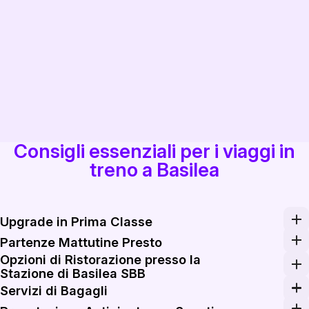
Consigli essenziali per i viaggi in
treno a Basilea
Upgrade in Prima Classe
Considera di passare alla prima classe per viaggi più lun
Partenze Mattutine Presto
Opzioni di Ristorazione presso la
Massimizza la tua esperienza di viaggio optando per tren
Stazione di Basilea SBB
Sfrutta le opzioni di ristorazione presso la stazione di 
Servizi di Bagagli