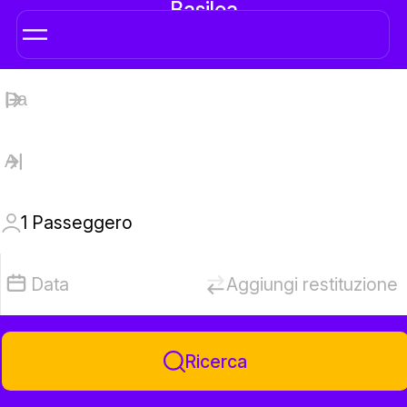
Basilea
1
Passeggero
Data
Aggiungi restituzione
Ricerca