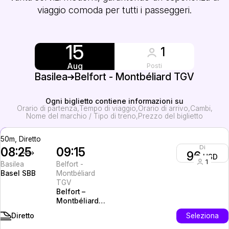
viaggio comoda per tutti i passeggeri.
15
1
Aug
Posti
Basilea
Belfort - Montbéliard TGV
Ogni biglietto contiene informazioni su
Orario di partenza
Tempo di viaggio
Orario di arrivo
Cambi
Nome del marchio / Tipo di treno
Prezzo del biglietto
50m, Diretto
Di
08:25
09:15
96
USD
1
Basilea
Belfort -
Basel SBB
Montbéliard
TGV
Belfort –
Montbéliard
TGV
Seleziona
Diretto