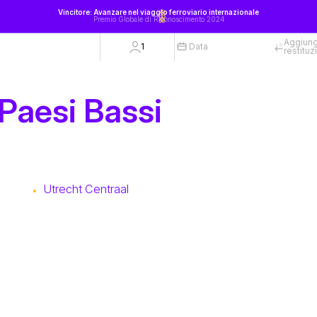
Vincitore: Avanzare nel viaggio ferroviario internazionale
Premio Globale di Riconoscimento 2024
Aggiung
1
Data
restitu
 Paesi Bassi
Utrecht Centraal