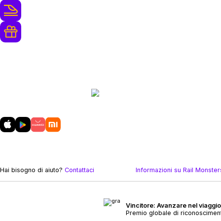
250+ Operatori Ferroviari
Premi di Fedeltà e Aggiornamenti
Gratuiti
Scarica
la nostra app mobile
Hai bisogno di aiuto?
Contattaci
Informazioni su Rail Monster
Vincitore: Avanzare nel viaggio
Premio globale di riconoscime