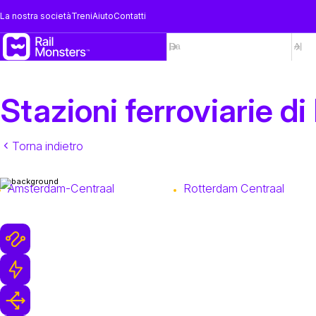
La nostra società
Treni
Aiuto
Contatti
Stazioni ferroviarie di
Torna indietro
Amsterdam-Centraal
Rotterdam Centraal
Perché mostri ferroviari
Oltre 1 milione di Viaggi in Treno
Supporto Veloce
Prenotazione Flessibile e
Cancellazioni