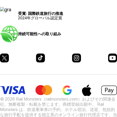
受賞: 国際鉄道旅行の推進
2024年グローバル認定賞
持続可能性への取り組み
© 2026 Rail Monsters（railmonsters.com）およびその関連会
社。無断複製・転載を禁じます。商標登録出願中。
Rail
Monsters は、鉄道乗車券の予約、ホテル宿泊、送迎、包括的
な旅行手配を提供する独立系のオンライン旅行代理店です。当