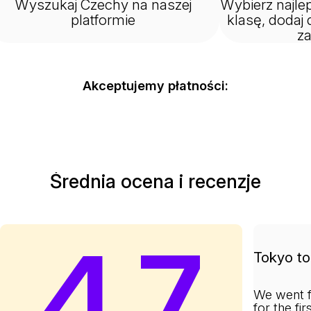
Wyszukaj Czechy na naszej
Wybierz najlep
platformie
klasę, dodaj 
z
Akceptujemy płatności:
Średnia ocena i recenzje
4.7
Tokyo to 
We went f
for the fi