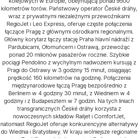
kolejowych w Europie, obejmującą ponad 9500
kilometrów torów. Państwowy operator České dráhy,
wraz z prywatnymi niezależnymi przewoźnikami
RegioJet i Leo Express, oferuje częste połączenia
łączące Pragę z głównymi ośrodkami regionalnymi.
Główny korytarz łączy stację Praha hlavní nádraží z
Pardubicami, Ołomuńcem i Ostrawą, przewożąc
ponad 20 milionów pasażerów rocznie. Szybkie
pociągi Pendolino z wychylnym nadwoziem kursują z
Pragi do Ostrawy w 3 godziny 15 minut, osiągając
prędkość 160 kilometrów na godzinę. Połączenia
międzynarodowe łączą Pragę bezpośrednio z
Berlinem w 4 godziny 30 minut, z Wiedniem w 4
godziny i z Budapesztem w 7 godzin. Na tych liniach
transgranicznych České dráhy korzysta z
nowoczesnych składów Railjet i ComfortJet,
natomiast RegioJet oferuje konkurencyjne alternatywy
do Wiednia i Bratysławy. W kraju wolniejsze regionalne