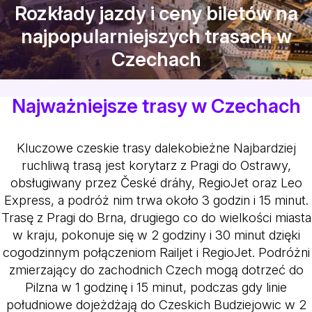
Rozkłady jazdy i ceny biletów na
najpopularniejszych trasach w
Czechach
Najważniejsze trasy w Czechach
Kluczowe czeskie trasy dalekobieżne
Najbardziej
ruchliwą trasą jest korytarz z Pragi do Ostrawy,
obsługiwany przez České dráhy, RegioJet oraz Leo
Express, a podróż nim trwa około 3 godzin i 15 minut.
Trasę z Pragi do Brna, drugiego co do wielkości miasta
w kraju, pokonuje się w 2 godziny i 30 minut dzięki
cogodzinnym połączeniom Railjet i RegioJet. Podróżni
zmierzający do zachodnich Czech mogą dotrzeć do
Pilzna w 1 godzinę i 15 minut, podczas gdy linie
południowe dojeżdżają do Czeskich Budziejowic w 2