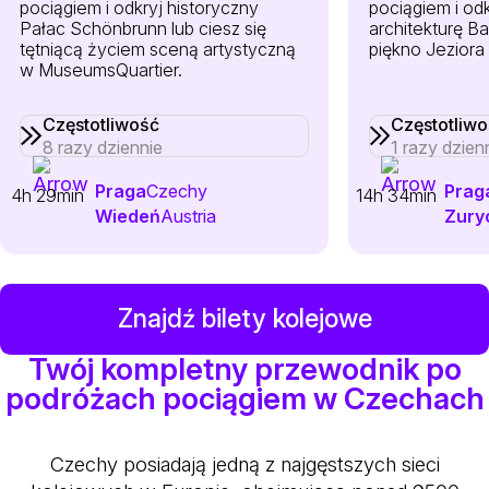
pociągiem i odkryj historyczny
pociągiem i od
Pałac Schönbrunn lub ciesz się
architekturę B
tętniącą życiem sceną artystyczną
piękno Jeziora
w MuseumsQuartier.
Częstotliwość
Częstotliw
8 razy dziennie
1 razy dzien
Praga
Czechy
Prag
4h 29min
14h 34min
Wiedeń
Austria
Zury
Znajdź bilety kolejowe
Twój kompletny przewodnik po
podróżach pociągiem w Czechach
Czechy posiadają jedną z najgęstszych sieci