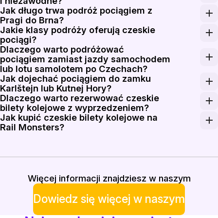
i niezawodne?
Jak długo trwa podróż pociągiem z
Czeskie koleje są ogólnie punktualne, a główne linie
Pragi do Brna?
Jakie klasy podróży oferują czeskie
Bezpośrednie pociągi InterCity, Railjet i RegioJet łą
pociągi?
Dlaczego warto podróżować
Pociągi Railjet przewoźnika České dráhy oferują Pier
pociągiem zamiast jazdy samochodem
lub lotu samolotem po Czechach?
Jak dojechać pociągiem do zamku
Podróż pociągiem z Pragi do Ostrawy trwa nieco ponad
Karlštejn lub Kutnej Hory?
Dlaczego warto rezerwować czeskie
Regularne pociągi regionalne odjeżdżają z Praha hlav
bilety kolejowe z wyprzedzeniem?
Jak kupić czeskie bilety kolejowe na
Czescy operatorzy stosują dynamiczny system ustalani
Rail Monsters?
Wprowadź stację początkową, docelową oraz datę podr
Więcej informacji znajdziesz w naszym
Dowiedz się więcej w naszym