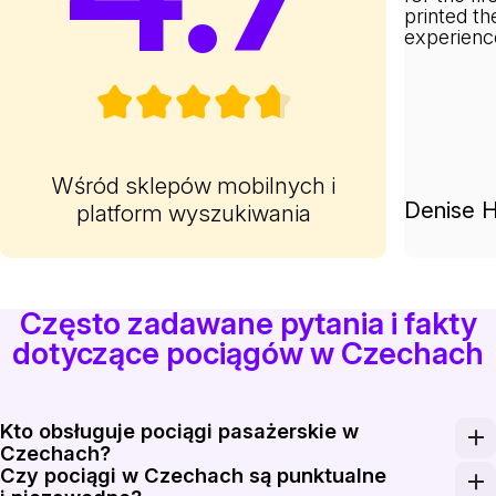
printed th
experienc
Wśród sklepów mobilnych i
Denise H
platform wyszukiwania
Często zadawane pytania i fakty
dotyczące pociągów w Czechach
Kto obsługuje pociągi pasażerskie w
Czechach?
Czy pociągi w Czechach są punktualne
Państwowym operatorem jest České dráhy, które zarząd