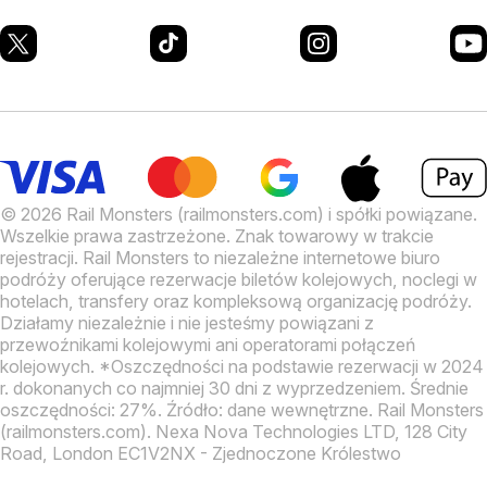
© 2026 Rail Monsters (railmonsters.com) i spółki powiązane.
Wszelkie prawa zastrzeżone. Znak towarowy w trakcie
rejestracji.
Rail Monsters to niezależne internetowe biuro
podróży oferujące rezerwacje biletów kolejowych, noclegi w
hotelach, transfery oraz kompleksową organizację podróży.
Działamy niezależnie i nie jesteśmy powiązani z
przewoźnikami kolejowymi ani operatorami połączeń
kolejowych.
*Oszczędności na podstawie rezerwacji w 2024
r. dokonanych co najmniej 30 dni z wyprzedzeniem. Średnie
oszczędności: 27%. Źródło: dane wewnętrzne.
Rail Monsters
(railmonsters.com). Nexa Nova Technologies LTD, 128 City
Road, London EC1V2NX - Zjednoczone Królestwo