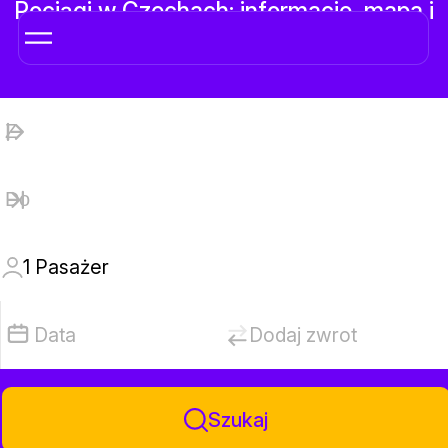
Pociągi w Czechach: informacje, mapa i
bilety online
1
Pasażer
Data
Dodaj zwrot
Szukaj