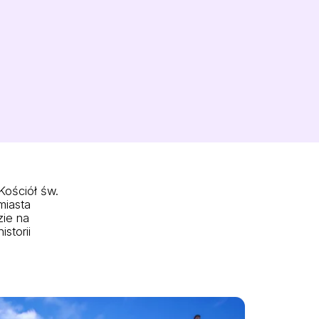
Kościół św.
miasta
zie na
storii