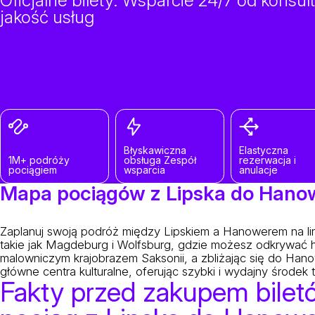
Oficjalne bilety. Wsparcie 24/7 od konsu
jakość usług
Błyskawiczna
Elastyczna
1M+ podróży
obsługa Zespół
rezerwacja i
pociągiem
wsparcia
anulacje
Mapa pociągów z Lipska do Hano
Zaplanuj swoją podróż między Lipskiem a Hanowerem na lini
takie jak Magdeburg i Wolfsburg, gdzie możesz odkrywać hi
malowniczym krajobrazem Saksonii, a zbliżając się do Hano
główne centra kulturalne, oferując szybki i wydajny środe
Fakty przed zakupem bilet