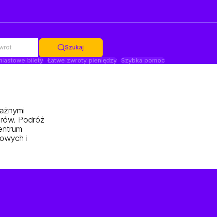
wrot
Szukaj
iastowe bilety
Łatwe zwroty pieniędzy
Szybka pomoc
ważnymi
żerów. Podróż
entrum
towych i