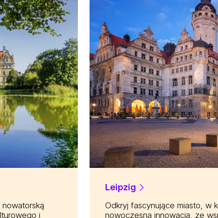
Leipzig
z nowatorską
Odkryj fascynujące miasto, w k
lturowego i
nowoczesną innowacją, ze wspan