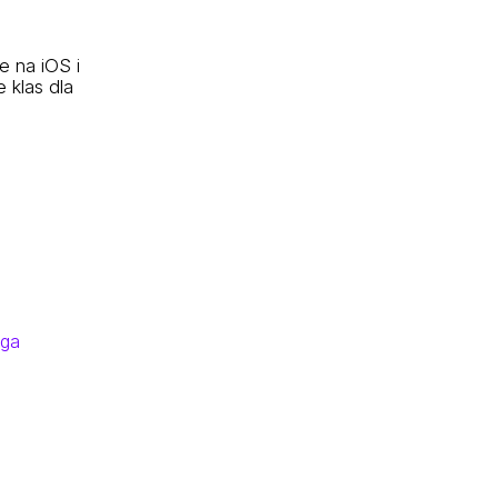
e na iOS i
 klas dla
rga