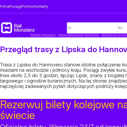
Firma
Pociągi
Pomoc
Kontakty
Bilety oficjalne
Gwarantowana dostawa
Wsparcie prze
Przegląd trasy z Lipska do Hanno
Trasa z Lipska do Hannoveru stanowi istotne połączenie
miastami na wschodzie i północy kraju. Pociągi zwykle kurs
trwa około 2,5 do 3 godzin, łącząc Lipsk, znany z bogatej 
targowego i ogrodów botanicznych. Na tej stronie znajdzie
najczęściej zadawanych pytań dotyczących podróży kolej
Rezerwuj bilety kolejowe n
świecie