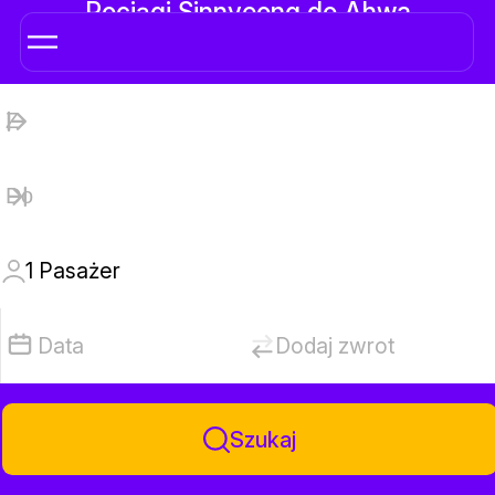
Pociągi Sinnyeong do Ahwa
1
Pasażer
Data
Dodaj zwrot
Szukaj