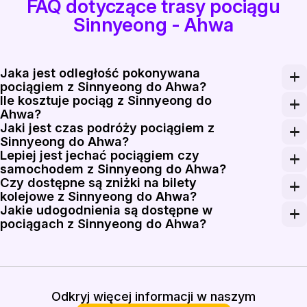
FAQ dotyczące trasy pociągu
Sinnyeong - Ahwa
Jaka jest odległość pokonywana
pociągiem z Sinnyeong do Ahwa?
Ile kosztuje pociąg z Sinnyeong do
Odległość pokonywana pociągiem z Sinnyeong do Ahw
Ahwa?
Jaki jest czas podróży pociągiem z
Pociąg z Sinnyeong do Ahwa kosztuje od 80 000 KRW d
Sinnyeong do Ahwa?
Lepiej jest jechać pociągiem czy
Podróż pociągiem z Sinnyeong do Ahwa trwa około 1,5 
samochodem z Sinnyeong do Ahwa?
Czy dostępne są zniżki na bilety
Podróż pociągiem jest zazwyczaj bardziej wygodna, p
kolejowe z Sinnyeong do Ahwa?
Jakie udogodnienia są dostępne w
Zniżki mogą być dostępne dla seniorów, studentów i d
pociągach z Sinnyeong do Ahwa?
Pociągi kursujące na trasie z Sinnyeong do Ahwa ofer
Odkryj więcej informacji w naszym