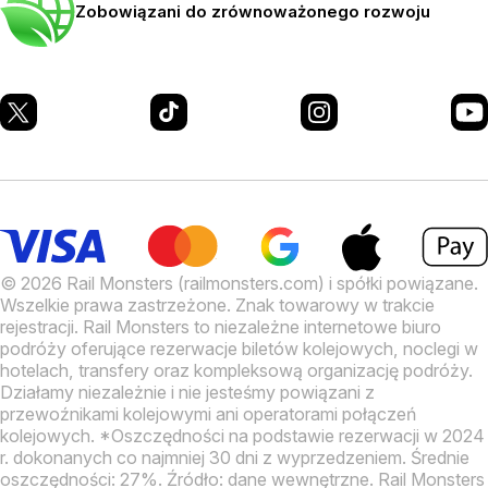
Zobowiązani do zrównoważonego rozwoju
© 2026 Rail Monsters (railmonsters.com) i spółki powiązane.
Wszelkie prawa zastrzeżone. Znak towarowy w trakcie
rejestracji.
Rail Monsters to niezależne internetowe biuro
podróży oferujące rezerwacje biletów kolejowych, noclegi w
hotelach, transfery oraz kompleksową organizację podróży.
Działamy niezależnie i nie jesteśmy powiązani z
przewoźnikami kolejowymi ani operatorami połączeń
kolejowych.
*Oszczędności na podstawie rezerwacji w 2024
r. dokonanych co najmniej 30 dni z wyprzedzeniem. Średnie
oszczędności: 27%. Źródło: dane wewnętrzne.
Rail Monsters