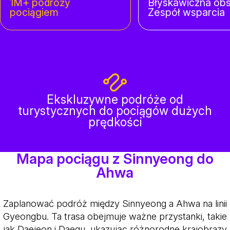
1M+ podróży
Błyskawiczna ob
pociągiem
Zespół wsparcia
Ekskluzywne podróże od
turystycznych do pociągów dużych
prędkości
Mapa pociągu z Sinnyeong do
Ahwa
Zaplanować podróż między Sinnyeong a Ahwa na linii
Gyeongbu. Ta trasa obejmuje ważne przystanki, takie
jak Daejeon i Daegu, ukazując różnorodne krajobrazy