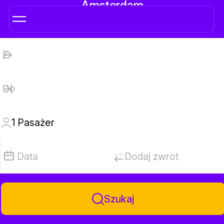
Amsterdam
1
Pasażer
Data
Dodaj zwrot
Szukaj