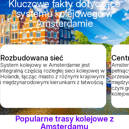
Kluczowe fakty dotyczące
systemu kolejowego w
Amsterdamie
Rozbudowana sieć
Cent
System kolejowy w Amsterdamie jest
Amster
integralną częścią rozległej sieci kolejowej w
pełnią
Holandii, łącząc miasto z różnymi krajowymi
przesia
i międzynarodowymi kierunkami z łatwością.
między
czyni g
kolejow
Popularne trasy kolejowe z
Amsterdamu