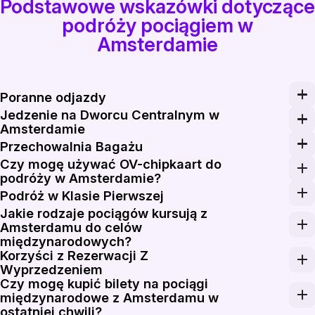
Podstawowe wskazówki dotyczące
podróży pociągiem w
Amsterdamie
Poranne odjazdy
Jedzenie na Dworcu Centralnym w
Dla tych, którzy chcą rozpocząć swoje przygody wcześ
Amsterdamie
Przed wejściem do pociągu odkryj różnorodne opcje ga
Przechowalnia Bagażu
Czy mogę używać OV-chipkaart do
Dworzec Centralny w Amsterdamie oferuje wygodne usłu
podróży w Amsterdamie?
Tak, OV-chipkaart można używać do podróży pociągiem
Podróż w Klasie Pierwszej
Jakie rodzaje pociągów kursują z
Aby zapewnić sobie wygodniejszą podróż, rozważ moder
Amsterdamu do celów
międzynarodowych?
Korzyści z Rezerwacji Z
Amsterdam jest dobrze skomunikowany z kilkoma między
Wyprzedzeniem
Czy mogę kupić bilety na pociągi
Rezerwując bilety na pociąg z wyprzedzeniem na platf
międzynarodowe z Amsterdamu w
ostatniej chwili?