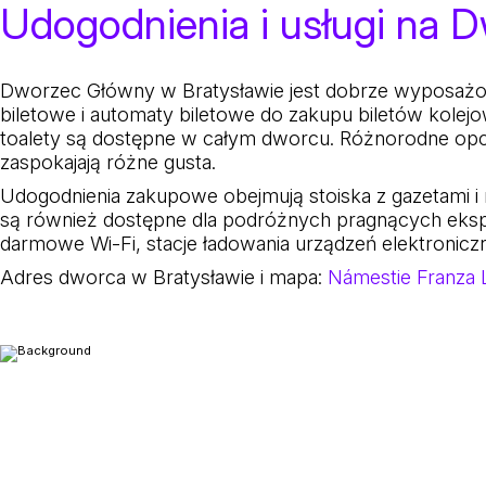
Udogodnienia i usługi na 
Dworzec Główny w Bratysławie jest dobrze wyposażony
biletowe i automaty biletowe do zakupu biletów kolej
toalety są dostępne w całym dworcu. Różnorodne opc
zaspokajają różne gusta.
Udogodnienia zakupowe obejmują stoiska z gazetami i
są również dostępne dla podróżnych pragnących eksp
darmowe Wi-Fi, stacje ładowania urządzeń elektronic
Adres dworca w Bratysławie i mapa:
Námestie Franza L
Bratislava Hlavna jest główną stacją kolejową w Braty
centrum miasta, co ułatwia podróżnym dotarcie do pob
Stacja została otwarta w 1848 roku i przeszła kilka