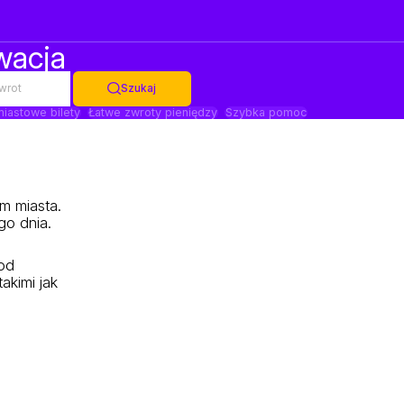
wacja
wrot
Szukaj
iastowe bilety
Łatwe zwroty pieniędzy
Szybka pomoc
m miasta.
go dnia.
od
kimi jak