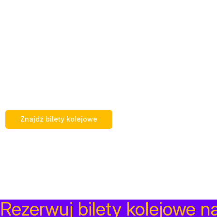
Jest ważnym węzłem dla krajowych i międzynarodowy
miastami jak Wiedeń, Budapeszt, Praga i Kraków.
Bratislava Hlavna odgrywa istotną rolę zarówno w lo
wiele codziennych odjazdów i przyjazdów.
Słynne zabytki, takie jak Zamek Bratysławski i Stare Mi
Podróżni mogą odwiedzić te miejsca w około 15 minut 
również zabytkiem architektonicznym, prezentującym 
Znajdź bilety kolejowe
Rezerwuj bilety kolejowe n