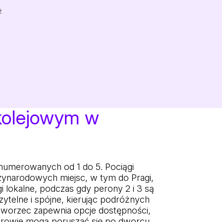
ż
 kolejowym w
numerowanych od 1 do 5. Pociągi
dzynarodowych miejsc, w tym do Pragi,
i lokalne, podczas gdy perony 2 i 3 są
ytelne i spójne, kierując podróżnych
Dworzec zapewnia opcje dostępności,
erowie mogą poruszać się po dworcu