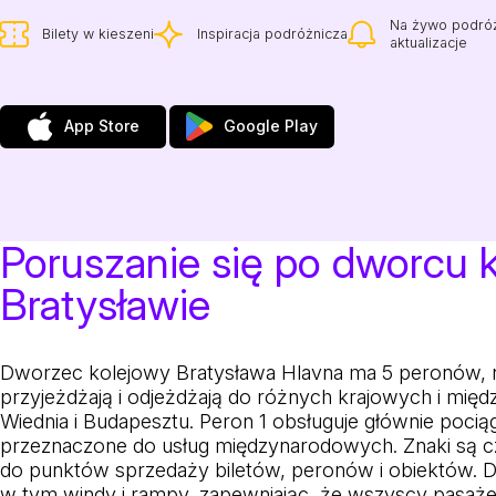
Na żywo podró
Bilety w kieszeni
Inspiracja podróżnicza
aktualizacje
App Store
Google Play
Poruszanie się po dworcu
Bratysławie
Dworzec kolejowy Bratysława Hlavna ma 5 peronów, 
przyjeżdżają i odjeżdżają do różnych krajowych i mię
Wiednia i Budapesztu. Peron 1 obsługuje głównie pociąg
przeznaczone do usług międzynarodowych. Znaki są cz
do punktów sprzedaży biletów, peronów i obiektów. 
w tym windy i rampy, zapewniając, że wszyscy pasaż