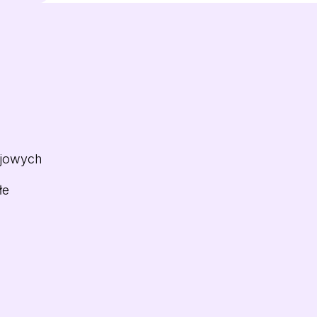
ejowych
łe