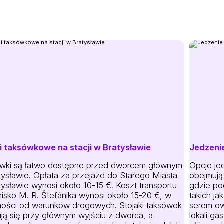
i taksówkowe na stacji w Bratysławie
Jedzeni
wki są łatwo dostępne przed dworcem głównym
Opcje je
tysławie. Opłata za przejazd do Starego Miasta
obejmują
ysławie wynosi około 10-15 €. Koszt transportu
gdzie po
nisko M. R. Štefánika wynosi około 15-20 €, w
takich ja
ności od warunków drogowych. Stojaki taksówek
serem ow
ują się przy głównym wyjściu z dworca, a
lokali ga