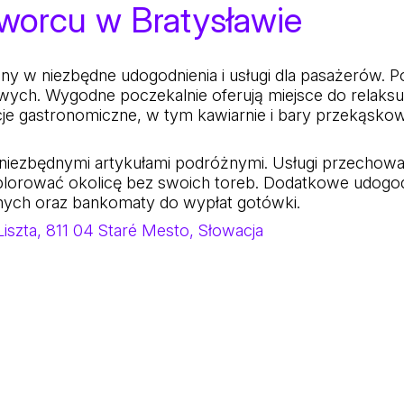
Dworcu w Bratysławie
 w niezbędne udogodnienia i usługi dla pasażerów. Po
owych. Wygodne poczekalnie oferują miejsce do relaksu
je gastronomiczne, w tym kawiarnie i bary przekąsko
 niezbędnymi artykułami podróżnymi. Usługi przechowa
lorować okolicę bez swoich toreb. Dodatkowe udogod
znych oraz bankomaty do wypłat gotówki.
iszta, 811 04 Staré Mesto, Słowacja
sławie, na Słowacji, położoną zaledwie 1 kilometr od
liskich atrakcji.
 remontów w celu poprawy swoich udogodnień.