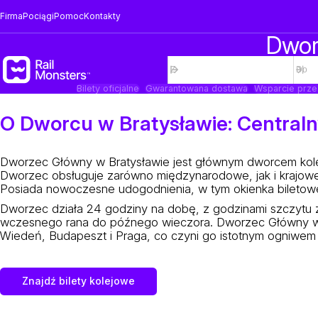
Firma
Pociągi
Pomoc
Kontakty
Dwor
Bilety oficjalne
Gwarantowana dostawa
Wsparcie prze
O Dworcu w Bratysławie: Centraln
Dworzec Główny w Bratysławie jest głównym dworcem kolej
Dworzec obsługuje zarówno międzynarodowe, jak i krajowe u
Posiada nowoczesne udogodnienia, w tym okienka biletowe
Dworzec działa 24 godziny na dobę, z godzinami szczytu 
wczesnego rana do późnego wieczora. Dworzec Główny w Br
Wiedeń, Budapeszt i Praga, co czyni go istotnym ogniwem
Znajdź bilety kolejowe