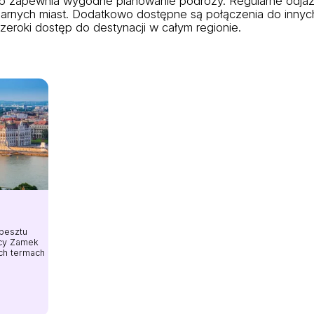
, co zapewnia wygodne planowanie podróży. Regularne odja
larnych miast. Dodatkowo dostępne są połączenia do innyc
 szeroki dostęp do destynacji w całym regionie.
apesztu
ący Zamek
ych termach