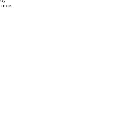
zdy
h miast