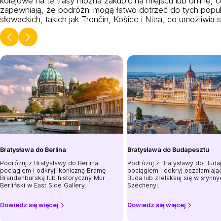
kolejowe na te trasy można zakupić na miejscu lub online
zapewniają, że podróżni mogą łatwo dotrzeć do tych popu
słowackich, takich jak Trenčín, Košice i Nitra, co umożliwia
Bratysława do Berlina
Bratysława do Budapesztu
Podróżuj z Bratysławy do Berlina
Podróżuj z Bratysławy do Bud
pociągiem i odkryj ikoniczną Bramę
pociągiem i odkryj oszałamiaj
Brandenburską lub historyczny Mur
Buda lub zrelaksuj się w słynn
Berliński w East Side Gallery.
Széchenyi.
Dowiedz się więcej
Dowiedz się więcej