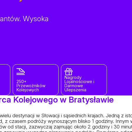
ltantów. Wysoka
Nagrody
250+
Lojalnościowe i
Przewoźników
Darmowe
Kolejowych
Ulepszenia
rca Kolejowego w Bratysławie
elu destynacji w Słowacji i sąsiednich krajach. Jedną z ist
tąd, z czasem podróży wynoszącym blisko 1 godziny. Innym
ów od stacji, zazwyczaj zajmując około 2 godziny i 30 minut.