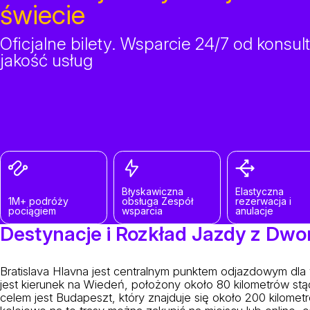
świecie
Oficjalne bilety. Wsparcie 24/7 od konsu
jakość usług
Błyskawiczna
Elastyczna
1M+ podróży
obsługa Zespół
rezerwacja i
pociągiem
wsparcia
anulacje
Destynacje i Rozkład Jazdy z Dwo
Bratislava Hlavna jest centralnym punktem odjazdowym dla wi
jest kierunek na Wiedeń, położony około 80 kilometrów s
celem jest Budapeszt, który znajduje się około 200 kilometr