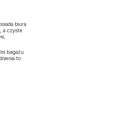
siada biura
, a czyste
we,
lni bagażu
nienia to