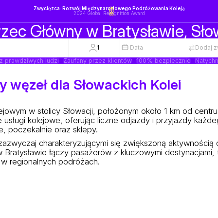
Zwycięzca: Rozwój Międzynarodowego Podróżowania Koleją
2024 Global Recognition Award
zec Główny w Bratysławie, Sło
1
Data
Dodaj z
z prawdziwych ludzi
Zaufany przez klientów
100% bezpiecznie
Natychm
y węzeł dla Słowackich Kolei
owym w stolicy Słowacji, położonym około 1 km od centru
sługi kolejowe, oferując liczne odjazdy i przyjazdy każde
, poczekalnie oraz sklepy.
zazwyczaj charakteryzującymi się zwiększoną aktywnością 
atysławie łączy pasażerów z kluczowymi destynacjami, ta
 w regionalnych podróżach.