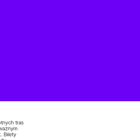
otnych tras
 ważnym
 Bilety