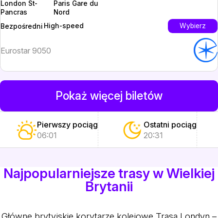
London St-
Paris Gare du
Pancras
Nord
High-speed
Wybierz
Bezpośredni
Eurostar 9050
Pokaż więcej biletów
Pierwszy pociąg
Ostatni pociąg
06:01
20:31
Najpopularniejsze trasy w Wielkiej
Brytanii
Główne brytyjskie korytarze kolejowe
Trasa Londyn –