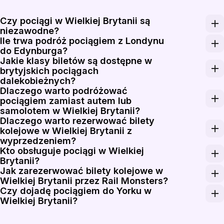
Czy pociągi w Wielkiej Brytanii są
niezawodne?
Ile trwa podróż pociągiem z Londynu
Pociągi dalekobieżne w Wielkiej Brytanii kursują czę
do Edynburga?
Jakie klasy biletów są dostępne w
Najszybsze pociągi LNER ze stacji London King's Cross
brytyjskich pociągach
dalekobieżnych?
Dlaczego warto podróżować
Większość przewoźników dalekobieżnych w Wielkiej Bryt
pociągiem zamiast autem lub
samolotem w Wielkiej Brytanii?
Dlaczego warto rezerwować bilety
Pociągi w Wielkiej Brytanii łączą bezpośrednio centra
kolejowe w Wielkiej Brytanii z
wyprzedzeniem?
Kto obsługuje pociągi w Wielkiej
Ceny biletów długodystansowych w Wielkiej Brytanii m
Brytanii?
Jak zarezerwować bilety kolejowe w
Sieć kolejowa w Wielkiej Brytanii działa w ramach syst
Wielkiej Brytanii przez Rail Monsters?
Czy dojadę pociągiem do Yorku w
Wpisz stację początkową, stację docelową i datę podróż
Wielkiej Brytanii?
Tak. York to jedna z głównych stacji na trasie East 