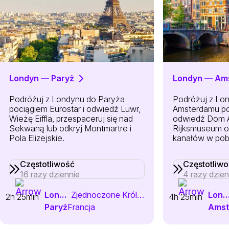
Londyn — Paryż
Londyn — Am
Podróżuj z Londynu do Paryża
Podróżuj z Lo
pociągiem Eurostar i odwiedź Luwr,
Amsterdamu poc
Wieżę Eiffla, przespaceruj się nad
odwiedź Dom A
Sekwaną lub odkryj Montmartre i
Rijksmuseum or
Pola Elizejskie.
kanałów w pob
Częstotliwość
Częstotliw
16 razy dziennie
4 razy dzien
Londyn
Zjednoczone Królestwo
Londy
2h 25min
4h 25min
Paryż
Francja
Amst