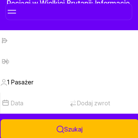
Pociągi w Wielkiej Brytanii: Informacje,
mapa i bilety online
1
Pasażer
Data
Dodaj zwrot
Szukaj