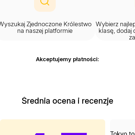
Wyszukaj Zjednoczone Królestwo
Wybierz najlep
na naszej platformie
klasę, dodaj 
z
Akceptujemy płatności:
Średnia ocena i recenzje
Tokyo to 