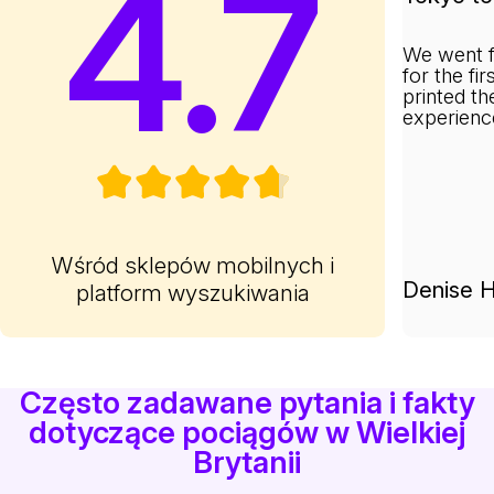
4.7
We went f
for the fi
printed th
experienc
Wśród sklepów mobilnych i
Denise H
platform wyszukiwania
Często zadawane pytania i fakty
dotyczące pociągów w Wielkiej
Brytanii