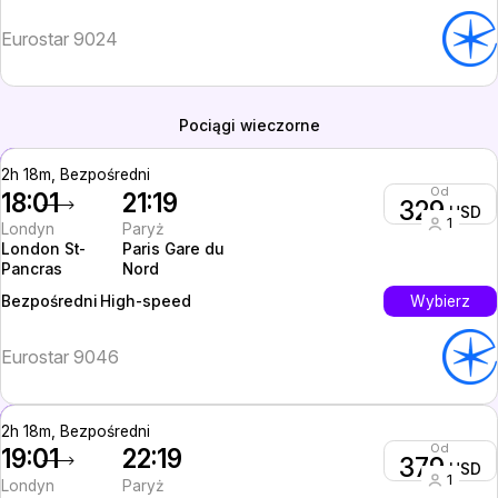
Eurostar 9024
Pociągi wieczorne
2h 18m, Bezpośredni
Od
18:01
21:19
329
USD
1
Londyn
Paryż
London St-
Paris Gare du
Pancras
Nord
High-speed
Wybierz
Bezpośredni
Eurostar 9046
2h 18m, Bezpośredni
Od
19:01
22:19
379
USD
1
Londyn
Paryż