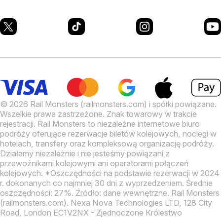
© 2026 Rail Monsters (railmonsters.com) i spółki powiązane.
Wszelkie prawa zastrzeżone. Znak towarowy w trakcie
rejestracji.
Rail Monsters to niezależne internetowe biuro
podróży oferujące rezerwacje biletów kolejowych, noclegi w
hotelach, transfery oraz kompleksową organizację podróży.
Działamy niezależnie i nie jesteśmy powiązani z
przewoźnikami kolejowymi ani operatorami połączeń
kolejowych.
*Oszczędności na podstawie rezerwacji w 2024
r. dokonanych co najmniej 30 dni z wyprzedzeniem. Średnie
oszczędności: 27%. Źródło: dane wewnętrzne.
Rail Monsters
(railmonsters.com). Nexa Nova Technologies LTD, 128 City
Road, London EC1V2NX - Zjednoczone Królestwo