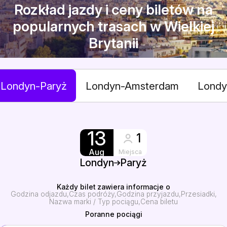
Rozkład jazdy i ceny biletów na
popularnych trasach w Wielkiej
Brytanii
Londyn-Paryż
Londyn-Amsterdam
Londy
13
1
Aug
Miejsca
Londyn
Paryż
Każdy bilet zawiera informacje o
Godzina odjazdu
Czas podróży
Godzina przyjazdu
Przesiadki
Nazwa marki / Typ pociągu
Cena biletu
Poranne pociągi