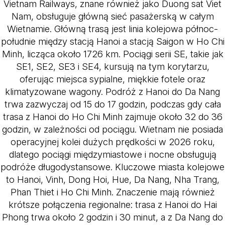
Vietnam Railways, znane również jako Duong sat Viet
Nam, obsługuje główną sieć pasażerską w całym
Wietnamie. Główną trasą jest linia kolejowa północ-
południe między stacją Hanoi a stacją Saigon w Ho Chi
Minh, licząca około 1726 km. Pociągi serii SE, takie jak
SE1, SE2, SE3 i SE4, kursują na tym korytarzu,
oferując miejsca sypialne, miękkie fotele oraz
klimatyzowane wagony. Podróż z Hanoi do Da Nang
trwa zazwyczaj od 15 do 17 godzin, podczas gdy cała
trasa z Hanoi do Ho Chi Minh zajmuje około 32 do 36
godzin, w zależności od pociągu. Wietnam nie posiada
operacyjnej kolei dużych prędkości w 2026 roku,
dlatego pociągi międzymiastowe i nocne obsługują
podróże długodystansowe. Kluczowe miasta kolejowe
to Hanoi, Vinh, Dong Hoi, Hue, Da Nang, Nha Trang,
Phan Thiet i Ho Chi Minh. Znaczenie mają również
krótsze połączenia regionalne: trasa z Hanoi do Hai
Phong trwa około 2 godzin i 30 minut, a z Da Nang do