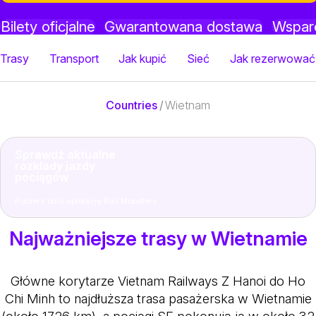
Bilety oficjalne
Gwarantowana dostawa
Wsparc
Trasy
Transport
Jak kupić
Sieć
Jak rezerwować
Countries
/
Wietnam
Sprawdź aktualne
rozkłady jazdy
pociągów
Pobierz dziś aplikację Rail Monsters
Najważniejsze trasy w Wietnamie
Główne korytarze Vietnam Railways
Z Hanoi do Ho
Chi Minh to najdłuższa trasa pasażerska w Wietnamie