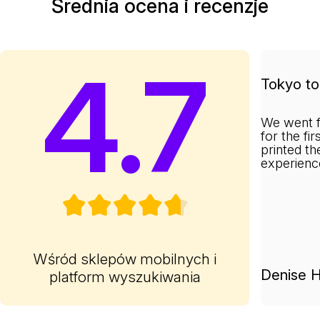
Średnia ocena i recenzje
4.7
Tokyo to 
We went f
for the fi
printed th
experienc
Wśród sklepów mobilnych i
Denise H
platform wyszukiwania