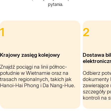
pytania.
1
2
Krajowy zasięg kolejowy
Dostawa bi
elektronic
Znajdź pociągi na linii północ-
południe w Wietnamie oraz na
Odbierz potw
trasach regionalnych, takich jak
dokumenty b
Hanoi-Hai Phong i Da Nang-Hue.
zawierające
szczegóły p
kontroli na st