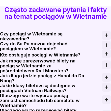
Często zadawane pytania i fakty
na temat pociągów w Wietnamie
Czy pociągi w Wietnamie są
niezawodne?
Czy do Sa Pa można dojechać
Pociągi Vietnam Railways kursują codziennie na główne
pociągiem w Wietnamie?
Tak. Trasa kolejowa do Sa Pa wykorzystuje pociągi no
Kto obsługuje pociągi w Wietnamie?
Jak mogę zarezerwować bilety na
Vietnam Railways, formalnie Duong sat Viet Nam, obsłu
pociąg w Wietnamie za
pośrednictwem Rail Monsters?
Jak długo jedzie pociąg z Hanoi do Da
Wprowadź stację początkową, docelową oraz datę podró
Nang?
Jakie klasy biletów są dostępne w
Podróż pociągiem ze stacji Hanoi do stacji Da Nang t
pociągach Vietnam Railways?
Dlaczego warto wybrać pociąg
Pociągi dalekobieżne Vietnam Railways zazwyczaj oferuj
zamiast samochodu lub samolotu w
Wietnamie?
Dlaczego warto rezerwować bilety