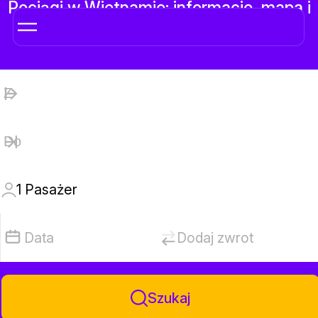
Pociągi w Wietnamie: informacje, mapa i
bilety online
1
Pasażer
Data
Dodaj zwrot
Szukaj