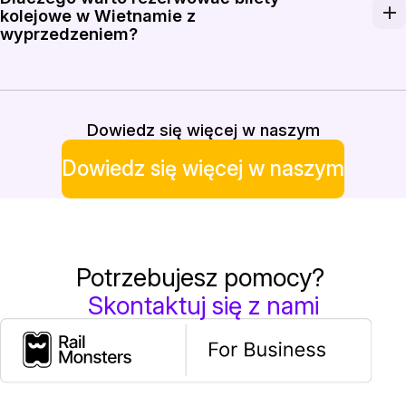
Pociągi Vietnam Railways łączą centra miast i eliminu
kolejowe w Wietnamie z
wyprzedzeniem?
Rezerwacja z wyprzedzeniem ma kluczowe znaczenie w 
Dowiedz się więcej w naszym
Dowiedz się więcej w naszym
Potrzebujesz pomocy?
Skontaktuj się z nami