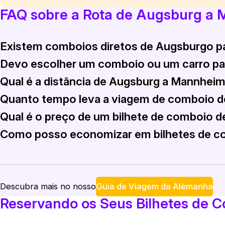
FAQ sobre a Rota de Augsburg a
Existem comboios diretos de Augsburgo 
Devo escolher um comboio ou um carro pa
Sim, existem comboios diretos disponíveis de Augsburgo pa
Qual é a distância de Augsburg a Mannhei
Viajar de comboio oferece uma opção relaxante e eficien
Quanto tempo leva a viagem de comboio 
A distância entre Augsburg e Mannheim é de cerca de 210 
Qual é o preço de um bilhete de comboio 
A viagem de comboio demora aproximadamente 2 a 2,5 hor
Como posso economizar em bilhetes de c
Os bilhetes para a viagem de comboio de Augsburg para M
Para economizar em bilhetes de comboio de Augsburgo para
Guia de Viagem da Alemanha
Descubra mais no nosso
Reservando os Seus Bilhetes de C