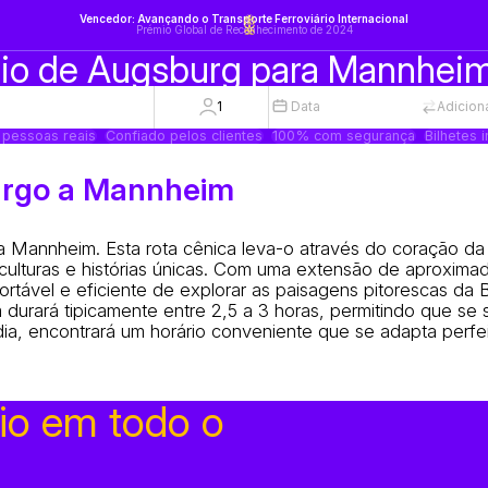
Vencedor: Avançando o Transporte Ferroviário Internacional
Prémio Global de Reconhecimento de 2024
 de Augsburg para Mannheim: 
1
Data
Adicion
 pessoas reais
Confiado pelos clientes
100% com segurança
Bilhetes 
urgo a Mannheim
Mannheim. Esta rota cênica leva-o através do coração da
culturas e histórias únicas. Com uma extensão de aproxim
tável e eficiente de explorar as paisagens pitorescas da 
durará tipicamente entre 2,5 a 3 horas, permitindo que se 
dia, encontrará um horário conveniente que se adapta perf
io em todo o