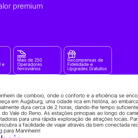
Valor premium
Mais de 250
Recompensas de
l e
Operadores
Fidelidade e
ferroviários
Upgrades Gratuitos
heim de comboio, onde o conforto e a eficiência se enc
eça em Augsburg, uma cidade rica em história, ao embarc
almente dura cerca de 2 horas, dando-lhe tempo suficiente
 do Vale do Reno. As estações principais ao longo do cami
doras para uma rápida exploração de atrações locais. Par
scubra a facilidade de viajar através da bem conectada red
rg para Mannheim!