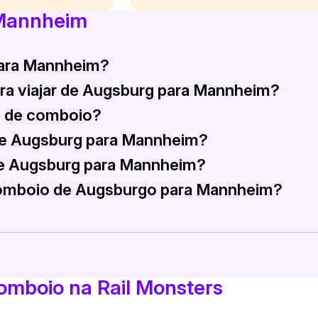
 Mannheim
para Mannheim?
ra viajar de Augsburg para Mannheim?
ra Mannheim. Estes serviços diretos simplificam os seus p
m de comboio?
te, sem preocupações com estacionamento, enquanto se des
de Augsburg para Mannheim?
quilómetros.
de Augsburg para Mannheim?
as, dependendo do serviço e de eventuais paragens pelo
omboio de Augsburgo para Mannheim?
annheim variam entre 45 € e 70 € para a classe standard.
 Mannheim, considere comprar os seus bilhetes com anteced
omboio na Rail Monsters