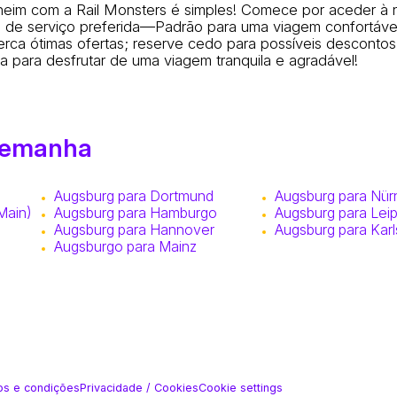
heim com a Rail Monsters é simples! Comece por aceder à 
se de serviço preferida—Padrão para uma viagem confortável
rca ótimas ofertas; reserve cedo para possíveis descontos
para desfrutar de uma viagem tranquila e agradável!
Alemanha
Augsburg para Dortmund
Augsburg para Nür
Main)
Augsburg para Hamburgo
Augsburg para Leip
Augsburg para Hannover
Augsburg para Kar
Augsburgo para Mainz
s e condições
Privacidade / Cookies
Cookie settings