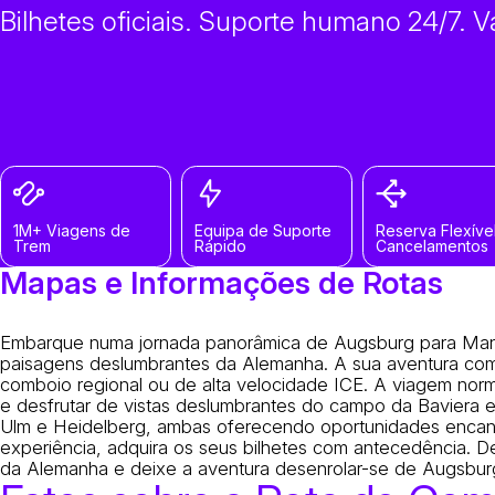
Bilhetes oficiais. Suporte humano 24/7. 
1M+ Viagens de
Equipa de Suporte
Reserva Flexíve
Trem
Rápido
Cancelamentos
Mapas e Informações de Rotas
Embarque numa jornada panorâmica de Augsburg para Mann
paisagens deslumbrantes da Alemanha. A sua aventura com
comboio regional ou de alta velocidade ICE. A viagem norm
e desfrutar de vistas deslumbrantes do campo da Baviera e
Ulm e Heidelberg, ambas oferecendo oportunidades encanta
experiência, adquira os seus bilhetes com antecedência. De
da Alemanha e deixe a aventura desenrolar-se de Augsbu