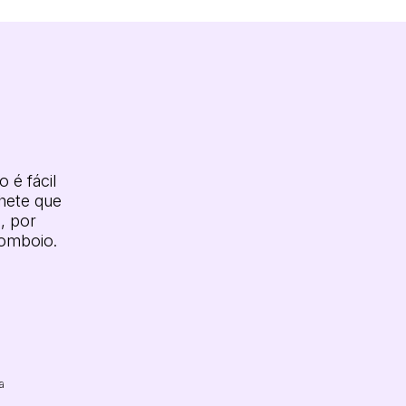
 é fácil
hete que
, por
comboio.
a