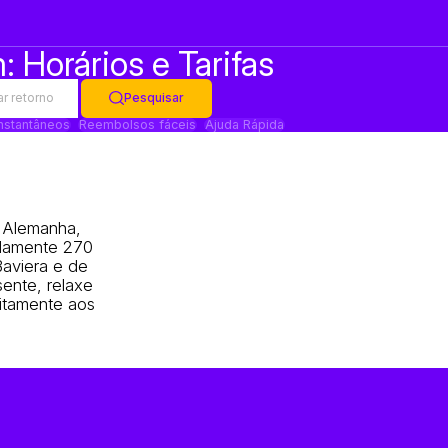
Horários e Tarifas
ar retorno
Pesquisar
instantâneos
Reembolsos fáceis
Ajuda Rápida
 Alemanha,
adamente 270
Baviera e de
sente, relaxe
eitamente aos