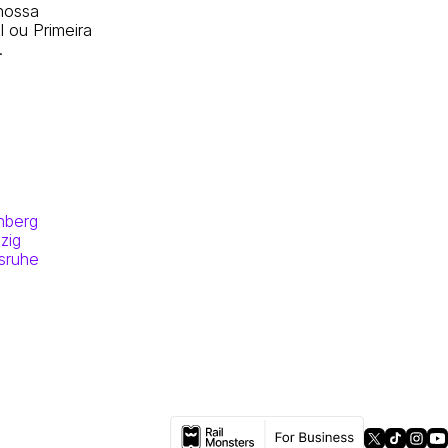
nossa
 ou Primeira
.
nberg
zig
lsruhe