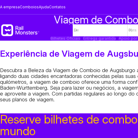
A empresa
Comboios
Ajuda
Contatos
Viagem de Comboio
Bilhetes Oficiais
Entrega garantida
Apoio por
Experiência de Viagem de Augsb
Descubra a Beleza da Viagem de Comboio de Augsburgo a 
ligando duas cidades encantadoras conhecidas pelas suas 
quilómetros, a viagem de comboio oferece uma forma confor
Baden-Württemberg. Seja para lazer ou negócios, a viagem 
e aproveite a viagem. Com partidas regulares ao longo do 
seus planos de viagem.
Reserve bilhetes de combo
mundo