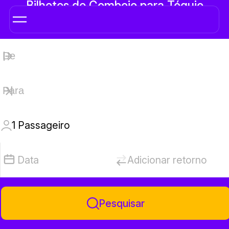
Bilhetes de Comboio para Tóquio
1
Passageiro
Data
Adicionar retorno
Pesquisar