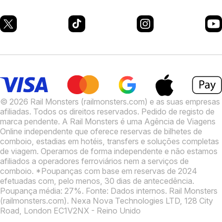
© 2026 Rail Monsters (railmonsters.com) e as suas empresas
afiliadas. Todos os direitos reservados. Pedido de registo de
marca pendente.
A Rail Monsters é uma Agência de Viagens
Online independente que oferece reservas de bilhetes de
comboio, estadias em hotéis, transfers e soluções completas
de viagem. Operamos de forma independente e não estamos
afiliados a operadores ferroviários nem a serviços de
comboio.
*Poupanças com base em reservas de 2024
efetuadas com, pelo menos, 30 dias de antecedência.
Poupança média: 27%. Fonte: Dados internos.
Rail Monsters
(railmonsters.com). Nexa Nova Technologies LTD, 128 City
Road, London EC1V2NX - Reino Unido