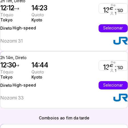
2h 11m, Direto
De
12:12
14:23
135
USD
1
Tóquio
Quioto
Tokyo
Kyoto
High-speed
Selecionar
Direto
Nozomi 31
2h 14m, Direto
De
12:30
14:44
135
USD
1
Tóquio
Quioto
Tokyo
Kyoto
High-speed
Selecionar
Direto
Nozomi 33
Comboios ao fim da tarde