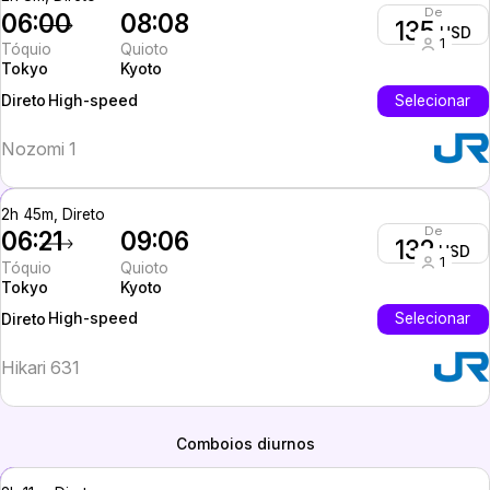
De
06:00
08:08
135
USD
1
Tóquio
Quioto
Tokyo
Kyoto
High-speed
Selecionar
Direto
Nozomi 1
2h 45m, Direto
De
06:21
09:06
132
USD
1
Tóquio
Quioto
Tokyo
Kyoto
High-speed
Selecionar
Direto
Hikari 631
Comboios diurnos