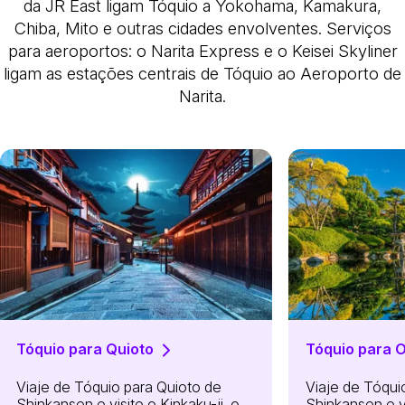
da JR East ligam Tóquio a Yokohama, Kamakura,
Chiba, Mito e outras cidades envolventes.
Serviços
para aeroportos
: o Narita Express e o Keisei Skyliner
ligam as estações centrais de Tóquio ao Aeroporto de
Narita.
Tóquio para Quioto
Tóquio para 
Viaje de Tóquio para Quioto de
Viaje de Tóqui
Shinkansen e visite o Kinkaku-ji, o
Shinkansen e vi