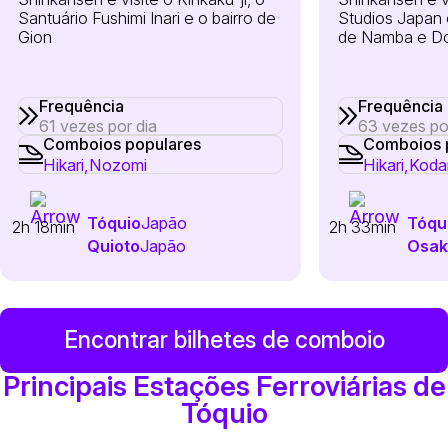
Santuário Fushimi Inari e o bairro de
Studios Japan 
Gion
de Namba e Do
Frequência
Frequência
61 vezes por dia
63 vezes po
Comboios populares
Comboios 
Hikari,
Nozomi
Hikari,
Koda
Tóquio
Japão
Tóqu
2h 18min
2h 33min
Quioto
Japão
Osak
Encontrar bilhetes de comboio
Principais Estações Ferroviárias de
Tóquio