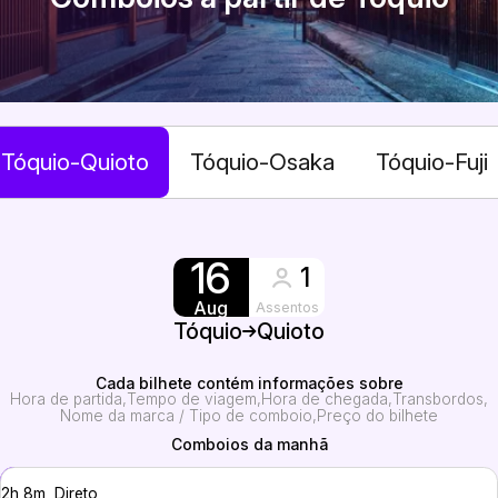
Tóquio-Quioto
Tóquio-Osaka
Tóquio-Fuji
16
1
Aug
Assentos
Tóquio
Quioto
Cada bilhete contém informações sobre
Hora de partida
Tempo de viagem
Hora de chegada
Transbordos
Nome da marca / Tipo de comboio
Preço do bilhete
Comboios da manhã
2h 8m, Direto