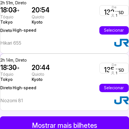
2h 51m, Direto
De
18:03
20:54
132
USD
1
Tóquio
Quioto
Tokyo
Kyoto
High-speed
Selecionar
Direto
Hikari 655
2h 14m, Direto
De
18:30
20:44
135
USD
1
Tóquio
Quioto
Tokyo
Kyoto
High-speed
Selecionar
Direto
Nozomi 81
Mostrar mais bilhetes