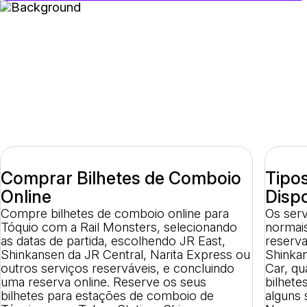
Reservar Bilhetes de Comboio
para Tóquio Online - Opções,
Dicas e Reservas
Comprar Bilhetes de Comboio
Tipo
Online
Dispo
Compre bilhetes de comboio online para
Os serv
Tóquio com a Rail Monsters, selecionando
normais
as datas de partida, escolhendo JR East,
reserv
Shinkansen da JR Central, Narita Express ou
Shinka
outros serviços reserváveis, e concluindo
Car, qu
uma reserva online. Reserve os seus
bilhet
bilhetes para estações de comboio de
alguns 