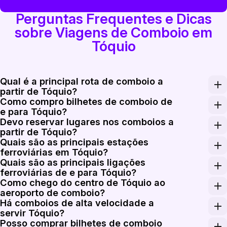
Perguntas Frequentes e Dicas
sobre Viagens de Comboio em
Tóquio
Qual é a principal rota de comboio a
partir de Tóquio?
Como compro bilhetes de comboio de
A principal rota de longa distância a partir de Tóqui
e para Tóquio?
Devo reservar lugares nos comboios a
Reserve bilhetes de comboio de e para Tóquio na Rail 
partir de Tóquio?
Quais são as principais estações
As reservas de lugar são fortemente recomendadas nos
ferroviárias em Tóquio?
Quais são as principais ligações
Tokyo Station é o principal terminal interurbano e Shi
ferroviárias de e para Tóquio?
Como chego do centro de Tóquio ao
Tóquio liga-se a Shin-Osaka em cerca de 2h30m pelo 
aeroporto de comboio?
Há comboios de alta velocidade a
O Aeroporto de Narita é servido por duas principais li
servir Tóquio?
Posso comprar bilhetes de comboio
Sim. Tóquio é o principal centro ferroviário de alta 