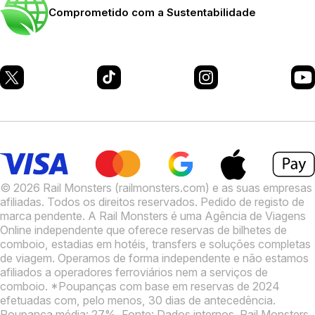
Comprometido com a Sustentabilidade
© 2026 Rail Monsters (railmonsters.com) e as suas empresas
afiliadas. Todos os direitos reservados. Pedido de registo de
marca pendente.
A Rail Monsters é uma Agência de Viagens
Online independente que oferece reservas de bilhetes de
comboio, estadias em hotéis, transfers e soluções completas
de viagem. Operamos de forma independente e não estamos
afiliados a operadores ferroviários nem a serviços de
comboio.
*Poupanças com base em reservas de 2024
efetuadas com, pelo menos, 30 dias de antecedência.
Poupança média: 27%. Fonte: Dados internos.
Rail Monsters