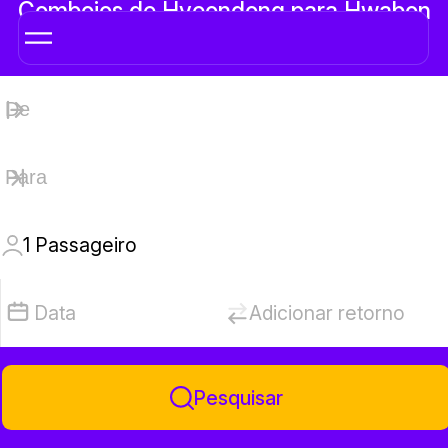
Comboios de Hyeondong para Hwabon
1
Passageiro
Data
Adicionar retorno
Pesquisar