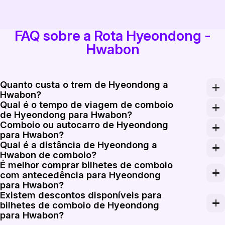
FAQ sobre a Rota Hyeondong -
Hwabon
Quanto custa o trem de Hyeondong a
Hwabon?
Qual é o tempo de viagem de comboio
O trem de Hyeondong a Hwabon custa entre 7.000 KRW
de Hyeondong para Hwabon?
Comboio ou autocarro de Hyeondong
A viagem de Hyeondong para Hwabon leva aproximadame
para Hwabon?
Qual é a distância de Hyeondong a
Embora os autocarros possam oferecer paragens mais
Hwabon de comboio?
É melhor comprar bilhetes de comboio
A distância entre Hyeondong e Hwabon de comboio é 
com antecedência para Hyeondong
para Hwabon?
Existem descontos disponíveis para
Sim, é recomendável comprar bilhetes de comboio com
bilhetes de comboio de Hyeondong
para Hwabon?