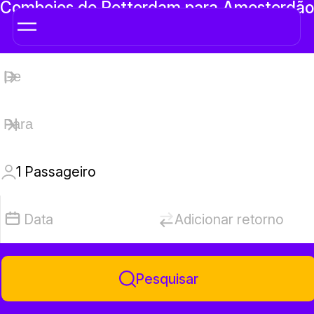
Comboios de Rotterdam para Amesterdão
1
Passageiro
Data
Adicionar retorno
Pesquisar