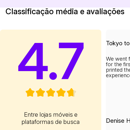
Classificação média e avaliações
4.7
Tokyo to 
We went f
for the fi
printed th
experienc
Entre lojas móveis e
Denise H
plataformas de busca