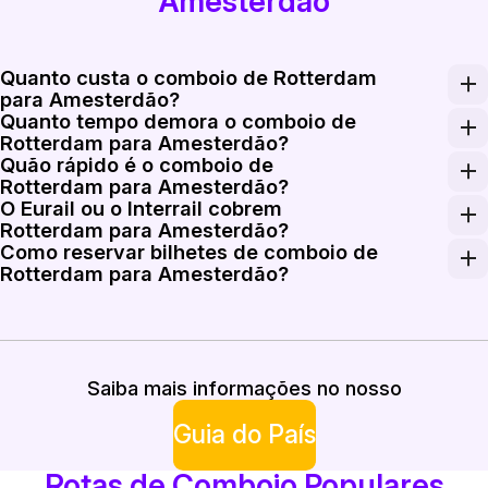
Amesterdão
Quanto custa o comboio de Rotterdam
para Amesterdão?
Quanto tempo demora o comboio de
As tarifas de ida de Rotterdam para Amesterdão começ
Rotterdam para Amesterdão?
Quão rápido é o comboio de
Os comboios Intercity Direct mais rápidos demoram cer
Rotterdam para Amesterdão?
O Eurail ou o Interrail cobrem
Os comboios Intercity Direct podem circular até 160 k
Rotterdam para Amesterdão?
Como reservar bilhetes de comboio de
Os passes Eurail e Interrail são válidos nos comboios
Rotterdam para Amesterdão?
Reserve bilhetes de comboio de Rotterdam para Amester
Saiba mais informações no nosso
Guia do País
Rotas de Comboio Populares