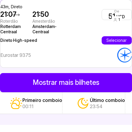
43m, Direto
De
21:07
21:50
51
USD
1
Roterdão
Amesterdão
Rotterdam
Amsterdam-
Centraal
Centraal
High-speed
Selecionar
Direto
Eurostar 9375
Mostrar mais bilhetes
Primeiro comboio
Último comboio
00:11
23:54