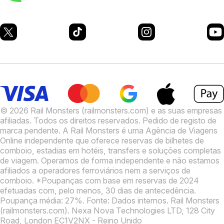
© 2026 Rail Monsters (railmonsters.com) e as suas empresas
afiliadas. Todos os direitos reservados. Pedido de registo de
marca pendente.
A Rail Monsters é uma Agência de Viagens
Online independente que oferece reservas de bilhetes de
comboio, estadias em hotéis, transfers e soluções completas
de viagem. Operamos de forma independente e não estamos
afiliados a operadores ferroviários nem a serviços de
comboio.
*Poupanças com base em reservas de 2024
efetuadas com, pelo menos, 30 dias de antecedência.
Poupança média: 27%. Fonte: Dados internos.
Rail Monsters
(railmonsters.com). Nexa Nova Technologies LTD, 128 City
Road, London EC1V2NX - Reino Unido