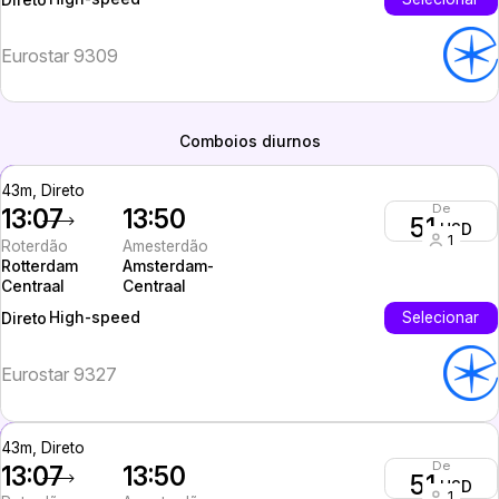
Eurostar 9309
Comboios diurnos
43m, Direto
De
13:07
13:50
51
USD
1
Roterdão
Amesterdão
Rotterdam
Amsterdam-
Centraal
Centraal
High-speed
Selecionar
Direto
Eurostar 9327
43m, Direto
De
13:07
13:50
51
USD
1