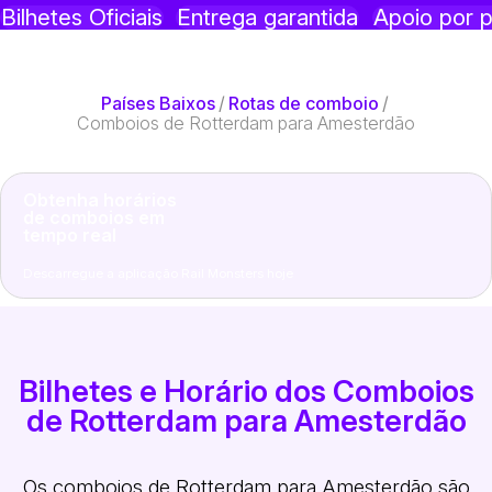
Bilhetes Oficiais
Entrega garantida
Apoio por p
Países Baixos
/
Rotas de comboio
/
Comboios de Rotterdam para Amesterdão
Obtenha horários
de comboios em
tempo real
Descarregue a aplicação Rail Monsters hoje
Bilhetes e Horário dos Comboios
de Rotterdam para Amesterdão
Os comboios de Rotterdam para Amesterdão são