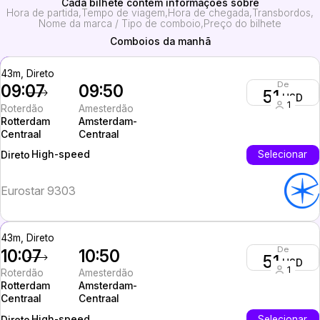
Cada bilhete contém informações sobre
Hora de partida
Tempo de viagem
Hora de chegada
Transbordos
Nome da marca / Tipo de comboio
Preço do bilhete
Comboios da manhã
43m, Direto
De
09:07
09:50
51
USD
1
Roterdão
Amesterdão
Rotterdam
Amsterdam-
Centraal
Centraal
High-speed
Selecionar
Direto
Eurostar 9303
43m, Direto
De
10:07
10:50
51
USD
1
Roterdão
Amesterdão
Rotterdam
Amsterdam-
Centraal
Centraal
High-speed
Selecionar
Direto