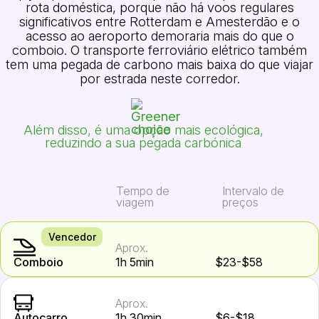
rota doméstica, porque não há voos regulares
significativos entre Rotterdam e Amesterdão e o
acesso ao aeroporto demoraria mais do que o
comboio. O transporte ferroviário elétrico também
tem uma pegada de carbono mais baixa do que viajar
por estrada neste corredor.
Além disso, é uma opção mais ecológica,
reduzindo a sua pegada carbónica
Tempo de
Intervalo de
viagem
preços
Vencedor
Aprox.
Comboio
1h 5min
$23-$58
Aprox.
Autocarro
1h 30min
$6-$18