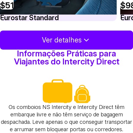
$51
$9
Eurostar Standard
Eur
Ver detalhes
Informações Práticas para
Viajantes do Intercity Direct
Os comboios NS Intercity e Intercity Direct têm
embarque livre e não têm serviço de bagagem
despachada. Leve apenas o que conseguir transportar
e arrumar sem bloquear portas ou corredores.