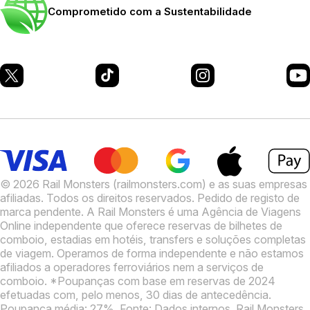
Comprometido com a Sustentabilidade
© 2026 Rail Monsters (railmonsters.com) e as suas empresas
afiliadas. Todos os direitos reservados. Pedido de registo de
marca pendente.
A Rail Monsters é uma Agência de Viagens
Online independente que oferece reservas de bilhetes de
comboio, estadias em hotéis, transfers e soluções completas
de viagem. Operamos de forma independente e não estamos
afiliados a operadores ferroviários nem a serviços de
comboio.
*Poupanças com base em reservas de 2024
efetuadas com, pelo menos, 30 dias de antecedência.
Poupança média: 27%. Fonte: Dados internos.
Rail Monsters