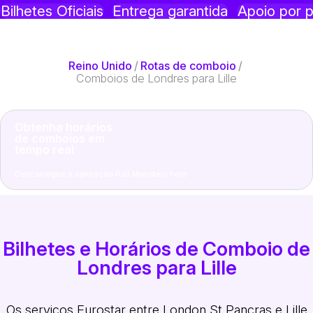
Bilhetes Oficiais
Entrega garantida
Apoio por p
Reino Unido
/
Rotas de comboio
/
Comboios de Londres para Lille
Obtenha horários
de comboios em
tempo real
Descarregue a aplicação Rail Monsters hoje
Bilhetes e Horários de Comboio de
Londres para Lille
Os serviços Eurostar entre London St Pancras e Lille