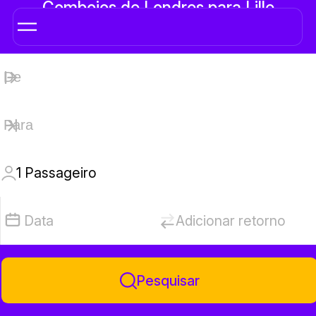
Comboios de Londres para Lille
1
Passageiro
Data
Adicionar retorno
Pesquisar