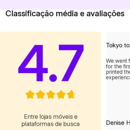
Classificação média e avaliações
4.7
Tokyo to 
We went f
for the fi
printed th
experienc
Entre lojas móveis e
Denise H
plataformas de busca