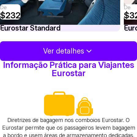
De
De
$232
$3
Eurostar Standard
Eur
Ver detalhes
Informação Prática para Viajantes
Eurostar
Diretrizes de bagagem nos comboios Eurostar. O
Eurostar permite que os passageiros levem bagagem
a bordo e usem áreas de armazenamento dedicadas.