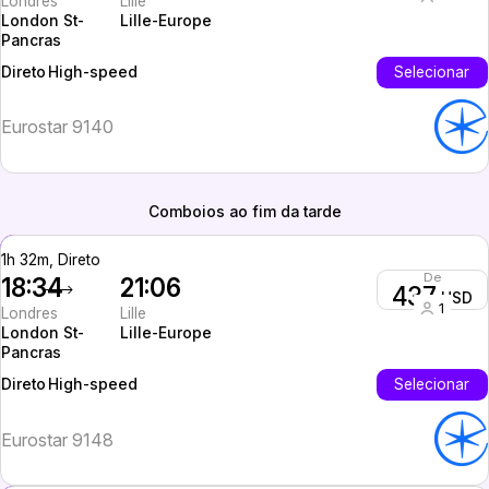
Londres
Lille
London St-
Lille-Europe
Pancras
High-speed
Selecionar
Direto
Eurostar 9140
Comboios ao fim da tarde
1h 32m, Direto
De
18:34
21:06
437
USD
1
Londres
Lille
London St-
Lille-Europe
Pancras
High-speed
Selecionar
Direto
Eurostar 9148