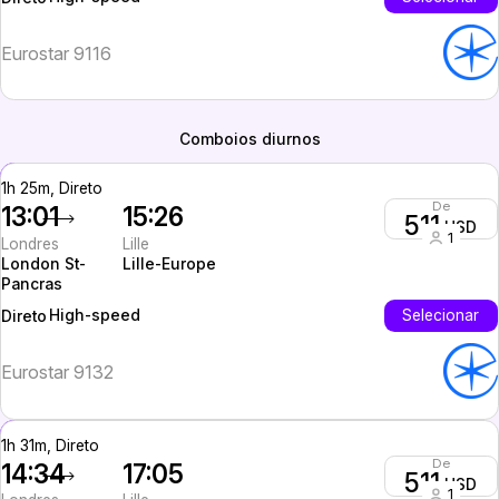
Eurostar 9116
Comboios diurnos
1h 25m, Direto
De
13:01
15:26
511
USD
1
Londres
Lille
London St-
Lille-Europe
Pancras
High-speed
Selecionar
Direto
Eurostar 9132
1h 31m, Direto
De
14:34
17:05
511
USD
1