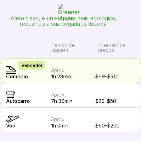
Além disso, é uma opção mais ecológica,
reduzindo a sua pegada carbónica
Tempo de
Intervalo de
viagem
preços
Vencedor
Aprox.
Comboio
1h 23min
$69-$510
Aprox.
Autocarro
7h 30min
$20-$50
Aprox.
Voo
1h 0min
$60-$200