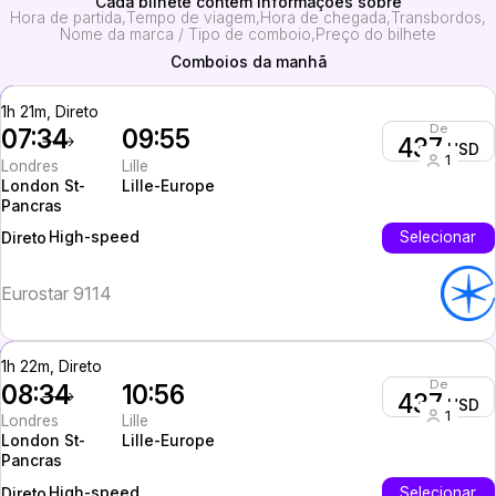
Cada bilhete contém informações sobre
Hora de partida
Tempo de viagem
Hora de chegada
Transbordos
Nome da marca / Tipo de comboio
Preço do bilhete
Comboios da manhã
1h 21m, Direto
De
07:34
09:55
437
USD
1
Londres
Lille
London St-
Lille-Europe
Pancras
High-speed
Selecionar
Direto
Eurostar 9114
1h 22m, Direto
De
08:34
10:56
437
USD
1
Londres
Lille
London St-
Lille-Europe
Pancras
High-speed
Selecionar
Direto