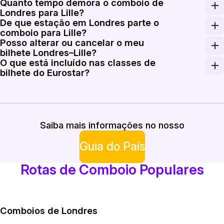
Quanto tempo demora o comboio de
As tarifas do Eurostar para uma só direção normalment
Londres para Lille?
De que estação em Londres parte o
Os serviços diretos do Eurostar entre London St Panc
comboio para Lille?
Posso alterar ou cancelar o meu
As partidas do Eurostar para Lille fazem-se em London 
bilhete Londres–Lille?
O que está incluído nas classes de
As opções de alteração e cancelamento dependem das co
bilhete do Eurostar?
A Standard oferece lugares básicos; a Standard Premier
Saiba mais informações no nosso
Guia do País
Rotas de Comboio Populares
Comboios de Londres