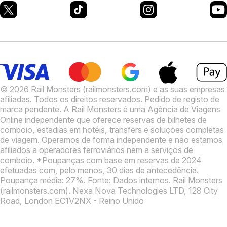
© 2026 Rail Monsters (railmonsters.com) e as suas empresas
afiliadas. Todos os direitos reservados. Pedido de registo de
marca pendente.
A Rail Monsters é uma Agência de Viagens
Online independente que oferece reservas de bilhetes de
comboio, estadias em hotéis, transfers e soluções completas
de viagem. Operamos de forma independente e não estamos
afiliados a operadores ferroviários nem a serviços de
comboio.
*Poupanças com base em reservas de 2024
efetuadas com, pelo menos, 30 dias de antecedência.
Poupança média: 27%. Fonte: Dados internos.
Rail Monsters
(railmonsters.com). Nexa Nova Technologies LTD, 128 City
Road, London EC1V2NX - Reino Unido