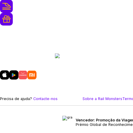
250+ Operadores de Comboios
Recompensas de Fidelidade e
Upgrade Gratuito
Baixe
nosso aplicativo móvel
Precisa de ajuda?
Contacte-nos
Sobre a Rail Monsters
Termo
Vencedor: Promoção da Viagem
Prémio Global de Reconhecime