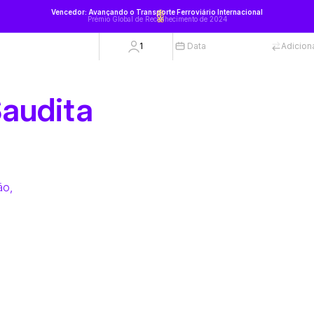
Vencedor: Avançando o Transporte Ferroviário Internacional
Prémio Global de Reconhecimento de 2024
1
Data
Adicion
audita
ão,