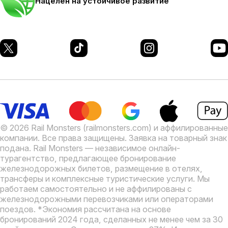
Нацелен на устойчивое развитие
© 2026 Rail Monsters (railmonsters.com) и аффилированные
компании. Все права защищены. Заявка на товарный знак
подана.
Rail Monsters — независимое онлайн-
турагентство, предлагающее бронирование
железнодорожных билетов, размещение в отелях,
трансферы и комплексные туристические услуги. Мы
работаем самостоятельно и не аффилированы с
железнодорожными перевозчиками или операторами
поездов.
*Экономия рассчитана на основе
бронирований 2024 года, сделанных не менее чем за 30