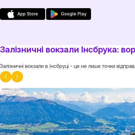
App Store
Google Play
Залізничні вокзали Інсбрука: во
Залізничні вокзали в Інсбруці - це не лише точки відпра