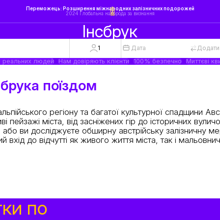
Переможець: Розширення міжнародних залізничних подорожей
2024 Глобальна нагорода за визнання
Інсбрук
1
Дата
Додати
а реальних людей
Нам довіряють клієнти
100% безпечно
Миттєві кв
сбрука поїздом
пійського регіону та багатої культурної спадщини Авст
і пейзажі міста, від засніжених гір до історичних вулич
ка або ви досліджуєте обширну австрійську залізничну м
 вхід до відчутті як живого життя міста, так і мальовнич
тки по