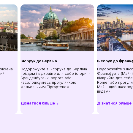
Інсбрук до Берліна
Інсбрук до Франк
Мюнхена
Подорожуйте з Інсбрука до Берліна
Подорожуйте з Інс
тий
поїздом і відкрийте для себе історичні
Франкфурта (Майн) 
Бранденбурзькі ворота або
відкрийте для себ
насолоджуйтесь прогулянкою
Römer або прогуля
мальовничим Тіргартеном.
Майн, щоб насолод
видами.
Дізнатися більше
Дізнатися більше