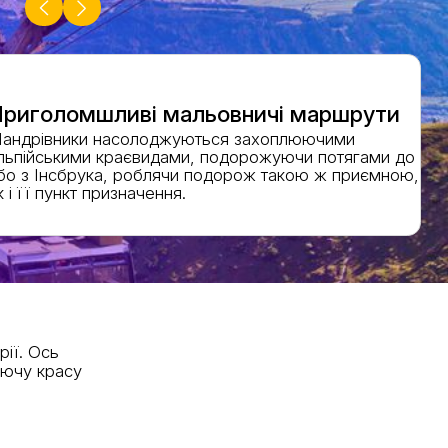
риголомшливі мальовничі маршрути
андрівники насолоджуються захоплюючими
льпійськими краєвидами, подорожуючи потягами до
бо з Інсбрука, роблячи подорож такою ж приємною,
к і її пункт призначення.
ії. Ось
юючу красу