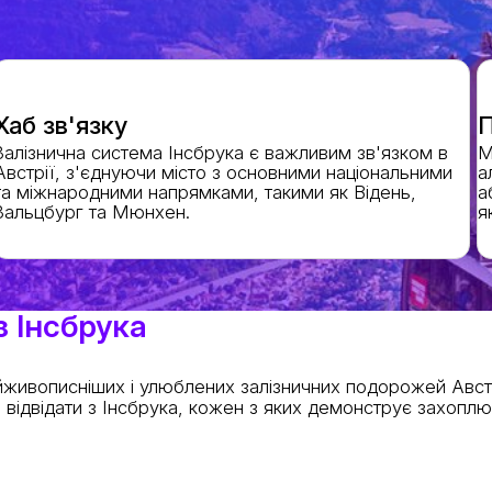
Хаб зв'язку
П
Залізнична система Інсбрука є важливим зв'язком в
М
Австрії, з'єднуючи місто з основними національними
а
та міжнародними напрямками, такими як Відень,
а
Зальцбург та Мюнхен.
я
з Інсбрука
йживописніших і улюблених залізничних подорожей Австр
а відвідати з Інсбрука, кожен з яких демонструє захопл