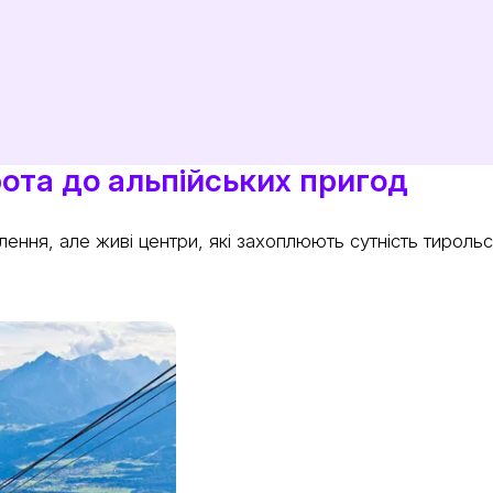
рота до альпійських пригод
влення, але живі центри, які захоплюють сутність тироль