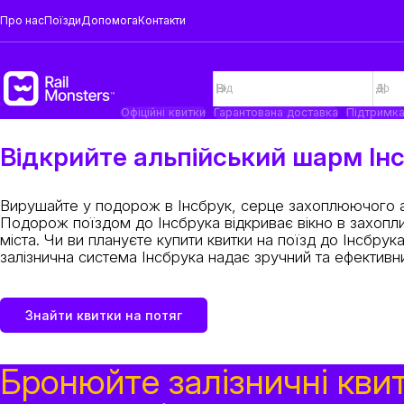
Про нас
Поїзди
Допомога
Контакти
Офіційні квитки
Гарантована доставка
Підтримк
Відкрийте альпійський шарм Ін
Вирушайте у подорож в Інсбрук, серце захоплюючого аль
Подорож поїздом до Інсбрука відкриває вікно в захоплив
міста. Чи ви плануєте купити квитки на поїзд до Інсбру
залізнична система Інсбрука надає зручний та ефективний
Знайти квитки на потяг
Бронюйте залізничні кви