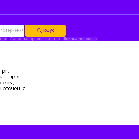
 повернення
Пошук
итки
Легке повернення коштів
Швидка допомога
рії.
ок старого
ережу,
і оточення.