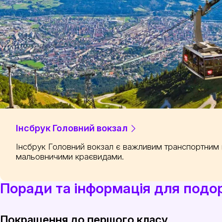
Інсбрук Головний вокзал
Інсбрук Головний вокзал є важливим транспортним 
мальовничими краєвидами.
Поради та інформація для подор
Покращення до першого класу