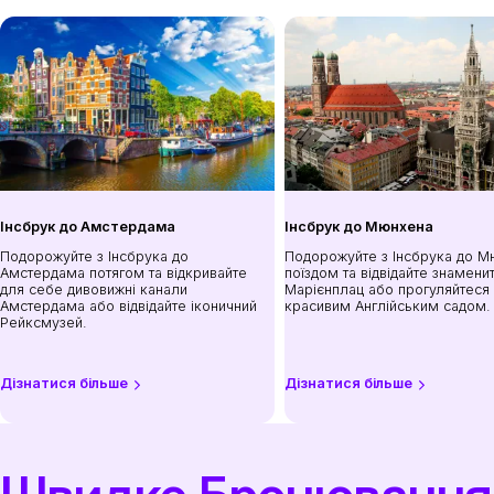
Інсбрук до Амстердама
Інсбрук до Мюнхена
Подорожуйте з Інсбрука до
Подорожуйте з Інсбрука до 
Амстердама потягом та відкривайте
поїздом та відвідайте знамени
для себе дивовижні канали
Марієнплац або прогуляйтеся
Амстердама або відвідайте іконичний
красивим Англійським садом.
Рейксмузей.
Дізнатися більше
Дізнатися більше