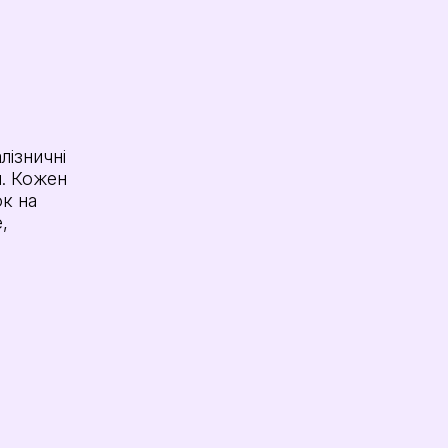
ізничні
я. Кожен
к на
,