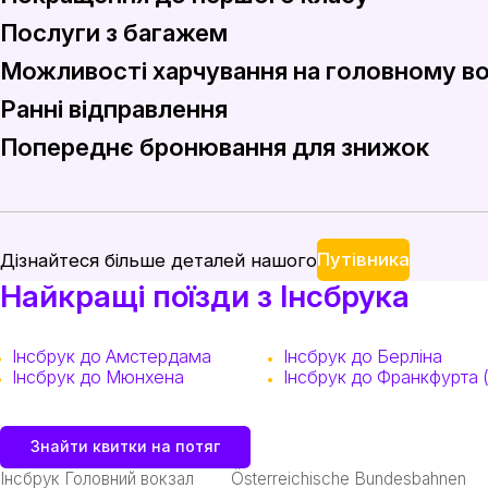
Послуги з багажем
Для більш тривалих подорожей подумайте про підвищення
Можливості харчування на головному во
Головний вокзал Інсбрука пропонує зручні послуги збер
Ранні відправлення
Скористайтеся можливостями харчування на головному в
Попереднє бронювання для знижок
Щоб максимально використати свій час в Інсбруку, розг
Бронювання квитків на поїзд заздалегідь на Rail Monste
Путівника
Дізнайтеся більше деталей нашого
Найкращі поїзди з Інсбрука
Інсбрук до Амстердама
Інсбрук до Берліна
Інсбрук до Мюнхена
Інсбрук до Франкфурта 
Знайти квитки на потяг
Інсбрук Головний вокзал
Österreichische Bundesbahnen