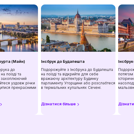
фурта (Майн)
Інсбрук до Будапешта
Інсбрук
брука до
Подорожуйте з Інсбрука до Будапешта
Подорож
на поїзді та
на поїзді та відкрийте для себе
потягом 
е захоплюючий
вражаючу архітектуру Будинку
історичн
йтеся уздовж річки
парламенту Угорщини або розслабтеся
насолод
итися прекрасними
в термальних купальнях Сечені.
мальовн
Дізнатися більше
Дізнати