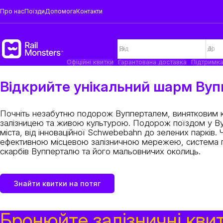
Про нас
Поїзди
Допомога
Контакти
Офіційні квитки
Гарантована доставка
Підтримк
Відкрийте унікальний шарм Ву
Почніть незабутню подорож Вупперталем, винятковим к
залізницею та живою культурою. Подорож поїздом у Ву
міста, від інноваційної Schwebebahn до зелених парків.
ефективною місцевою залізничною мережею, система по
скарбів Вупперталю та його мальовничих околиць.
Знайти квитки на потяг
Бронюйте залізничні кви