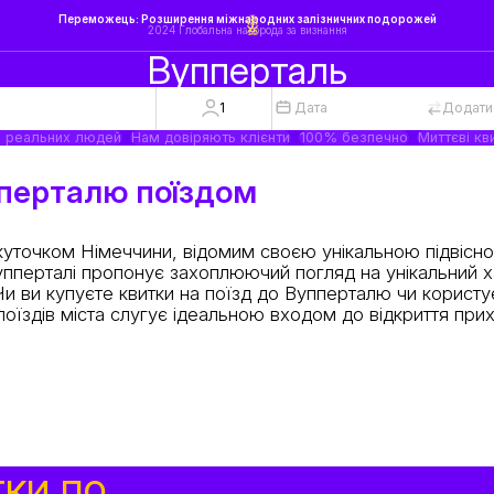
Переможець: Розширення міжнародних залізничних подорожей
2024 Глобальна нагорода за визнання
Вупперталь
1
Дата
Додати
а реальних людей
Нам довіряють клієнти
100% безпечно
Миттєві кв
пперталю поїздом
уточком Німеччини, відомим своєю унікальною підвісн
пперталі пропонує захоплюючий погляд на унікальний 
 Чи ви купуєте квитки на поїзд до Вупперталю чи користу
їздів міста слугує ідеальною входом до відкриття при
тки по