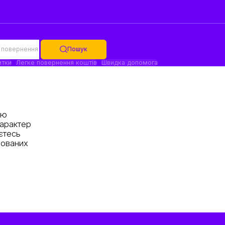
 повернення
Пошук
итки
Легке повернення коштів
Швидка допомога
ою
характер
єтесь
хованих