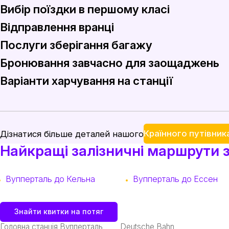
Вибір поїздки в першому класі
Відправлення вранці
Для більш комфортної подорожі подумайте про підвищен
Послуги зберігання багажу
Почніть свою пригоду рано, забронювавши ранкові поїз
Бронювання завчасно для заощаджень
На Вуппертальському головному вокзалі ви знайдете зруч
Варіанти харчування на станції
Закупівля квитків на поїзд завчасно через такі сервіси
Перш ніж вирушити в подорож, скористайтеся різномані
Країнного путівник
Дізнатися більше деталей нашого
Найкращі залізничні маршрути 
Вупперталь до Кельна
Вупперталь до Ессен
Знайти квитки на потяг
Головна станція Вупперталь
Deutsche Bahn