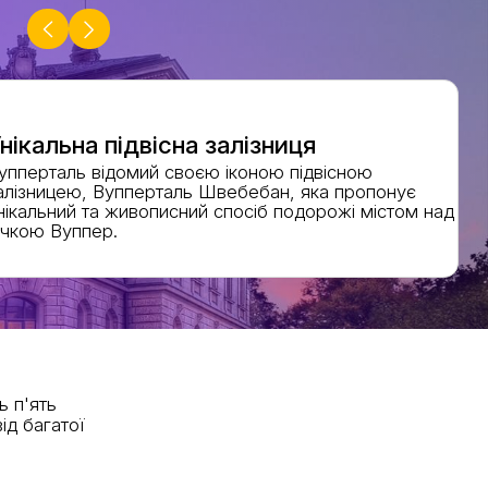
нікальна підвісна залізниця
упперталь відомий своєю іконою підвісною
алізницею, Вупперталь Швебебан, яка пропонує
нікальний та живописний спосіб подорожі містом над
ічкою Вуппер.
ь п'ять
ід багатої