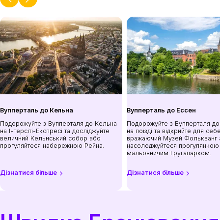
Вупперталь до Кельна
Вупперталь до Ессен
Подорожуйте з Вупперталя до Кельна
Подорожуйте з Вупперталя до
на Інтерсіті-Експресі та досліджуйте
на поїзді та відкрийте для себ
величний Кельнський собор або
вражаючий Музей Фолькванг 
прогуляйтеся набережною Рейна.
насолоджуйтеся прогулянкою
мальовничим Гругапарком.
Дізнатися більше
Дізнатися більше