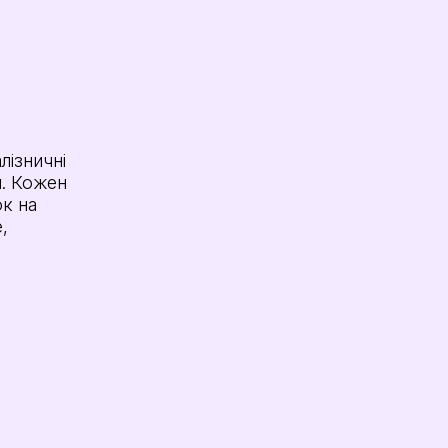
ізничні
я. Кожен
к на
,