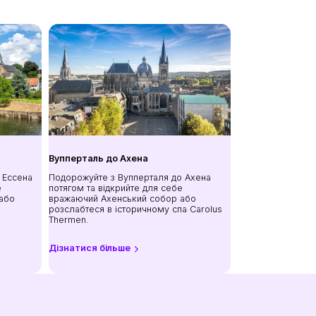
Вупперталь до Ахена
 Ессена
Подорожуйте з Вупперталя до Ахена
е
потягом та відкрийте для себе
або
вражаючий Ахенський собор або
розслабтеся в історичному спа Carolus
Thermen.
Дізнатися більше