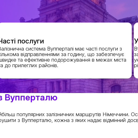
Часті послуги
У
Залізнична система Вупперталі має часті послуги з
В
кількома відправленнями за годину, що забезпечує
з
швидке та ефективне подорожування в межах міста
у
та до прилеглих районів.
р
 з Вупперталю
йбільш популярних залізничних маршрутів Німеччини. Ос
ушити з Вупперталю, кожна з яких надає відмінний досв