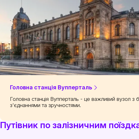
Головна станція Вупперталь
Головна станція Вупперталь - це важливий вузол з
з'єднаннями та зручностями.
Путівник по залізничним поїздк