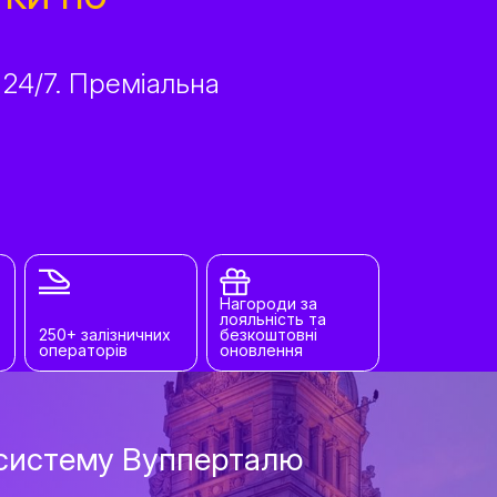
 24/7. Преміальна
Нагороди за
лояльність та
250+ залізничних
безкоштовні
операторів
оновлення
у систему Вупперталю