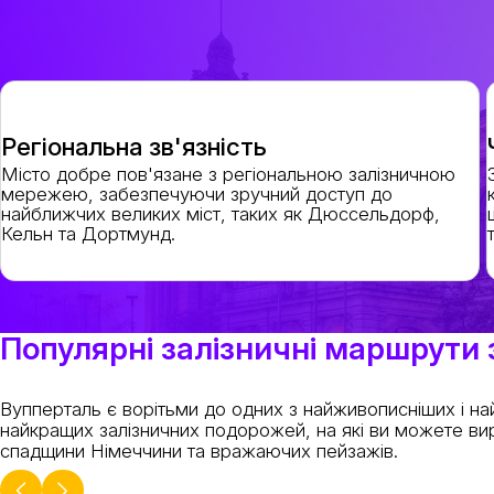
Регіональна зв'язність
Місто добре пов'язане з регіональною залізничною
мережею, забезпечуючи зручний доступ до
найближчих великих міст, таких як Дюссельдорф,
Кельн та Дортмунд.
Популярні залізничні маршрути
Вупперталь є ворітьми до одних з найживописніших і на
найкращих залізничних подорожей, на які ви можете вир
спадщини Німеччини та вражаючих пейзажів.