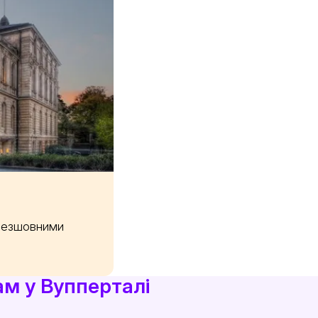
 безшовними
ам у Вупперталі