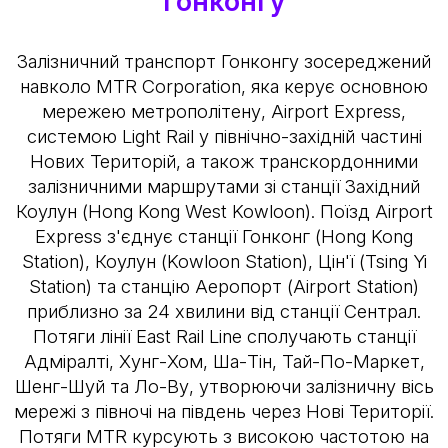
Гонконгу
Залізничний транспорт Гонконгу зосереджений
навколо MTR Corporation, яка керує основною
мережею метрополітену, Airport Express,
системою Light Rail у північно-західній частині
Нових Територій, а також транскордонними
залізничними маршрутами зі станції Західний
Коулун (Hong Kong West Kowloon). Поїзд Airport
Express з'єднує станції Гонконг (Hong Kong
Station), Коулун (Kowloon Station), Цін'ї (Tsing Yi
Station) та станцію Аеропорт (Airport Station)
приблизно за 24 хвилини від станції Сентрал.
Потяги лінії East Rail Line сполучають станції
Адміралті, Хунг-Хом, Ша-Тін, Тай-По-Маркет,
Шенг-Шуй та Ло-Ву, утворюючи залізничну вісь
мережі з півночі на південь через Нові Території.
Потяги MTR курсують з високою частотою на