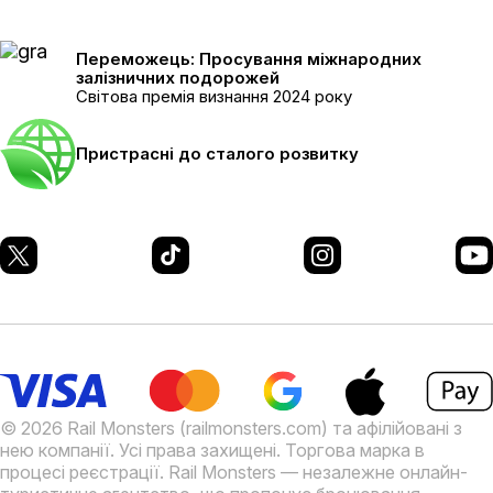
Переможець: Просування міжнародних
залізничних подорожей
Світова премія визнання 2024 року
Пристрасні до сталого розвитку
© 2026 Rail Monsters (railmonsters.com) та афілійовані з
нею компанії. Усі права захищені. Торгова марка в
процесі реєстрації.
Rail Monsters — незалежне онлайн-