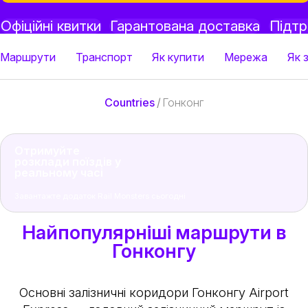
Офіційні квитки
Гарантована доставка
Підт
Маршрути
Транспорт
Як купити
Мережа
Як 
Countries
/
Гонконг
Отримуйте
розклади поїздів у
реальному часі
Завантажте додаток Rail Monsters сьогодні
Найпопулярніші маршрути в
Гонконгу
Основні залізничні коридори Гонконгу
Airport