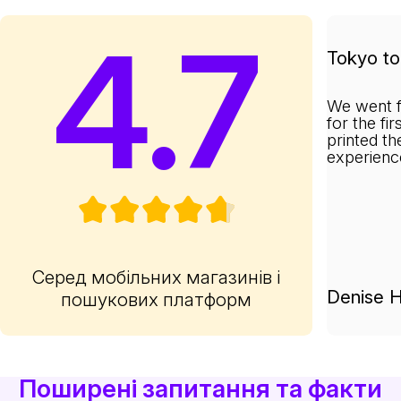
4.7
Tokyo to 
We went f
for the fi
printed th
experienc
Серед мобільних магазинів і
Denise H
пошукових платформ
Поширені запитання та факти