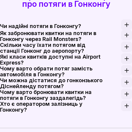
про потяги в Гонконгу
Чи надійні потяги в Гонконгу?
Як забронювати квитки на потяги в
Потяги MTR у Гонконгу курсують із дуже високою час
Гонконгу через Rail Monsters?
Скільки часу їхати потягом від
Вкажіть маршрут у Гонконгу, дату поїздки та дані па
станції Гонконг до аеропорту?
Які класи квитків доступні на Airport
Поїздка на MTR Airport Express триває близько 24 х
Express?
Чому варто обрати потяг замість
MTR Airport Express пропонує один основний клас в
автомобіля в Гонконгу?
Чи можна дістатися до гонконзького
Потяги MTR дозволяють уникнути автомобільних зат
Діснейленду потягом?
Чому варто бронювати квитки на
Так. До залізничної станції Hong Kong Disneyland Re
потяги в Гонконгу заздалегідь?
Хто є оператором залізниць у
Попереднє бронювання допомагає, коли трансфер до 
Гонконгу?
MTR Corporation керує основною залізничною систем