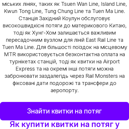
міських лініях, таких як Tsuen Wan Line, Island Line,
Kwun Tong Line, Tung Chung Line та Tuen Ma Line.
Станція Західний Коулун обслуговує
високошвидкісні потяги до материкового Китаю,
тоді як Хунг-Хом залишається важливим
пересадочним вузлом для ліній East Rail Line та
Tuen Ma Line. Для більшості поїздок на місцевому
MTR використовується безконтактна оплата на
турнікетах станцій, тоді як квитки на Airport
Express та на окремі інші потяги можна
забронювати заздалегідь через Rail Monsters на
фіксовані дати подорожі та трансфери до
аеропорту.
Знайти квитки на потяг
Як купити квитки на потяг у