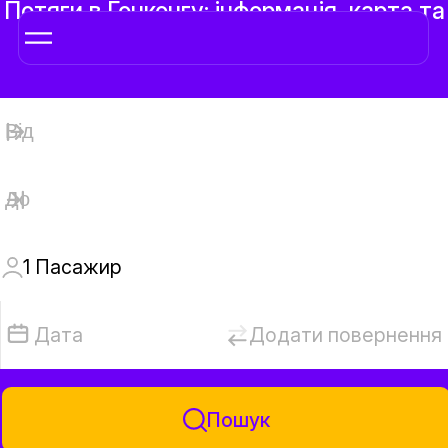
Потяги в Гонконгу: інформація, карта та
квитки онлайн
1
Пaсажир
Дата
Додати повернення
Пошук