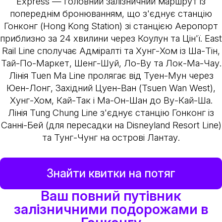
Express — головний залізничний маршрут із
попереднім бронюванням, що з'єднує станцію
Гонконг (Hong Kong Station) зі станцією Аеропорт
приблизно за 24 хвилини через Коулун та Цін'ї. East
Rail Line сполучає Адміралті та Хунг-Хом із Ша-Тін,
Тай-По-Маркет, Шенг-Шуй, Ло-Ву та Лок-Ма-Чау.
Лінія Tuen Ma Line пролягає від Туен-Мун через
Юен-Лонг, Західний Цуен-Ван (Tsuen Wan West),
Хунг-Хом, Кай-Так і Ма-Он-Шан до Ву-Кай-Ша.
Лінія Tung Chung Line з'єднує станцію Гонконг із
Санні-Бей (для пересадки на Disneyland Resort Line)
та Тунг-Чунг на острові Лантау.
Знайти квитки на потяг
Ваш повний путівник
залізничними подорожами в