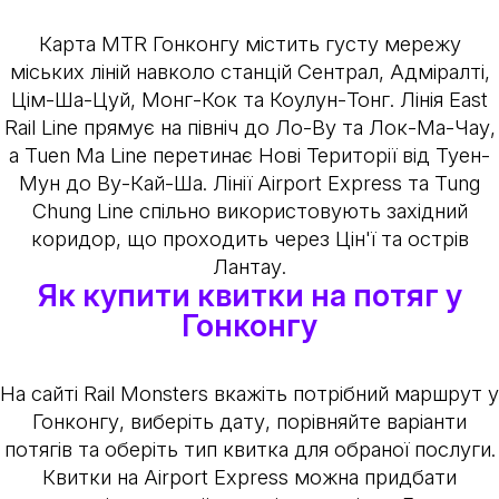
Карта MTR Гонконгу містить густу мережу
міських ліній навколо станцій Сентрал, Адміралті,
Цім-Ша-Цуй, Монг-Кок та Коулун-Тонг. Лінія East
Rail Line прямує на північ до Ло-Ву та Лок-Ма-Чау,
а Tuen Ma Line перетинає Нові Території від Туен-
Мун до Ву-Кай-Ша. Лінії Airport Express та Tung
Chung Line спільно використовують західний
коридор, що проходить через Цін'ї та острів
Лантау.
Як купити квитки на потяг у
Гонконгу
На сайті Rail Monsters вкажіть потрібний маршрут у
Гонконгу, виберіть дату, порівняйте варіанти
потягів та оберіть тип квитка для обраної послуги.
Квитки на Airport Express можна придбати