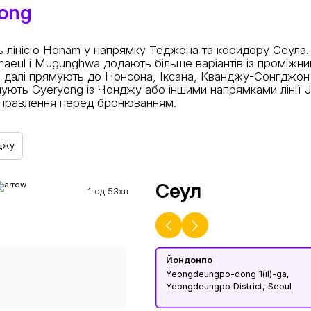
ong
мують лінією Honam у напрямку Теджона та коридору Сеул
emaeul і Mugunghwa додають більше варіантів із проміж
g далі прямують до Нонсона, Іксана, Кванджу-Сонгджон
нують Gyeryong із Чонджу або іншими напрямками лінії 
відправлення перед бронюванням.
джу
Сеул
1год 53хв
Йондонпо
Yeongdeungpo-dong 1(il)-ga,
Yeongdeungpo District, Seoul