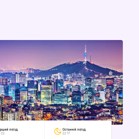
Останній поїзд
рший поїзд
22:17
:22