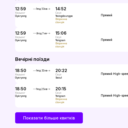
12:59
14:52
1год 53хв
Керьонг
Сеул
Прямий
InterCity
Gyeryong
Yeongdeungpo
Вторинна
станція
12:59
15:06
2год 7хв
Керьонг
Сеул
Прямий
InterCity
Gyeryong
Yongsan
Вторинна
станція
Вечірні поїзди
18:50
20:22
1год 32хв
Прямий
High-spe
Керьонг
Сеул
Gyeryong
Seoul
18:50
20:15
1год 25хв
Керьонг
Сеул
Прямий
High-spe
Gyeryong
Yongsan
Вторинна
станція
Показати більше квитків