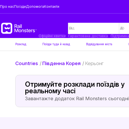
Про нас
Поїзди
Допомога
Контакти
Офіційні квитки
Гарантована доставка
Підтримк
Розклад
Поїзди туди й назад
Відвідування міста
Countries
/
Південна Корея
/
Керьонг
Отримуйте розклади поїздів у
реальному часі
Завантажте додаток Rail Monsters сьогодні