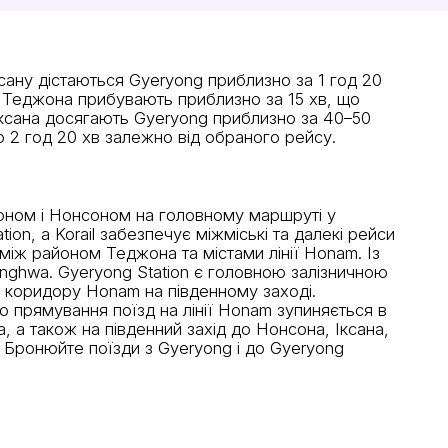
нсану дістаються Gyeryong приблизно за 1 год 20
и з Теджона прибувають приблизно за 15 хв, що
Іксана досягають Gyeryong приблизно за 40–50
 2 год 20 хв залежно від обраного рейсу.
жоном і Нонсоном на головному маршруті у
on, а Korail забезпечує міжміські та далекі рейси
іж районом Теджона та містами лінії Honam. Із
unghwa. Gyeryong Station є головною залізничною
та коридору Honam на південному заході.
о прямування поїзд на лінії Honam зупиняється в
 а також на південний захід до Нонсона, Іксана,
 Бронюйте поїзди з Gyeryong і до Gyeryong