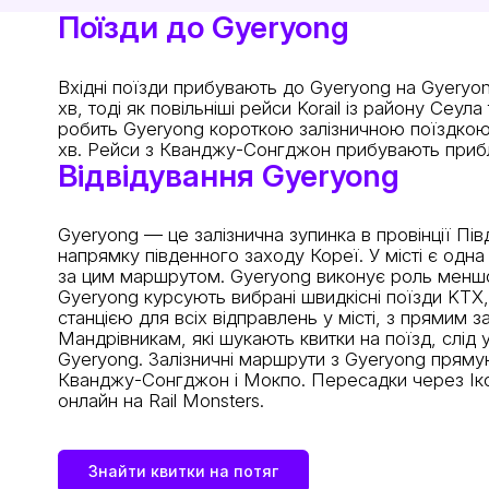
Поїзди до Gyeryong
Вхідні поїзди прибувають до Gyeryong на Gyeryon
хв, тоді як повільніші рейси Korail із району Се
робить Gyeryong короткою залізничною поїздкою 
хв. Рейси з Кванджу-Сонгджон прибувають прибли
Відвідування Gyeryong
Gyeryong — це залізнична зупинка в провінції П
напрямку південного заходу Кореї. У місті є одна
за цим маршрутом. Gyeryong виконує роль меншог
Gyeryong курсують вибрані швидкісні поїзди KTX,
станцією для всіх відправлень у місті, з прямим
Мандрівникам, які шукають квитки на поїзд, слід
Gyeryong. Залізничні маршрути з Gyeryong прямую
Кванджу-Сонгджон і Мокпо. Пересадки через Ікса
онлайн на Rail Monsters.
Знайти квитки на потяг