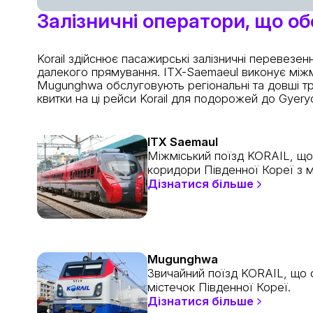
Залізничні оператори, що о
Korail здійснює пасажирські залізничні перевезен
далекого прямування. ITX-Saemaeul виконує міжмі
Mugunghwa обслуговують регіональні та довші тра
квитки на ці рейси Korail для подорожей до Gyery
ITX Saemaul
Міжміський поїзд KORAIL, що
коридори Південної Кореї з 
Дізнатися більше
Mugunghwa
Звичайний поїзд KORAIL, що с
містечок Південної Кореї.
Дізнатися більше