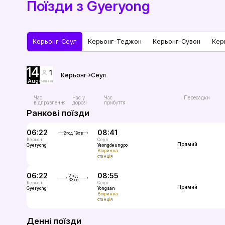
Поїзди з Gyeryong
Керьонг-Сеул
Керьонг-Теджон
Керьонг-Сувон
Кер
14
1
Керьонг
Сеул
Aug
Сидіння
Час
Час у
Час
Пересадки
відправлення
дорозі
прибуття
Ранкові поїзди
06:22
08:41
2год 19хв
Керьонг
Сеул
Прямий
InterCity
Gyeryong
Yeongdeungpo
Вторинна
станція
06:22
08:55
2год
33хв
Керьонг
Сеул
Прямий
InterCity
Gyeryong
Yongsan
Вторинна
станція
Денні поїзди