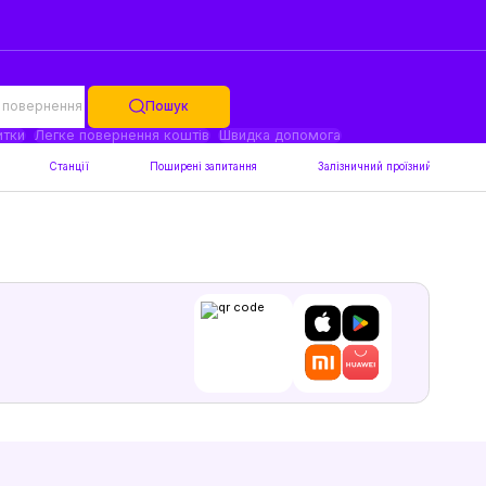
 повернення
Пошук
итки
Легке повернення коштів
Швидка допомога
Станції
Поширені запитання
Залізничний проїзний