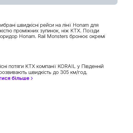
ибрані швидкісні рейси на лінії Honam для
кістю проміжних зупинок, ніж KTX. Поїзди
 коридор Honam. Rail Monsters бронює окремі
сні потяги KTX компанії KORAIL у Південній
розвивають швидкість до 305 км/год.
тися більше