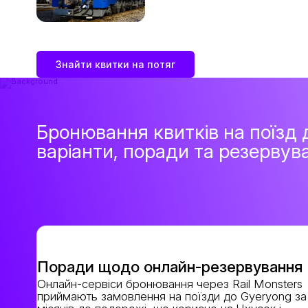
Знайти квитки на потяг
Бронювання квитків на поїзд
варіанти, поради та резервув
Поради щодо онлайн-резервування
Онлайн-сервіси бронювання через Rail Monsters
приймають замовлення на поїзди до Gyeryong за