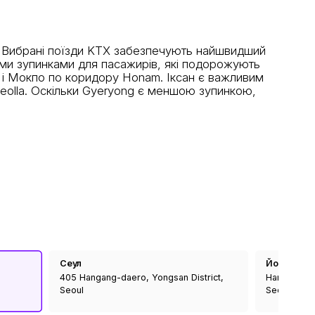
а. Вибрані поїзди KTX забезпечують найшвидший
ними зупинками для пасажирів, які подорожують
 і Мокпо по коридору Honam. Іксан є важливим
Jeolla. Оскільки Gyeryong є меншою зупинкою,
Сеул
Йонсан
405 Hangang-daero, Yongsan District,
Hangang-dae
Seoul
Seoul