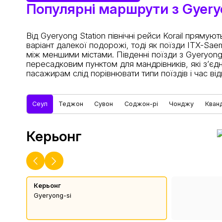
Популярні маршрути з Gyery
Від Gyeryong Station північні рейси Korail пря
варіант далекої подорожі, тоді як поїзди ITX-Sa
між меншими містами. Південні поїзди з Gyeryon
пересадковим пунктом для мандрівників, які з’єд
пасажирам слід порівнювати типи поїздів і час 
Сеул
Теджон
Сувон
Соджон-рі
Чонджу
Кван
Керьонг
Керьонг
Gyeryong-si