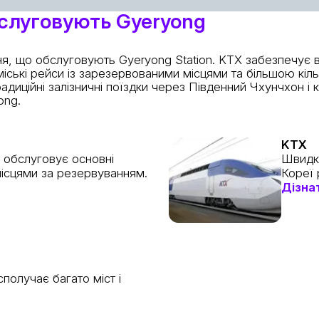
бслуговують Gyeryong
ня, що обслуговують Gyeryong Station. KTX забезпечує в
ські рейси із зарезервованими місцями та більшою кіль
диційні залізничні поїздки через Південний Чхунчхон і
ong.
KTX
 обслуговує основні
Швидкі
місцями за резервуванням.
Кореї 
Дізна
получає багато міст і