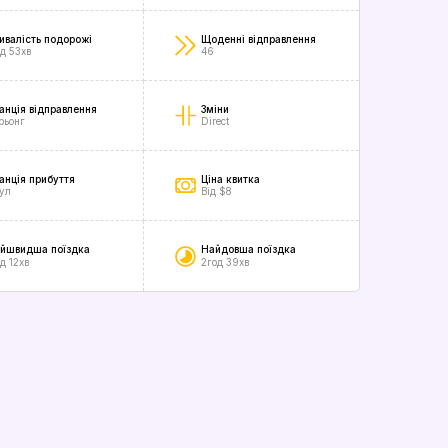
ивалість подорожі
Щоденні відправлення
од 53хв
46
анція відправлення
Зміни
рьонг
Direct
анція прибуття
Ціна квитка
ул
Від $8
йшвидша поїздка
Найдовша поїздка
д 12хв
2год 39хв