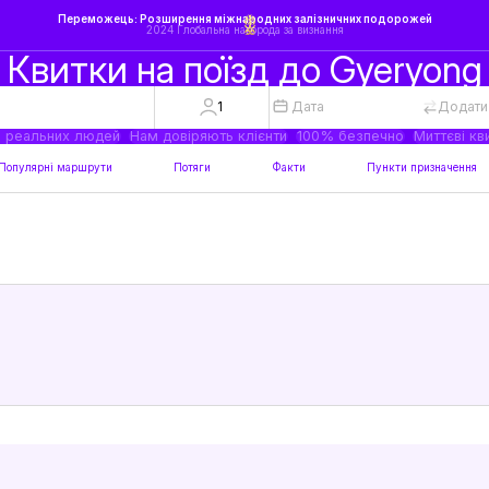
Переможець: Розширення міжнародних залізничних подорожей
2024 Глобальна нагорода за визнання
Квитки на поїзд до Gyeryong
1
Дата
Додати
а реальних людей
Нам довіряють клієнти
100% безпечно
Миттєві кв
Популярні маршрути
Потяги
Факти
Пункти призначення