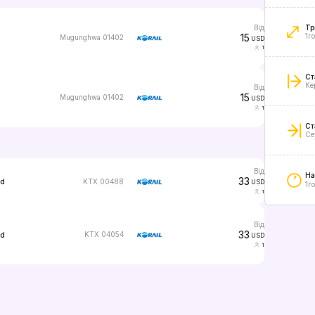
від
Тр
15
1г
Mugunghwa 01402
USD
1
Ст
Ке
від
15
Mugunghwa 01402
USD
1
Ст
Се
від
На
33
KTX 00488
ed
USD
1го
1
від
33
KTX 04054
ed
USD
1