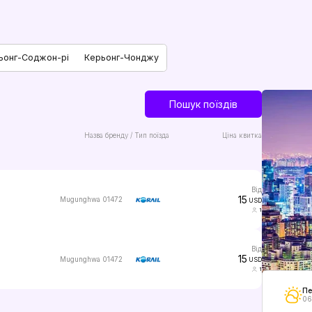
ьонг-Соджон-рі
Керьонг-Чонджу
Пошук поїздів
Назва бренду / Тип поїзда
Ціна квитка
від
15
Mugunghwa 01472
USD
1
від
15
Mugunghwa 01472
USD
1
Пе
06