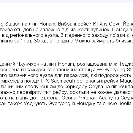
g Station на лінії Honam. Вибрані рейси KTX із Сеул-Йо
ула тривають довше залежно від кількості зупинок. Поїзд
від регіонального вузла. З південного заходу поїзди з 
зно за 1 год 30 хв, а поїзди з Мокпо займають близько
івденний Чхунчхон на лінії Honam, розташована між Тед
 основна пасажирська залізнична станція — Gyeryong Stati
о залізничного вузла для пасажирів, які подорожують м
 міжміські поїзди ITX-Saemaeul і регіональні рейси Mug
 залізничним сполученням до коридору Сеула на півночі 
 уважно перевіряти тип рейсу, оскільки не кожен далеког
ть на північ до Теджона, Осона, Чхонан-Асану та Сеула,
н також з’єднують Gyeryong із Чонджу та лінією Jeolla.