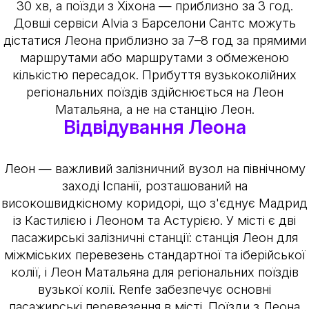
30 хв, а поїзди з Хіхона — приблизно за 3 год.
Довші сервіси Alvia з Барселони Сантс можуть
дістатися Леона приблизно за 7–8 год за прямими
маршрутами або маршрутами з обмеженою
кількістю пересадок. Прибуття вузькоколійних
регіональних поїздів здійснюється на Леон
Матальяна, а не на станцію Леон.
Відвідування Леона
Леон — важливий залізничний вузол на північному
заході Іспанії, розташований на
високошвидкісному коридорі, що з'єднує Мадрид
із Кастилією і Леоном та Астурією. У місті є дві
пасажирські залізничні станції: станція Леон для
міжміських перевезень стандартної та іберійської
колії, і Леон Матальяна для регіональних поїздів
вузької колії. Renfe забезпечує основні
пасажирські перевезення в місті. Поїзди з Леона