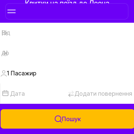
Квитки на поїзд до Леона
1
Пaсажир
Дата
Додати повернення
Пошук