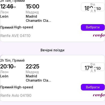
2h 14m, Прямий
Від
12:46
15:00
180
USD
1
Леон
Мадрид
León
Madrid
Chamartín Clara
Campoamor
High-speed
Вибрати
Прямий
Renfe AVE 04110
Вечірні поїзди
2h 15m, Прямий
Від
20:10
22:25
176
USD
1
Леон
Мадрид
León
Madrid
Chamartín Clara
Campoamor
High-speed
Вибрати
Прямий
Renfe Avlo 04190