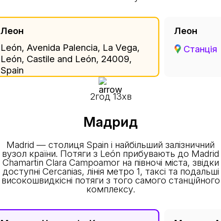
Леон
Леон
León, Avenida Palencia, La Vega,
Станція
León, Castile and León, 24009,
Spain
2год 13хв
Мадрид
Madrid — столиця Spain і найбільший залізничний
вузол країни. Потяги з León прибувають до Madrid
Chamartin Clara Campoamor на півночі міста, звідки
доступні Cercanias, лінія метро 1, таксі та подальші
високошвидкісні потяги з того самого станційного
комплексу.