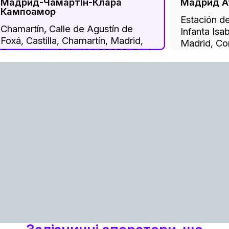
Мадрид-Чамартін-Клара
Мадрид А
Кампоамор
Estación de
Chamartín, Calle de Agustín de
Infanta Isa
Foxá, Castilla, Chamartín, Madrid,
Madrid, Co
Community of Madrid, 28036, Spain
28014, Spa