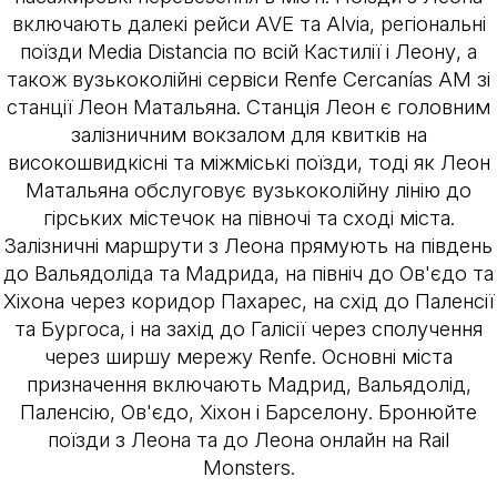
включають далекі рейси AVE та Alvia, регіональні
поїзди Media Distancia по всій Кастилії і Леону, а
також вузькоколійні сервіси Renfe Cercanías AM зі
станції Леон Матальяна. Станція Леон є головним
залізничним вокзалом для квитків на
високошвидкісні та міжміські поїзди, тоді як Леон
Матальяна обслуговує вузькоколійну лінію до
гірських містечок на півночі та сході міста.
Залізничні маршрути з Леона прямують на південь
до Вальядоліда та Мадрида, на північ до Ов'єдо та
Хіхона через коридор Пахарес, на схід до Паленсії
та Бургоса, і на захід до Галісії через сполучення
через ширшу мережу Renfe. Основні міста
призначення включають Мадрид, Вальядолід,
Паленсію, Ов'єдо, Хіхон і Барселону. Бронюйте
поїзди з Леона та до Леона онлайн на Rail
Monsters.