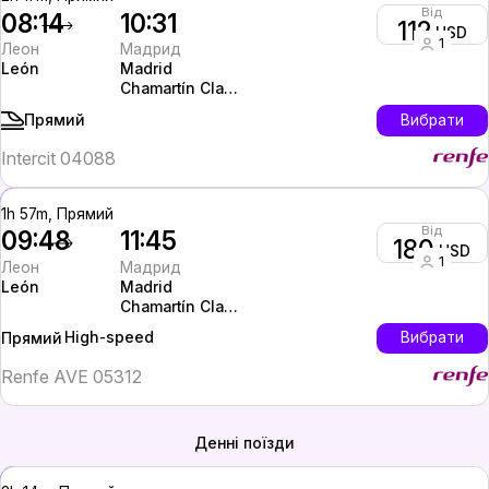
Від
08:14
10:31
112
USD
1
Леон
Мадрид
León
Madrid
Chamartín Clara
Campoamor
Вибрати
Прямий
Intercit 04088
1h 57m, Прямий
Від
09:48
11:45
180
USD
1
Леон
Мадрид
León
Madrid
Chamartín Clara
Campoamor
High-speed
Вибрати
Прямий
Renfe AVE 05312
Денні поїзди