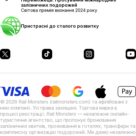
залізничних подорожей
Світова премія визнання 2024 року
Пристрасні до сталого розвитку
© 2026 Rail Monsters (railmonsters.com) та афілійовані з
нею компанії. Усі права захищені. Торгова марка в
процесі реєстрації.
Rail Monsters — незалежне онлайн-
туристичне агентство, що пропонує бронювання
залізничних квитків, проживання в готелях, трансфери та
комплексну організацію подорожей. Ми діємо незалежно