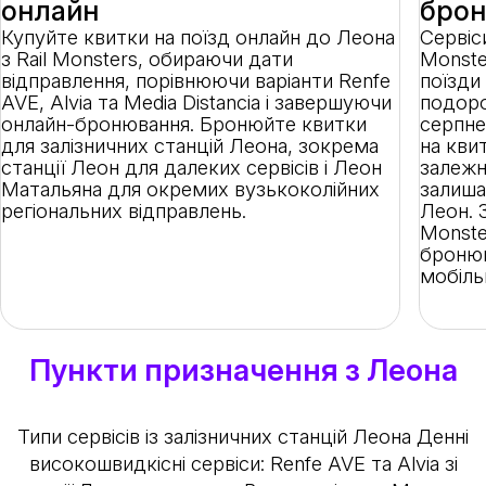
онлайн
бро
Купуйте квитки на поїзд онлайн до Леона
Сервіс
з Rail Monsters, обираючи дати
Monste
відправлення, порівнюючи варіанти Renfe
поїзди
AVE, Alvia та Media Distancia і завершуючи
подоро
онлайн-бронювання. Бронюйте квитки
серпнев
для залізничних станцій Леона, зокрема
на кви
станції Леон для далеких сервісів і Леон
залежн
Матальяна для окремих вузькоколійних
залиша
регіональних відправлень.
Леон. 
Monste
бронюв
мобіль
Пункти призначення з Леона
Типи сервісів із залізничних станцій Леона
Денні
високошвидкісні сервіси
: Renfe AVE та Alvia зі