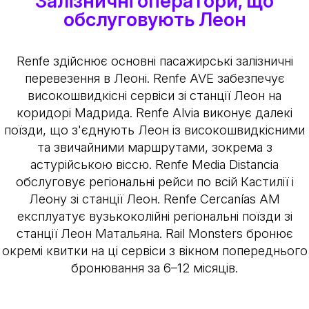
Залізничні оператори, що
обслуговують Леон
Renfe здійснює основні пасажирські залізничні
перевезення в Леоні. Renfe AVE забезпечує
високошвидкісні сервіси зі станції Леон на
коридорі Мадрида. Renfe Alvia виконує далекі
поїзди, що з'єднують Леон із високошвидкісними
та звичайними маршрутами, зокрема з
астурійською віссю. Renfe Media Distancia
обслуговує регіональні рейси по всій Кастилії і
Леону зі станції Леон. Renfe Cercanías AM
експлуатує вузькоколійні регіональні поїзди зі
станції Леон Матальяна. Rail Monsters бронює
окремі квитки на ці сервіси з вікном попереднього
бронювання за 6–12 місяців.