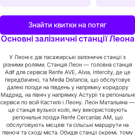
Знайти квитки на потяг
Основні залізничні станції Леона
У Леоні є дві пасажирські залізничні станції з
різними ролями. Станція Леон — головна станція
Adif для сервісів Renfe AVE, Alvia, Intercity, де це
передбачено, та Media Distancia, що обслуговує
далекі поїзди на південь у напрямку коридору
Мадрид, на північ у напрямку Астурії та регіональні
сервіси по всій Кастилії і Леону. Леон Матальяна —
це станція вузької колії, яку використовують
регіональні поїзди Renfe Cercanías AM, що
обслуговують місцеві та сільські маршрути на
півночі та сході міста. Обидві станції окремі, тому