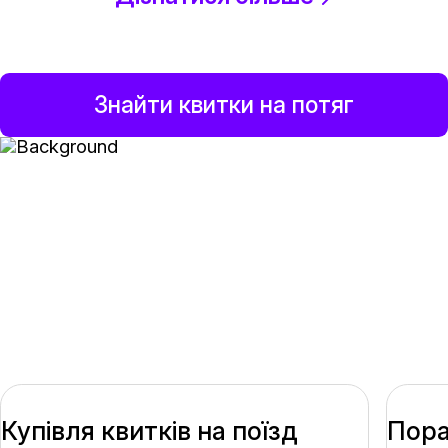
Знайти квитки на потяг
Бронювання квитків на
поїзд до Леона онлайн —
варіанти, поради та
бронювання
Купівля квитків на поїзд
Пора