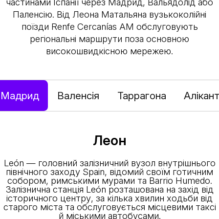
частинами Іспанії через Мадрид, Вальядолід або
Паленсію. Від Леона Матальяна вузькоколійні
поїзди Renfe Cercanías AM обслуговують
регіональні маршрути поза основною
високошвидкісною мережею.
Мадрид
Валенсія
Таррагона
Алікан
Леон
León — головний залізничний вузол внутрішнього
північного заходу Spain, відомий своїм готичним
собором, римськими мурами та Barrio Humedo.
Залізнична станція León розташована на захід від
історичного центру, за кілька хвилин ходьби від
старого міста та обслуговується місцевими таксі
й міськими автобусами.