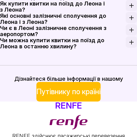
Як купити квитки на поїзд до Леона і
Так. Леон обслуговується високошвидкісними та дал
з Леона?
Які основні залізничні сполучення до
Квитки на поїзд до Леона і з Леона можна купити в
Леона і з Леона?
Чи є в Леоні залізничне сполучення з
Леон з'єднаний із Мадридом Чамартін приблизно за 2
аеропортом?
Чи можна купити квитки на поїзд до
Аеропорт Леона не має окремої пасажирської заліз
Леона в останню хвилину?
Квитки в останню хвилину на Media Distancia або в
Дізнайтеся більше інформації в нашому
Путівнику по країні
RENFE
RENFE здійснює пасажирські перевезення