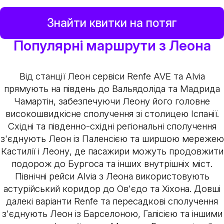
Знайти квитки на потяг
Популярні маршрути з Леона
Від станції Леон сервіси Renfe AVE та Alvia
прямують на південь до Вальядоліда та Мадрида
Чамартін, забезпечуючи Леону його головне
високошвидкісне сполучення зі столицею Іспанії.
Східні та південно-східні регіональні сполучення
з'єднують Леон із Паленсією та ширшою мережею
Кастилії і Леону, де пасажири можуть продовжити
подорож до Бургоса та інших внутрішніх міст.
Північні рейси Alvia з Леона використовують
астурійський коридор до Ов'єдо та Хіхона. Довші
далекі варіанти Renfe та пересадкові сполучення
з'єднують Леон із Барселоною, Галісією та іншими