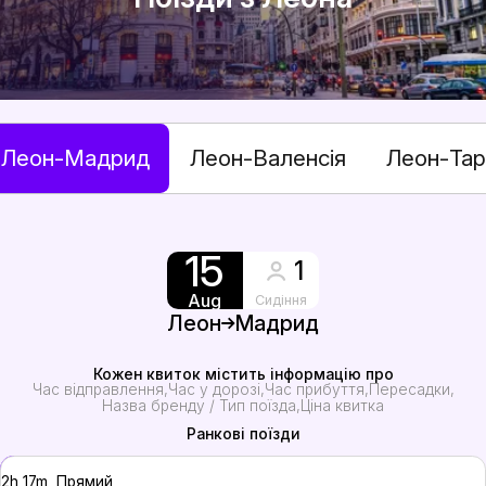
Леон-Мадрид
Леон-Валенсія
Леон-Тар
15
1
Aug
Сидіння
Леон
Мадрид
Кожен квиток містить інформацію про
Час відправлення
Час у дорозі
Час прибуття
Пересадки
Назва бренду / Тип поїзда
Ціна квитка
Ранкові поїзди
2h 17m, Прямий