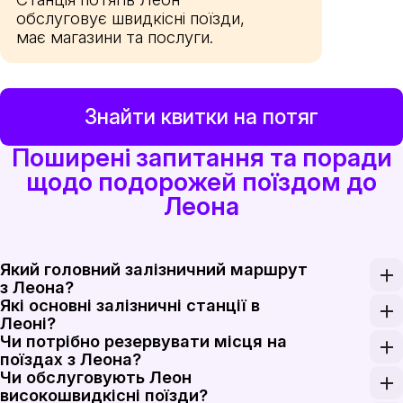
обслуговує швидкісні поїзди,
має магазини та послуги.
Знайти квитки на потяг
Поширені запитання та поради
щодо подорожей поїздом до
Леона
Який головний залізничний маршрут
з Леона?
Які основні залізничні станції в
Головний внутрішній маршрут з Леона — це високош
Леоні?
Чи потрібно резервувати місця на
Станція Леон — головна залізнична станція міста дл
поїздах з Леона?
Чи обслуговують Леон
Бронювання місць є обов'язковим на далекі поїзди R
високошвидкісні поїзди?