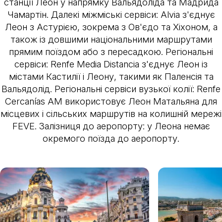
станції Леон у напрямку Вальядоліда та Мадрида
Чамартін.
Далекі міжміські сервіси
: Alvia з'єднує
Леон з Астурією, зокрема з Ов'єдо та Хіхоном, а
також із довшими національними маршрутами
прямим поїздом або з пересадкою.
Регіональні
сервіси
: Renfe Media Distancia з'єднує Леон із
містами Кастилії і Леону, такими як Паленсія та
Вальядолід.
Регіональні сервіси вузької колії
: Renfe
Cercanías AM використовує Леон Матальяна для
місцевих і сільських маршрутів на колишній мережі
FEVE.
Залізниця до аеропорту
: у Леона немає
окремого поїзда до аеропорту.