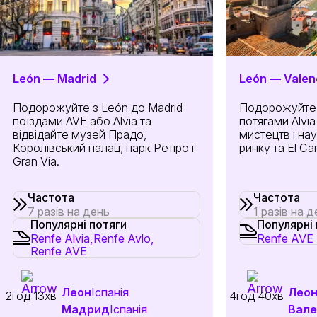
León — Madrid
León — Valen
Подорожуйте з León до Madrid
Подорожуйте з
поїздами AVE або Alvia та
потягами Alvia
відвідайте музей Прадо,
мистецтв і на
Королівський палац, парк Ретіро і
ринку та El Ca
Gran Via.
Частота
Частота
7 разів на день
1 разів на 
Популярні потяги
Популярні 
Renfe Alvia,
Renfe Avlo,
Renfe AVE
Renfe AVE
Леон
Іспанія
Лео
2год 13хв
4год 40хв
Мадрид
Іспанія
Вале