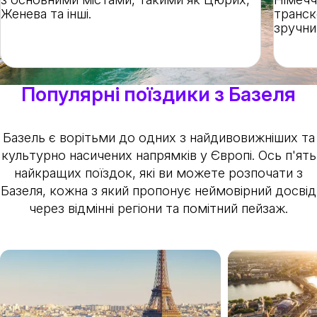
Женева та інші.
транск
зручни
Популярні поїздики з Базеля
Базель є ворітьми до одних з найдивовижніших та
культурно насичених напрямків у Європі. Ось п'ять
найкращих поїздок, які ви можете розпочати з
Базеля, кожна з який пропонує неймовірний досвід
через відмінні регіони та помітний пейзаж.