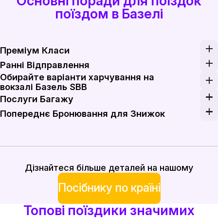
Основні поради для поїздок
поїздом в Базелі
Преміум Класи
Розгляньте можливість оновлення до преміум клас
Ранні Відправлення
Обирайте варіанти харчування на
Максимізуйте свій досвід подорожі, обравши ранко
вокзалі Базель SBB
Скористайтеся варіантами харчування на вокзалі Б
Послуги Багажу
Станція Базель SBB пропонує зручні послуги збері
Попереднє Бронювання для Знижок
Забезпечте собі знижені тарифи, бронюючи квитки н
Дізнайтеся більше деталей на нашому
Посібнику по країні
Топові поїздики значимих