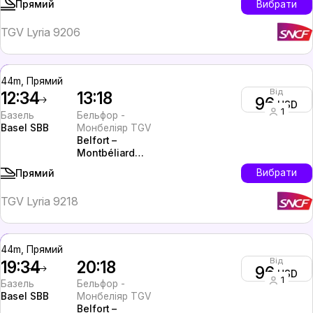
Вибрати
Прямий
TGV Lyria 9206
44m, Прямий
Від
12:34
13:18
96
USD
1
Базель
Бельфор -
Basel SBB
Монбеліяр TGV
Belfort –
Montbéliard
TGV
Вибрати
Прямий
TGV Lyria 9218
44m, Прямий
Від
19:34
20:18
96
USD
1
Базель
Бельфор -
Basel SBB
Монбеліяр TGV
Belfort –