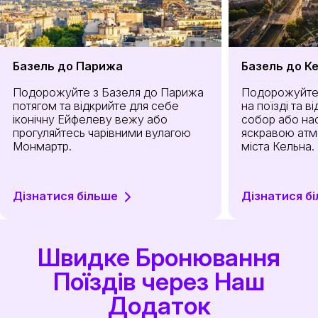
Базель до Парижа
Базель до К
Подорожуйте з Базеля до Парижа
Подорожуйте 
потягом та відкрийте для себе
на поїзді та в
іконічну Ейфелеву вежу або
собор або н
прогуляйтесь чарівними вулагою
яскравою ат
Монмартр.
міста Кельна.
Дізнатися більше
Дізнатися б
Швидке Бронювання
Поїздів через Наш
Додаток