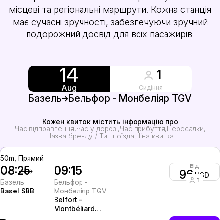
місцеві та регіональні маршрути. Кожна станція
має сучасні зручності, забезпечуючи зручний
подорожний досвід для всіх пасажирів.
14
1
Aug
Сидіння
Базель
Бельфор - Монбеліяр TGV
Кожен квиток містить інформацію про
Час відправлення
Час у дорозі
Час прибуття
Пересадки
Назва бренду / Тип поїзда
Ціна квитка
50m, Прямий
Від
08:25
09:15
96
USD
1
Базель
Бельфор -
Basel SBB
Монбеліяр TGV
Belfort –
Montbéliard
TGV