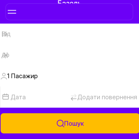
Базель
1
Пaсажир
Дата
Додати повернення
Пошук