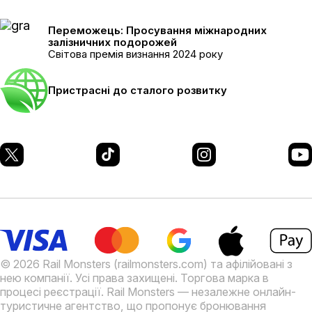
Переможець: Просування міжнародних
залізничних подорожей
Світова премія визнання 2024 року
Пристрасні до сталого розвитку
© 2026 Rail Monsters (railmonsters.com) та афілійовані з
нею компанії. Усі права захищені. Торгова марка в
процесі реєстрації.
Rail Monsters — незалежне онлайн-
туристичне агентство, що пропонує бронювання