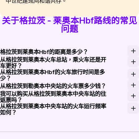
中世纪建筑间和谐共存。
关于格拉茨 - 莱奥本Hbf路线的常见
问题
格拉茨到莱奥本Hbf的距离是多少？
从格拉茨到莱奥本火车总站，乘火车还是开
格拉茨到莱奥本Hbf的火车距离大约为60公里。
车更好？
从格拉茨到莱奥本Hbf的火车旅行时间是多
坐火车提供了一种舒适的乘坐体验，无需烦恼交通和停
少？
从格拉茨到莱奥本Hbf的旅程大约需要1到1.5小时，这
从格拉茨到勒奥本中央站的火车票多少钱？
我可以购买从格拉茨到莱奥本中央车站的往
从格拉茨到勒奥本中央站的火车票价在15欧元到18欧
返票吗？
从格拉茨到莱奥本中央车站的火车运行频率
是的，您可以购买从格拉茨到莱奥本中央车站的往返票。Rai
如何？
从格拉茨到莱奥本中央车站的火车在一天中非常频繁地运