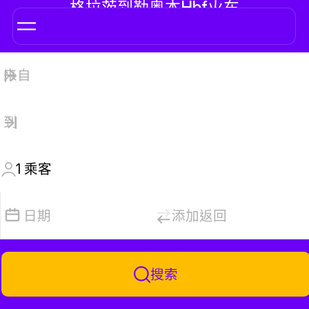
格拉茨到勒奥本Hbf火车
1
乘客
日期
添加返回
搜索