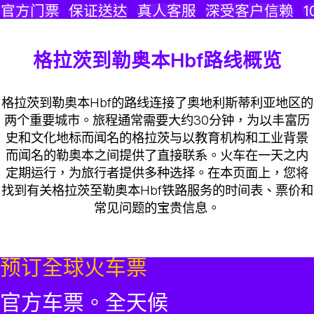
官方门票
保证送达
真人客服
深受客户信赖
1
格拉茨到勒奥本Hbf路线概览
格拉茨到勒奥本Hbf的路线连接了奥地利斯蒂利亚地区的
两个重要城市。旅程通常需要大约30分钟，为以丰富历
史和文化地标而闻名的格拉茨与以教育机构和工业背景
而闻名的勒奥本之间提供了直接联系。火车在一天之内
定期运行，为旅行者提供多种选择。在本页面上，您将
找到有关格拉茨至勒奥本Hbf铁路服务的时间表、票价和
常见问题的宝贵信息。
预订全球火车票
官方车票。全天候