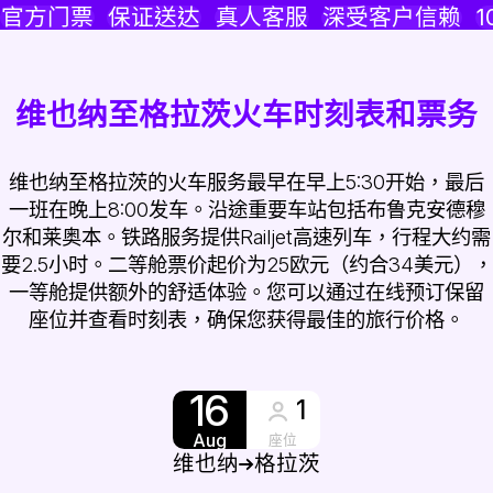
官方门票
保证送达
真人客服
深受客户信赖
1
维也纳至格拉茨火车时刻表和票务
维也纳至格拉茨的火车服务最早在早上5:30开始，最后
一班在晚上8:00发车。沿途重要车站包括布鲁克安德穆
尔和莱奥本。铁路服务提供Railjet高速列车，行程大约需
要2.5小时。二等舱票价起价为25欧元（约合34美元），
一等舱提供额外的舒适体验。您可以通过在线预订保留
座位并查看时刻表，确保您获得最佳的旅行价格。
16
1
Aug
座位
维也纳
格拉茨