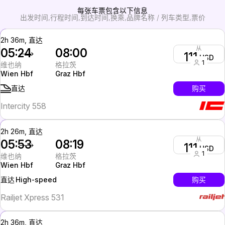
每张车票包含以下信息
出发时间
行程时间
到达时间
换乘
品牌名称 / 列车类型
票价
2h 36m, 直达
从
05:24
08:00
111
USD
1
维也纳
格拉茨
Wien Hbf
Graz Hbf
购买
直达
Intercity 558
2h 26m, 直达
从
05:53
08:19
111
USD
1
维也纳
格拉茨
Wien Hbf
Graz Hbf
High-speed
购买
直达
Railjet Xpress 531
2h 36m, 直达