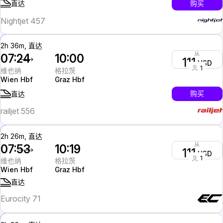
购买
直达
Nightjet 457
2h 36m, 直达
从
07:24
10:00
111
USD
1
维也纳
格拉茨
Wien Hbf
Graz Hbf
售
罄
购买
直达
railjet 556
2h 26m, 直达
从
07:53
10:19
111
USD
1
维也纳
格拉茨
Wien Hbf
Graz Hbf
直达
Eurocity 71