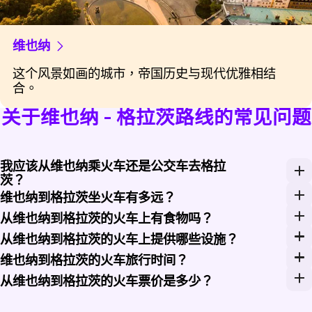
维也纳
这个风景如画的城市，帝国历史与现代优雅相结
合。
关于维也纳 - 格拉茨路线的常见问题
我应该从维也纳乘火车还是公交车去格拉
茨？
与公交车相比，火车提供了更高的舒适度和更美的景色
维也纳到格拉茨坐火车有多远？
维也纳到格拉茨坐火车的距离大约为200公里。
从维也纳到格拉茨的火车上有食物吗？
是的，从维也纳到格拉茨的Railjet火车上提供车上用
从维也纳到格拉茨的火车上提供哪些设施？
从维也纳到格拉茨的火车，尤其是Railjet服务，提供
维也纳到格拉茨的火车旅行时间？
从维也纳到格拉茨的火车旅程大约需要2.5到3小时，具
从维也纳到格拉茨的火车票价是多少？
从维也纳到格拉茨的火车票价在29欧元到42欧元之间