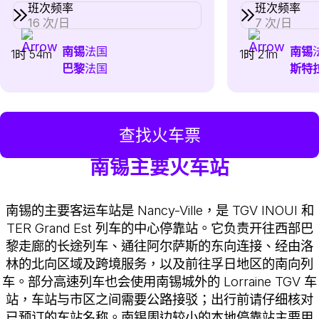
班次频率
班次频率
16 次/日
7 次/日
南锡
法国
南锡
1时 54m
1时 21m
巴黎
法国
斯特
查找火车票
南锡主要火车站
南锡的主要客运车站是 Nancy-Ville，是 TGV INOUI 和
TER Grand Est 列车的中心停靠站。它负责开往西部巴
黎走廊的长途列车、通往阿尔萨斯的东向连接、经由洛
林的北向区域及跨境服务，以及前往孚日地区的南向列
车。部分高速列车也会使用南锡城外的 Lorraine TGV 车
站，车站与市区之间需要公路接驳；出行前请仔细核对
已预订的车站名称。南锡周边较小的本地停靠站主要用