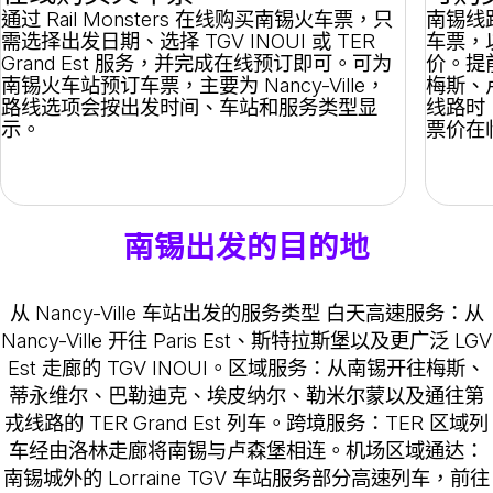
通过 Rail Monsters 在线购买南锡火车票，只
南锡线路
需选择出发日期、选择 TGV INOUI 或 TER
车票，以
Grand Est 服务，并完成在线预订即可。可为
价。提
南锡火车站预订车票，主要为 Nancy-Ville，
梅斯、卢
路线选项会按出发时间、车站和服务类型显
线路时
示。
票价在
南锡出发的目的地
从 Nancy-Ville 车站出发的服务类型
白天高速服务
：从
Nancy-Ville 开往 Paris Est、斯特拉斯堡以及更广泛 LGV
Est 走廊的 TGV INOUI。
区域服务
：从南锡开往梅斯、
蒂永维尔、巴勒迪克、埃皮纳尔、勒米尔蒙以及通往第
戎线路的 TER Grand Est 列车。
跨境服务
：TER 区域列
车经由洛林走廊将南锡与卢森堡相连。
机场区域通达
：
南锡城外的 Lorraine TGV 车站服务部分高速列车，前往