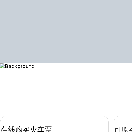
在线预订南锡火车票——选
项、提示与预订
在线购买火车票
可购