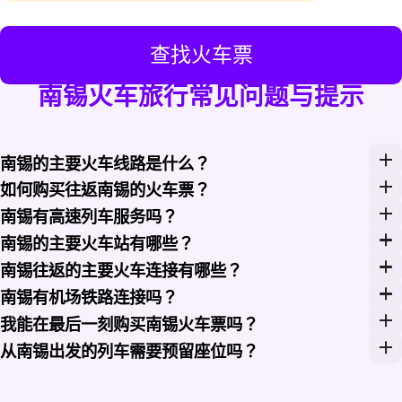
查找火车票
南锡火车旅行常见问题与提示
南锡的主要火车线路是什么？
南锡最主要的长途线路是前往 Paris Est 的 TGV INOU
如何购买往返南锡的火车票？
在 Rail Monsters 上购买往返南锡的火车票，只需将 N
南锡有高速列车服务吗？
有。Nancy-Ville 由 SNCF Voyageurs 运营的
南锡的主要火车站有哪些？
Nancy-Ville 是南锡的主要火车站，承担 TGV IN
南锡往返的主要火车连接有哪些？
南锡通过 TGV INOUI 约 1 小时 35 分钟可达 Par
南锡有机场铁路连接吗？
南锡没有直达主要机场航站楼的铁路连接。梅斯-南锡洛林机场
我能在最后一刻购买南锡火车票吗？
南锡出发的 TER Grand Est 车票通常可在出行当天
从南锡出发的列车需要预留座位吗？
从南锡出发的 TGV INOUI 列车需要座位预留，预留