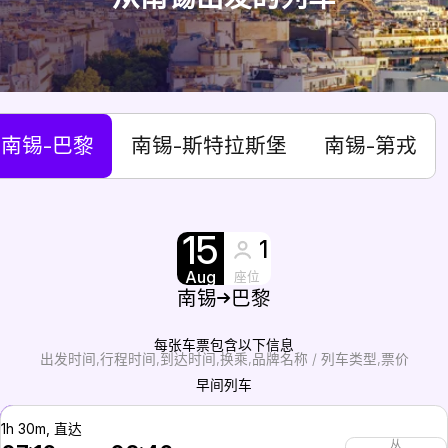
南锡-巴黎
南锡-斯特拉斯堡
南锡-第戎
15
1
Aug
座位
南锡
巴黎
每张车票包含以下信息
出发时间
行程时间
到达时间
换乘
品牌名称 / 列车类型
票价
早间列车
1h 30m, 直达
从