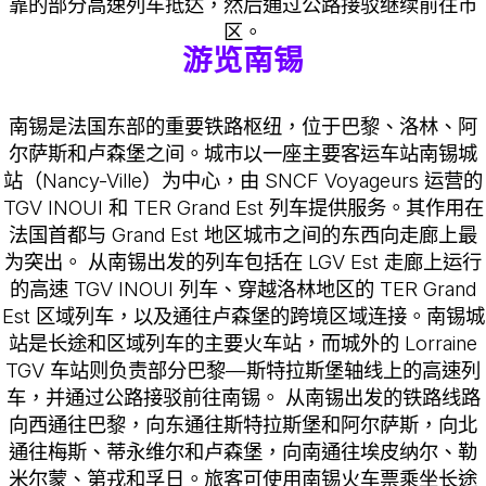
靠的部分高速列车抵达，然后通过公路接驳继续前往市
区。
游览南锡
南锡是法国东部的重要铁路枢纽，位于巴黎、洛林、阿
尔萨斯和卢森堡之间。城市以一座主要客运车站南锡城
站（Nancy-Ville）为中心，由 SNCF Voyageurs 运营的
TGV INOUI 和 TER Grand Est 列车提供服务。其作用在
法国首都与 Grand Est 地区城市之间的东西向走廊上最
为突出。 从南锡出发的列车包括在 LGV Est 走廊上运行
的高速 TGV INOUI 列车、穿越洛林地区的 TER Grand
Est 区域列车，以及通往卢森堡的跨境区域连接。南锡城
站是长途和区域列车的主要火车站，而城外的 Lorraine
TGV 车站则负责部分巴黎—斯特拉斯堡轴线上的高速列
车，并通过公路接驳前往南锡。 从南锡出发的铁路线路
向西通往巴黎，向东通往斯特拉斯堡和阿尔萨斯，向北
通往梅斯、蒂永维尔和卢森堡，向南通往埃皮纳尔、勒
米尔蒙、第戎和孚日。旅客可使用南锡火车票乘坐长途