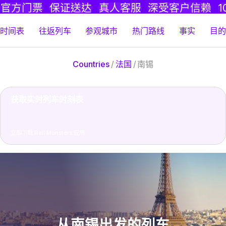
官方门票
保证送达
真人客服
深受客户信赖
1
时间表
往返列车
参观城市
热门路线
事实
目的
Countries
/
法国
/
南锡
获取实时列车时刻表
立即下载 Rail Monsters 应用
从南锡出发的列车