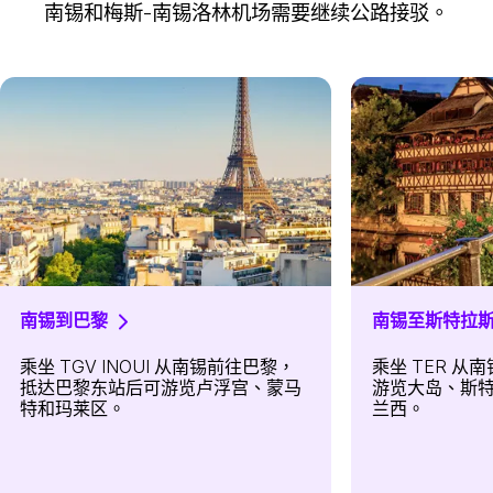
南锡和梅斯-南锡洛林机场需要继续公路接驳。
南锡到巴黎
南锡至斯特拉
乘坐 TGV INOUI 从南锡前往巴黎，
乘坐 TER 
抵达巴黎东站后可游览卢浮宫、蒙马
游览大岛、斯
特和玛莱区。
兰西。