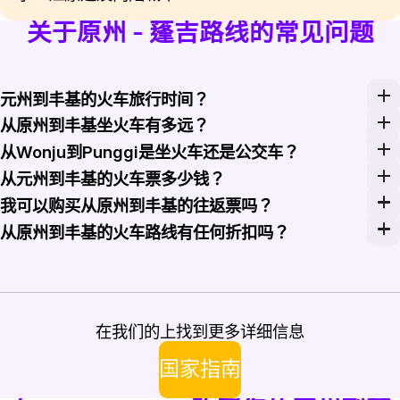
关于原州 - 蓬吉路线的常见问题
元州到丰基的火车旅行时间？
从原州到丰基的火车旅行通常需要大约1.5到2小时，具
从原州到丰基坐火车有多远？
从原州到丰基的火车旅程大约覆盖80公里的距离。
从Wonju到Punggi是坐火车还是公交车？
虽然公交车可能提供更频繁的发班，但火车提供的旅途
从元州到丰基的火车票多少钱？
从元州到丰基的火车票价在23,750韩元到29,800
我可以购买从原州到丰基的往返票吗？
可以，原州到丰基的往返票可以购买。通过Rail Mon
从原州到丰基的火车路线有任何折扣吗？
根据年龄、团队规模或促销优惠，可能会有折扣。请查看Rai
在我们的上找到更多详细信息
国家指南