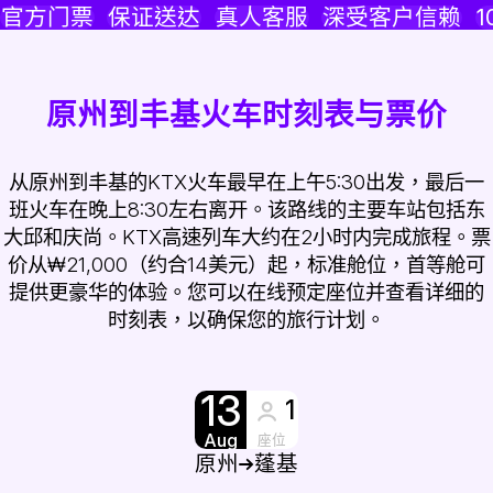
官方门票
保证送达
真人客服
深受客户信赖
1
原州到丰基火车时刻表与票价
从原州到丰基的KTX火车最早在上午5:30出发，最后一
班火车在晚上8:30左右离开。该路线的主要车站包括东
大邱和庆尚。KTX高速列车大约在2小时内完成旅程。票
价从₩21,000（约合14美元）起，标准舱位，首等舱可
提供更豪华的体验。您可以在线预定座位并查看详细的
时刻表，以确保您的旅行计划。
13
1
Aug
座位
原州
蓬基