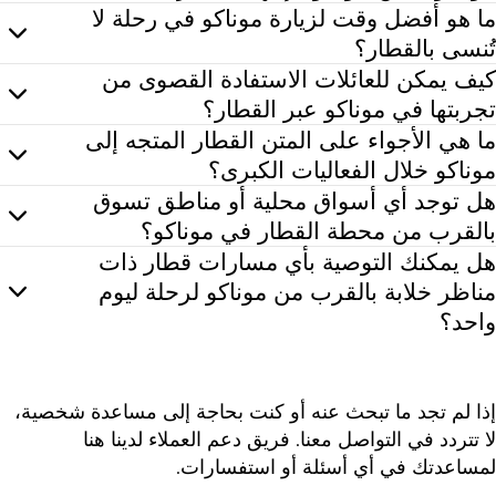
لى الرغم من صغر مساحة موناكو، إلا أنها مليئة بالجواهر الخ
ما هو أفضل وقت لزيارة موناكو في رحلة لا
تُنسى بالقطار؟
ي وقت هو وقت جيد لزيارة موناكو، ولكن فصلي الربيع والخريف يوفران طقساً معتدلاً وازدحاماً
كيف يمكن للعائلات الاستفادة القصوى من
تجربتها في موناكو عبر القطار؟
مكن للعائلات المسافرة إلى موناكو الاستمتاع بيوم من الشمس والرمال في شاطئ لارفوتو أو الا
ما هي الأجواء على المتن القطار المتجه إلى
موناكو خلال الفعاليات الكبرى؟
لال الفعاليات الكبرى مثل سباق جائزة موناكو الكبرى، يضج القطار بالحماس حيث يتوافد المشجعو
هل توجد أي أسواق محلية أو مناطق تسوق
بالقرب من محطة القطار في موناكو؟
قع محطة موناكو فيل في مكان مناسب بالقرب من قلب الإمارة، مع الكثير من فرص
هل يمكنك التوصية بأي مسارات قطار ذات
مناظر خلابة بالقرب من موناكو لرحلة ليوم
واحد؟
التأكيد! استمتع برحلة خلابة بالقطار على طول الريفييرا الفرنسية، مع التوقف في بلدات ساحرة مثل مينتون أو 
إذا لم تجد ما تبحث عنه أو كنت بحاجة إلى مساعدة شخصية،
لا تتردد في التواصل معنا. فريق دعم العملاء لدينا هنا
لمساعدتك في أي أسئلة أو استفسارات.