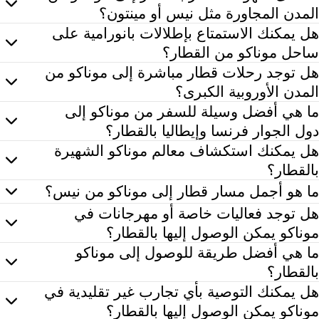
المدن المجاورة مثل نيس أو مينتون؟
عد السفر بالقطار إلى موناكو من المدن القريبة مثل نيس أو مينتون مريحًا للغاية، مع خدمات قطارا
هل يمكنك الاستمتاع بإطلالات بانورامية على
ساحل موناكو من القطار؟
عم، توفر رحلة القطار على طول الطريق الساحلي إطلالات بانورامية خلابة على ساحل موناكو، الذ
هل توجد رحلات قطار مباشرة إلى موناكو من
المدن الأوروبية الكبرى؟
لى الرغم من عدم وجود قطارات دولية مباشرة إلى موناكو، يمكن للمسافرين الوصول بسهولة إلى
ما هي أفضل وسيلة للسفر من موناكو إلى
دول الجوار فرنسا وإيطاليا بالقطار؟
عد السفر من موناكو إلى الدول المجاورة مثل فرنسا وإيطاليا أمراً مريحاً عبر خدمات القطارات الإقليمية الفعالة. تقدم Rail Monsters 
هل يمكنك استكشاف معالم موناكو الشهيرة
بالقطار؟
ينما يعني حجم موناكو الصغير أن معظم المعالم السياحية يمكن الوصول إليها بسهولة سير
ما هو أجمل مسار قطار إلى موناكو من نيس؟
وفر رحلة القطار من نيس إلى موناكو إطلالات ساحلية خلابة، 
هل توجد فعاليات خاصة أو مهرجانات في
موناكو يمكن الوصول إليها بالقطار؟
عم، يمكن للمسافرين حضور فعاليات مرموقة مثل سباق جائزة موناكو الكبرى أو مهرجان مونت كارلو الدولي للسيرك، والت
ما هي أفضل طريقة للوصول إلى موناكو
بالقطار؟
ن الوصول بالقطار إلى موناكو هو مشهد خلاب للغاية. فمنذ ال
هل يمكنك التوصية بأي تجارب غير تقليدية في
موناكو يمكن الوصول إليها بالقطار؟