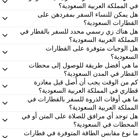
في المملكة العربية السعودية؟
قدم المملكة العربية السعودية العديد من خدمات القطارات، بما
هل يمكن للنساء السفر بمفردهن على
القطارات السعودية؟
عم، يمكن للنساء السفر بمفردهن أو مع العائلة على القطارات
هل هناك زي رسمي محدد للسفر بالقطار في
المملكة العربية السعودية؟
لى الرغم من عدم وجود زي رسمي صارم في القطارات، إلا أنه ي
هل الوجبات متوفرة على القطارات
السعودية؟
عم، تتوفر خدمات الطعام في القطارات المخصصة للمسافات ال
ما هي أفضل طريقة للوصول إلى محطات
القطار في المدن السعودية؟
رتبط محطات القطار الرئيسية في المملكة العربية السعودية 
كم من الوقت يجب أن أصل قبل مغادرة
قطاري في المملكة العربية السعودية؟
ُنصح بالوصول قبل موعد مغادرة القطار بمدة تتراوح من 30 دقيقة إلى ساعة واحدة على الأقل، خاصةً إذا كنت بحاجة للتنقل عبر المحطات الكبيرة أو إكمال أي إجراءات أمنية. <\/p>
ما هي أوقات الذروة للسفر بالقطارات في
المملكة العربية السعودية؟
شمل أوقات الذروة للسفر عادةً عطلات نهاية الأسبوع (الجمعة
هل توجد أي مرافق للصلاة على المتن أو في
المحطات في السعودية؟
م تجهيز العديد من محطات القطارات في المملكة العربية ال
ما نوع مقابس الطاقة المتوفرة في قطارات