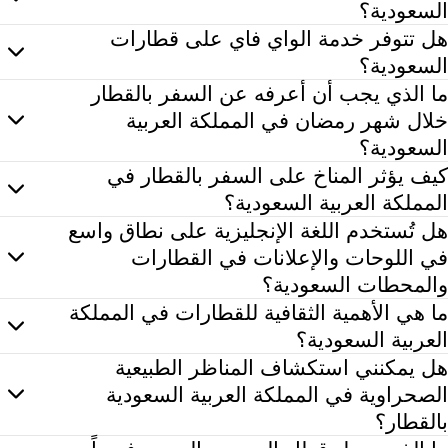
السعودية؟
وفر القطارات السعودية عادةً مقابس قياسية في المملكة العربية السعودية (النوع G، وهو النظام البريطاني ثلاثي المداخل) لشحن الأجهزة الإلكتر
هل تتوفر خدمة الواي فاي على قطارات
السعودية؟
وفر القطارات عالية السرعة مثل قطار الحرمين السريع خدمة ا
ما الذي يجب أن أعرفه عن السفر بالقطار
خلال شهر رمضان في المملكة العربية
السعودية؟
عمل خدمات القطارات خلال شهر رمضان، ولكن قد يتم تعديل ال
كيف يؤثر المناخ على السفر بالقطار في
المملكة العربية السعودية؟
لمناخ الصحراوي في المملكة العربية السعودية يعني أنها قد ت
هل تُستخدم اللغة الإنجليزية على نطاق واسع
في اللوحات والإعلانات في القطارات
والمحطات السعودية؟
تميز المحطات الرئيسية وخدمة قطار الحرمين السريع بوجود لوحات
ما هي الأهمية الثقافية للقطارات في المملكة
العربية السعودية؟
ُعدُّ تطوير شبكة السكك الحديدية في المملكة العربية السعودية
هل يمكنني استكشاف المناظر الطبيعية
الصحراوية في المملكة العربية السعودية
بالقطار؟
وفر قطار الشمال فرصاً لمشاهدة المناظر الطبيعية الصحراوية ا