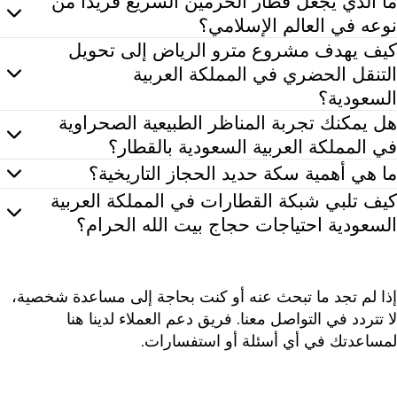
ما الذي يجعل قطار الحرمين السريع فريداً من
نوعه في العالم الإسلامي؟
عد قطار الحرمين السريع فريداً من نوعه لكونه يخدم بشكل خاص الحجاج والمعتمرين
كيف يهدف مشروع مترو الرياض إلى تحويل
التنقل الحضري في المملكة العربية
السعودية؟
عد مشروع مترو الرياض مبادرة ضخمة للتنمية الحضرية تهدف إلى تحويل نظام النقل العام في العاصمة. وعند اكتماله، سيضم ستة خطوط مترو 
هل يمكنك تجربة المناظر الطبيعية الصحراوية
في المملكة العربية السعودية بالقطار؟
عم، توفر سكة حديد الشمال-الجنوب في المملكة العربية السعودية للمسافرين فرصة لا مثيل لها لتجربة المناظر الطبيعية الصحراوية ا
ما هي أهمية سكة حديد الحجاز التاريخية؟
م إنشاء سكة حديد الحجاز التاريخية في الأصل لتسهيل الحج إلى
كيف تلبي شبكة القطارات في المملكة العربية
السعودية احتياجات حجاج بيت الله الحرام؟
ملت المملكة العربية السعودية على تطوير شبكة القطارات الخا
إذا لم تجد ما تبحث عنه أو كنت بحاجة إلى مساعدة شخصية،
لا تتردد في التواصل معنا. فريق دعم العملاء لدينا هنا
لمساعدتك في أي أسئلة أو استفسارات.