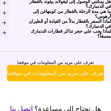
ل يمكنني الوصول إلى ليغولاند بيلوند بالقطار
طارات المسافات الطويلة لـ DSB عادةً مقاعد من الفئة العادية (Standard) وفئة (DSB 1'). وتغطي الفئة العادية مقاعد الدرجة الثانية العادية، بينما توفر فئة DSB 1' مقاعد الدرجة الأولى وقد تشمل مناطق هادئة أو مزايا إضافية على متن القطار اعتماداً على الرحلة. وتتوفر حجوزات المقاعد في العديد من رحلات InterCity و InterCityLyn وهي مفيدة في خدمات كوبنهاغن-آرهوس أو كوبنهاغن-ألبورغ. توجد في الدنمارك أيضاً تذاكر للركاب المحليين وتذاكر مناطق، ولكن Rail Monsters تركز على تذاكر القطارات الفردية بدلاً من بطاقات المرور.
ي الدنمارك؟
ا هي مدة الرحلة بالقطار من كوبنهاغن إلى
حتوي بيلوند على محطة قطار ركاب، ولكن قطارات DSB تقرب الركاب من ليغولاند عبر محطة فيله. وتستغرق الرحلة من كوبنهاغن إلى فيله حوالي ساعتين بقطارات InterCity أو InterCityLyn في العديد من الرحلات المغادرة. ومن فيله، تعمل الحافلات المحلية إلى بيلوند ومنطقة ليغولاند، وعادةً ما تستغرق الرحلة التالية حوالي 30 دقيقة. يمكن استخدام Rail Monsters لحجز جزء الرحلة بالقطار إلى فيله، بينما يتم شراء تذكرة الحافلة بشكل منفصل.
رهوس؟
ماذا السفر بالقطار بدلاً من القيادة أو الطيران
سرع قطارات DSB InterCityLyn من محطة كوبنهاغن المركزية إلى محطة آرهوس H حوالي ساعتين و45 دقيقة. وتمر العديد من الرحلات عبر أودنسه وفريديريسيا وفيله، مع وجود خدمات قطارات InterCity أطول قليلاً اعتماداً على نمط التوقفات. تعمل القطارات طوال اليوم، مع توفر المزيد من المقاعد في الرحلات المزدحمة خلال عطلة نهاية الأسبوع عند الحجز مبكراً. تقع محطة آرهوس H في وسط المدينة، لذا لا حاجة للانتقال من المطار بعد الوصول.
ي الدنمارك؟
ماذا يجب علي حجز تذاكر قطارات الدنمارك
DS بين مراكز المدن مباشرة على المسارات التي تتطلب القيادة فيها المرور عبر الجسور ودفع رسوم مواقف السيارات. وتستغرق الرحلة من كوبنهاغن إلى أودنسه حوالي ساعة و15 دقيقة، ومن كوبنهاغن إلى آرهوس حوالي ساعتين و45 دقيقة عبر أسرع القطارات. كما يجنب السفر بالقطار تضييع الوقت في إجراءات تسجيل الوصول بالمطارات المحلية في الرحلات بين كوبنهاغن وألبورغ. وعند عبور الحزام الكبير، تسير القطارات عبر الرابط الثابت دون دفع رسوم مرور السيارة أو التوقف للتزود بالوقود.
سبقاً؟
الحجز المسبق في قطارات DSB InterCity و InterCityLyn لأن تذاكر 'Orange' ذات الأسعار المخفضة محدودة والرحلات الأكثر شعبية تُباع أولاً. تشهد قطارات بعد ظهر يوم الجمعة من كوبنهاغن إلى آرهوس وألبورغ، وخدمات العودة يوم الأحد، وفترات عيد الفصح والميلاد وأيام السبت في الصيف طلباً متزايداً. يمنحك الحجز قبل عدة أسابيع خيارات أوسع لأوقات المغادرة وحجز المقاعد. قد تظل تذاكر اللحظة الأخيرة متاحة، ولكن الفئات الأرخص غالباً ما تكون قد نفدت.
تعرف على مزيد من المعلومات في موقعنا
تعرف على مزيد من المعلومات في موقعنا
اتصل بنا
هل تحتاج إلى مساعدة؟