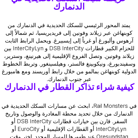
الدنمارك
يمتد المحور الرئيسي للسكك الحديدية في الدنمارك من
كوبنهاغن عبر زيلاند وفونين إلى فريديريسيا، ثم شمالاً إلى
آرهوس وألبورغ أو غرباً إلى إيسبيرغ. ويحمل الرابط الثابت
للحزام الكبير قطارات DSB InterCity و InterCityLyn بين
زيلاند وفونين. وتصل الفروع الإقليمية إلى هيرنينغ، وسترير،
وسفيندبورغ، ونيكوبينغ فالستر، وهيلسينغور. وتربط الخطوط
الدولية كوبنهاغن بمالمو من خلال رابط أوريسند ومع هامبورغ
عبر جنوب الدنمارك.
كيفية شراء تذاكر القطار في الدنمارك
في Rail Monsters، ابحث عن مسارات السكك الحديدية في
الدنمارك من خلال تحديد محطة المغادرة والوصول وتاريخ
السفر. قارن بين خيارات قطارات DSB InterCity أو
InterCityLyn أو القطارات الإقليمية أو EuroCity أو
Oresundstag عند ظهورها للمسار المحدد. اختر وقت