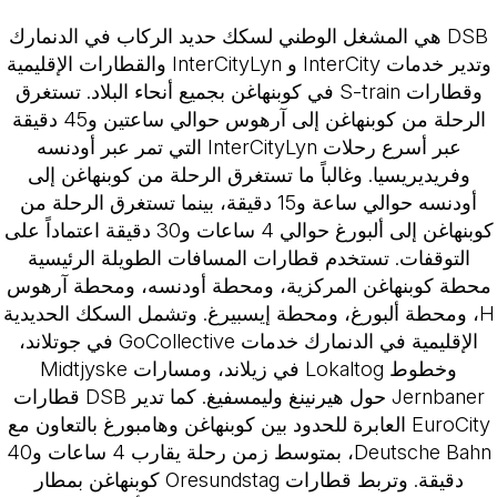
DSB هي المشغل الوطني لسكك حديد الركاب في الدنمارك
وتدير خدمات InterCity و InterCityLyn والقطارات الإقليمية
وقطارات S-train في كوبنهاغن بجميع أنحاء البلاد. تستغرق
الرحلة من كوبنهاغن إلى آرهوس حوالي ساعتين و45 دقيقة
عبر أسرع رحلات InterCityLyn التي تمر عبر أودنسه
وفريديريسيا. وغالباً ما تستغرق الرحلة من كوبنهاغن إلى
أودنسه حوالي ساعة و15 دقيقة، بينما تستغرق الرحلة من
كوبنهاغن إلى ألبورغ حوالي 4 ساعات و30 دقيقة اعتماداً على
التوقفات. تستخدم قطارات المسافات الطويلة الرئيسية
محطة كوبنهاغن المركزية، ومحطة أودنسه، ومحطة آرهوس
H، ومحطة ألبورغ، ومحطة إيسبيرغ. وتشمل السكك الحديدية
الإقليمية في الدنمارك خدمات GoCollective في جوتلاند،
وخطوط Lokaltog في زيلاند، ومسارات Midtjyske
Jernbaner حول هيرنينغ وليمسفيغ. كما تدير DSB قطارات
EuroCity العابرة للحدود بين كوبنهاغن وهامبورغ بالتعاون مع
Deutsche Bahn، بمتوسط زمن رحلة يقارب 4 ساعات و40
دقيقة. وتربط قطارات Oresundstag كوبنهاغن بمطار