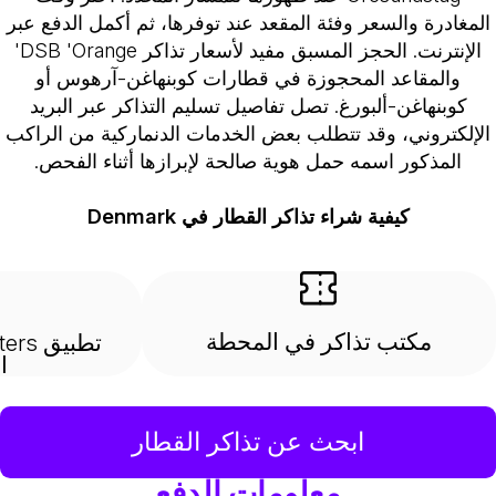
المغادرة والسعر وفئة المقعد عند توفرها، ثم أكمل الدفع عبر
الإنترنت. الحجز المسبق مفيد لأسعار تذاكر DSB 'Orange'
والمقاعد المحجوزة في قطارات كوبنهاغن-آرهوس أو
كوبنهاغن-ألبورغ. تصل تفاصيل تسليم التذاكر عبر البريد
الإلكتروني، وقد تتطلب بعض الخدمات الدنماركية من الراكب
المذكور اسمه حمل هوية صالحة لإبرازها أثناء الفحص.
كيفية شراء تذاكر القطار في Denmark
مكتب تذاكر في المحطة
ا
ابحث عن تذاكر القطار
معلومات الدفع