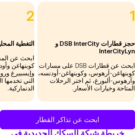
2
حجز قطارات DSB InterCity و
التغطية المحلية
InterCityLy
ابحث عن المس
ابحث عن قطارات DSB على مسارات
كوبنهاغن وأود
وبنهاغن-آرهوس، وكوبنهاغن-أودنسه،
وإيسبيرغ وروس
آرهوس-ألبورغ، ثم اختر الرحلات
التي تخدمها ال
لمتاحة وخيارات الأسعار.
الدنماركية.
ابحث عن تذاكر القطار
خريطة شبكة السكك الحديدية في