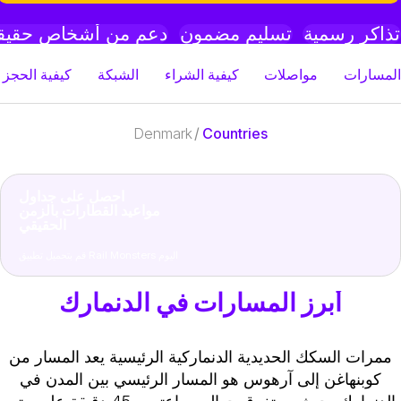
ذاكر رسمية
تسليم مضمون
دعم من أشخاص حقيقي
لمسارات
مواصلات
كيفية الشراء
الشبكة
كيفية الحجز مع
Denmark
/
Countries
احصل على جداول
مواعيد القطارات بالزمن
الحقيقي
قم بتحميل تطبيق Rail Monsters اليوم
أبرز المسارات في الدنمارك
ممرات السكك الحديدية الدنماركية الرئيسية
يعد المسار من
كوبنهاغن إلى آرهوس هو المسار الرئيسي بين المدن في