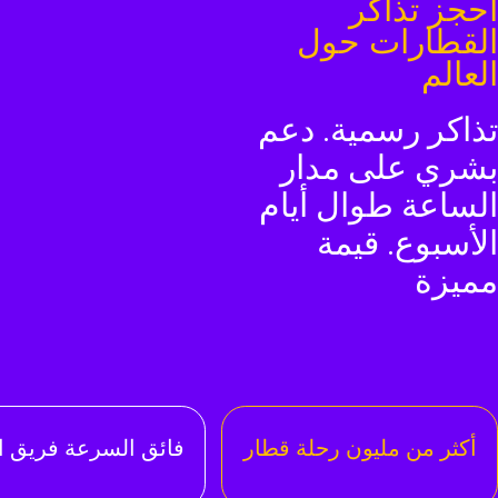
حجز تذاكر
لقطارات حول
لعالم
ذاكر رسمية. دعم
شري على مدار
لساعة طوال أيام
لأسبوع. قيمة
ميزة
أكثر من مليون رحلة قطار
فائق السرعة فريق ا