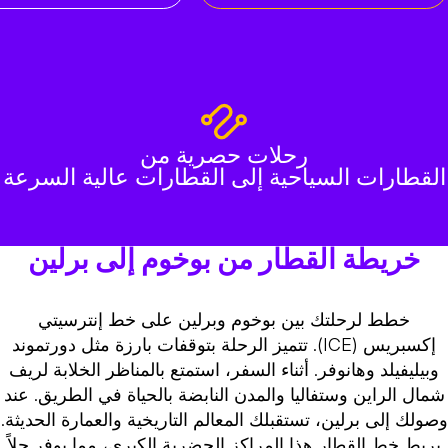
رحلات حصرية من
القطارات السياحية إلى القطارات عالية السرعة
خريطة القطار من بوخوم إلى برلين
خطط لرحلتك بين بوخوم وبرلين على خط إنترسيتي
إكسبريس (ICE). تتميز الرحلة بتوقفات بارزة مثل دورتموند
وبيليفيلد وهانوفر. أثناء السفر، استمتع بالمناظر الخلابة لريف
شمال الراين وستفاليا والمدن النابضة بالحياة في الطريق. عند
صولك إلى برلين، تستقبلك المعالم التاريخية والعمارة الحديثة.
يربط خط القطار هذا المراكز الحضرية الكبرى، مما يوفر حلاً