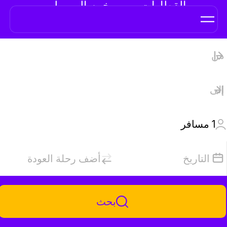
القطارات من بوخوم إلى برلين
1
مسافر
التاريخ
أضف رحلة العودة
بحث