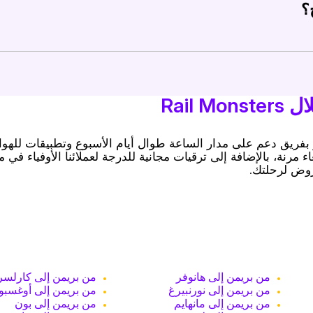
؟
Ra يساعدك في تأمين أسعار أفضل.
طار في جميع أنحاء ألمانيا.
Rail
 القطار من بريمن إلى ميونخ مع Rail Monsters: نتميز بفريق دعم على مدار الساعة طوال أيام الأسبوع وتطبيقا
مرنة، بالإضافة إلى ترقيات مجانية للدرجة لعملائنا الأوفياء في 
روض لرحلتك.
من بريمن إلى هانوفر
من بريمن إلى كارلسر
من بريمن إلى نورنبيرغ
من بريمن إلى أوغسبو
من بريمن إلى مانهايم
من بريمن إلى بون