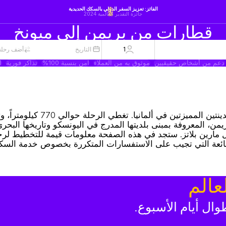
الفائز: تعزيز السفر الدولي بالسكك الحديدية
جائزة التقدير العالمية 2024
قطارات من بريمن إلى ميونخ
1
التاريخ
أضف رحلة 
دعم من أشخاص حقيقيين
موثوق به من العملاء
آمن بنسبة 100%
تذاكر فورية
ا
تعتبر رحلة القطار من بريمن إلى ميونخ رابطاً حيوياً بين هاتين المد
بلاد. بريمن، المعروفة بمبنى بلديتها المدرج في اليونسكو وتاريخها البحر
مثل مارين بلاتز. ستجد في هذه الصفحة معلومات قيمة للتخطيط لر
الشائعة التي تجيب على الاستفسارات المتكررة بخصوص خدمة السك
عالم
ال أيام الأسبوع.