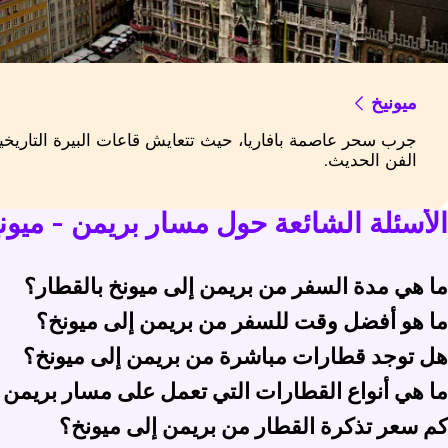
ميونيخ
جرب سحر عاصمة بافاريا، حيث تتعايش قاعات البيرة التاريخ
الفن الحديث.
الأسئلة الشائعة حول مسار بريمن - ميون
ما هي مدة السفر من بريمن إلى ميونخ بالقطار؟
ما هو أفضل وقت للسفر من بريمن إلى ميونخ؟
ستغرق السفر من بريمن إلى ميونخ بالقطار عادة ما بين 6 إلى 7 ساعات. قد تختلف المدة بناءً على عدد مرات التبديل وخدمة القطار المختارة.
هل توجد قطارات مباشرة من بريمن إلى ميونخ؟
فضل وقت للسفر من بريمن إلى ميونخ هو عادةً خلال أيام الأسبوع
ما هي أنواع القطارات التي تعمل على مسار بريمن 
عم، تتوفر قطارات مباشرة من بريمن إلى ميونخ، ويتم تشغيلها عادة بواسطة قطارات Intercity (IC). ومع ذلك، تتطلب بعض الرحلات عملية تبديل
كم سعر تذكرة القطار من بريمن إلى ميونخ؟
شمل القطارات الرئيسية التي تعمل بين بريمن وميونخ خدمات Intercity (IC) و Eurocity (EC). توفر هذه القطارات مقاعد مريحة ووسائل راحة تلبي مختلف التفضيلات والميزانيات.