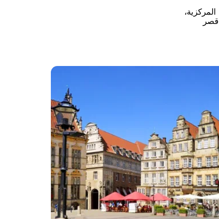
المركزية،
 قصر