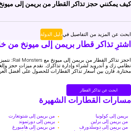
كيف يمكنني حجز تذاكر القطار من بريمن إلى ميونخ
بلغ تكلفة تذكرة القطار ذهاب فقط من بريمن إلى ميونخ بشكل عام ما بين 60 يورو إلى 90 يورو (65 دولار إلى 98 دولار). يمكن أن تختلف الأسعار حسب وقت الحجز ودرجة الخدمة. الحجز المسبق عبر il Monsters
مكنك حجز تذاكر القطار من بريمن إلى ميونخ بسهولة عبر الإنترنت. توفر Rail Monsters منصة سهلة الاستخدام لشراء التذاكر مسبقاً أو في اللحظة الأخيرة. بالإضافة إلى ذلك، يمكن شراء التذاكر مباشرة من محطات الق
دليل الدولة
ابحث عن المزيد من التفاصيل في
اشترِ تذاكر قطار بريمن إلى ميونخ من خلال  Monsters
احجز تذاكر
نظامي زك و أندرويد لشراء وإدارة تذاكرك. نقدم ميزات حجز وإلغاء 
مختارة. قارن بين أسعار تذاكر القطارات للحصول على أفضل الع
ابحث عن تذاكر القطار
مسارات القطارات الشهيرة
بريمن إلى كولونيا
من بريمن إلى شتوتغارت
من بريمن إلى برلين
بريمن إلى دورتموند
من بريمن إلى دوسلدورف
من بريمن إلى هامبورغ