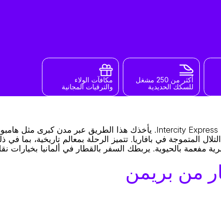
أكثر من 250 مشغل
مكافآت الولاء
للسكك الحديدية
والترقيات المجانية
خطط لرحلتك من بريمن إلى ميونخ عبر خطوط Intercity و Intercity Express (ICE). يأخذك هذا الطريق عبر مدن
لتلال المتموجة في بافاريا. تتميز الرحلة بمعالم تاريخية، بما في ذ
 مفعمة بالحيوية. يربطك السفر بالقطار في ألمانيا بخيارات نقل
ر من بريمن