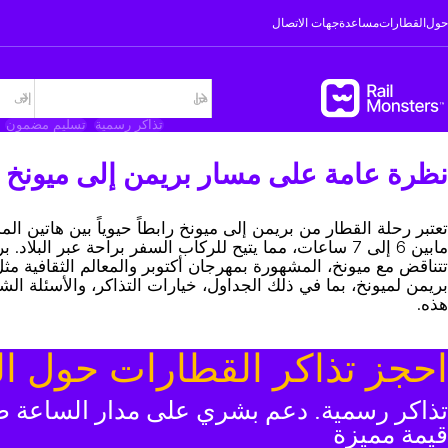
حول
القطارات
مساعدة
جهات الاتصال
تذاكر رسمية
تسليم مضمون
نظرة عامة على مسار بريمن إلى ميونخ
مابين 6 إلى 7 ساعات، مما يتيح للركاب السفر براحة عبر ال
تتناقض مع ميونخ، المشهورة بمهرجان أكتوبر والمعالم الثقافية 
بريمن لميونخ، بما في ذلك الجداول، خيارات التذاكر، والأسئلة 
هذه.
احجز تذاكر القطارات حول ال
تذاكر رسمية. دعم بشري على مدار الساعة طو
قيمة مميزة