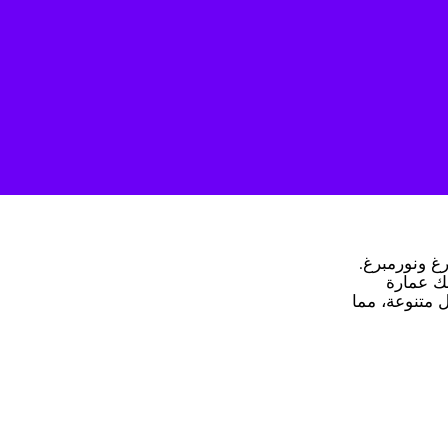
 كبرى مثل هامبورغ ونورمبرغ.
لك عمارة
 متنوعة، مما