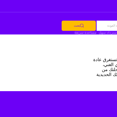
العودة
بحث
سترداد سهل
مساعدة سريعة
ينتين المميزتين في ألمانيا. تغطي الرحلة حوالي 770 كيلومتراً، وتستغرق عادة
ي الغني،
حلتك من
ك الحديدية