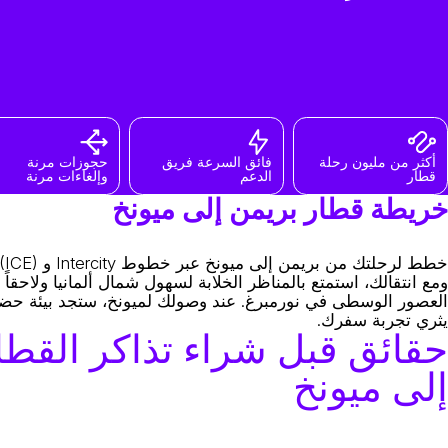
أكثر من مليون رحلة
فائق السرعة فريق
حجوزات مرنة
قطار
الدعم
وإلغاءات مرنة
خريطة قطار بريمن إلى ميونخ
ومع انتقالك، استمتع بالمناظر الخلابة لسهول شمال ألمانيا ولاحقاً ا
العصور الوسطى في نورمبرغ. عند وصولك لميونخ، ستجد بيئة حضرية
يثري تجربة سفرك.
حقائق قبل شراء تذاكر القطا
إلى ميونخ