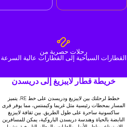
رحلات حصرية من
القطارات السياحية إلى القطارات عالية السرعة
خريطة قطار لايبزيغ إلى دريسدن
خطط لرحلتك بين لايبزيغ ودريسدن على خط RE. يتميز
المسار بمحطات رئيسية مثل غريما وكيمنتس، مما يوفر قرى
ساكسونية ساحرة على طول الطريق. بين ثقافة لايبزيغ
النابضة بالحياة وهندسة دريسدن الباروكية، يمكن للمسافرين
الاستمتاع بمناظر الأنهار والغابات والمعالم التاريخية. تشمل