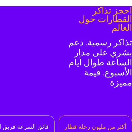
حجز تذاكر
لقطارات حول
لعالم
ذاكر رسمية. دعم
شري على مدار
لساعة طوال أيام
لأسبوع. قيمة
ميزة
أكثر من مليون رحلة قطار
فائق السرعة فريق ا