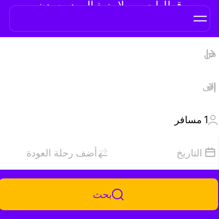
قطارات من لايبزيغ إلى دريسدن
1
مسافر
التاريخ
أضف رحلة العودة
بحث