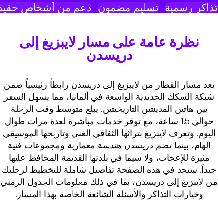
ذاكر رسمية
تسليم مضمون
دعم من أشخاص حقيقي
نظرة عامة على مسار لايبزيغ إلى
دريسدن
يعد مسار القطار من لايبزيغ إلى دريسدن رابطاً رئيسياً ضمن
شبكة السكك الحديدية الواسعة في ألمانيا، مما يسهل السفر
بين هاتين المدينتين التاريخيتين. يبلغ متوسط وقت الرحلة
حوالي 1.5 ساعة، مع توفر خدمات مباشرة لعدة مرات طوال
اليوم. وتعرف لايبزيغ بتراثها الثقافي الغني وتاريخها الموسيقي
الهام، بينما تضم دريسدن هندسة معمارية ومجموعات فنية
مثيرة للإعجاب، ولا سيما في بلدتها القديمة المحافظ عليها
جيداً. ستجد في هذه الصفحة تفاصيل شاملة للتخطيط لرحلتك
ن لايبزيغ إلى دريسدن، بما في ذلك معلومات الجدول الزمني
وخيارات التذاكر والأسئلة الشائعة الخاصة بهذا المسار.