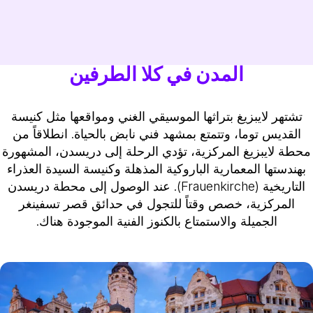
المدن في كلا الطرفين
تشتهر لايبزيغ بتراثها الموسيقي الغني ومواقعها مثل كنيسة
القديس توما، وتتمتع بمشهد فني نابض بالحياة. انطلاقاً من
محطة لايبزيغ المركزية، تؤدي الرحلة إلى دريسدن، المشهورة
بهندستها المعمارية الباروكية المذهلة وكنيسة السيدة العذراء
التاريخية (Frauenkirche). عند الوصول إلى محطة دريسدن
المركزية، خصص وقتاً للتجول في حدائق قصر تسفينغر
الجميلة والاستمتاع بالكنوز الفنية الموجودة هناك.