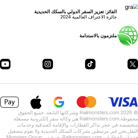
الفائز: تعزيز السفر الدولي بالسكك الحديدية
جائزة الاعتراف العالمية 2024
ملتزمون بالاستدامة
© 2026 Railmonsters.com وشركاتها التابعة. جميع الحقوق
حفوظة.
Railmonsters.com هي وكالة سفر إلكترونية مستقلة
تخصصة في حجز تذاكر القطارات والإقامة الفندقية وخدمات
لنقل.
نحن غير مرتبطين بشركات السكك الحديدية ولا نقوم بتشغيل
دمات القطارات.
Railmonsters.com، جزء من Monsters Group