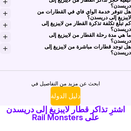
كن للمسافرين الاختيار بين القطارات الإقليمية، مثل RE (الإقليمي السريع) وقطارات S-Bahn، التي توفر خدمة مريحة بين لايبزيغ ودريسدن. جميع الخيارات فعالة وتسمح باتصالات سهلة بمراكز المدن.
ريسدن؟
ل تتوفر خدمة الواي فاي في القطارات من
كن حجز تذاكر القطار من لايبزيغ إلى دريسدن عبر الإنترنت من خلال Rail Monsters. يمكنك بسهولة اختيار وقت السفر المفضل والدرجة. لمزيد من الراحة، يمكن أيضاً شراء ال
ايبزيغ إلى دريسدن؟
م تبلغ تكلفة تذكرة القطار من لايبزيغ إلى
وفر معظم القطارات العاملة بين لايبزيغ ودريسدن خدمة واي فا
ريسدن؟
ا هي مدة رحلة القطار من لايبزيغ إلى
راوح تكلفة تذكرة القطار من لايبزيغ إلى دريسدن بين 18 و25 يورو (20 إلى 28 دولاراً) للرحلة في اتجاه واحد. قد تختلف الأسعار بناءً على وقت الحجز وفئة السفر. يوصى بالحجز مسبقاً للحصول على أفضل الصفقات، خاصة خلال أوقات الذروة.
ريسدن؟
ل توجد قطارات مباشرة من لايبزيغ إلى
ستغرق رحلة القطار من لايبزيغ إلى دريسدن عادةً حوالي ساعة و15 دقيقة، مما يجعلها خياراً مريحاً للرحلات اليومية أو السفر السريع بين الم
ريسدن؟
عم، هناك قطارات مباشرة تعمل بين لايبزيغ ودريسدن، مما يو
ابحث عن مزيد من التفاصيل في
دليل الدولة
اشترِ تذاكر قطار لايبزيغ إلى دريسدن
على Rail Monsters