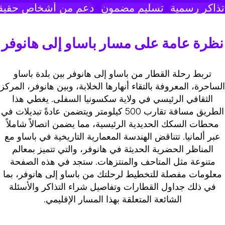
ذاكر رسمية
تسليم مضمون
دعم من أشخاص حقيقي
نظرة عامة على مسار باساو إلى هانوفر
تربط رحلة القطار من باساو إلى هانوفر بين بلدة باساو
لساحرة، المعروفة بالتقاء أنهارها الخلابة، وبين هانوفر، المركز
الثقافي الرئيسي في ولاية سكسونيا السفلى. يغطي هذا
الطريق مسافة تقارب 500 كيلومتر ويتضمن عادةً تبديلات في
محطات السكك الحديدية الرئيسية، مما يضمن اتصالاً شاملاً
عبر ألمانيا. تتناقض الهندسة المعمارية التاريخية في باساو مع
المناظر الحضرية الحديثة في هانوفر، والتي تتميز بمعالم
متنوعة مثل المتاحف والمنتزهات. ستجد في هذه الصفحة
معلومات مفصلة للتخطيط لرحلتك من باساو إلى هانوفر، بما
في ذلك جداول القطارات وتفاصيل شراء التذاكر والأسئلة
الشائعة المتعلقة بهذا المسار الإقليمي.