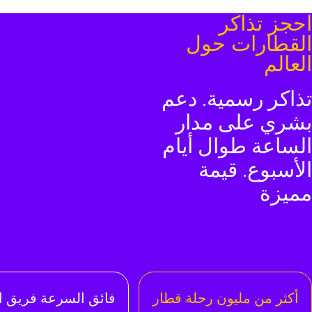
حجز تذاكر
لقطارات حول
لعالم
ذاكر رسمية. دعم
شري على مدار
لساعة طوال أيام
لأسبوع. قيمة
ميزة
أكثر من مليون رحلة قطار
فائق السرعة فريق ا