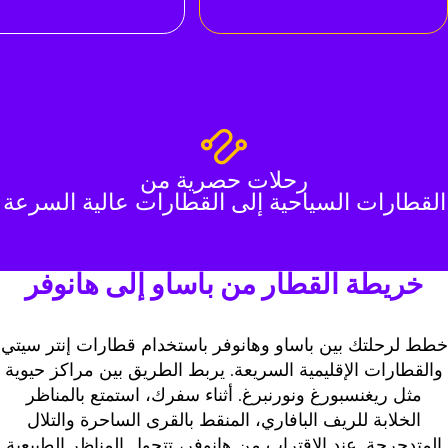
رحلات حصرية من
القطارات السياحية إلى القطارات عالية السرعة
خريطة القطار من باساو إلى هانوفر
طط لرحلتك بين باساو وهانوفر باستخدام قطارات إنتر سيتي
والقطارات الإقليمية السريعة. يربط الطريق بين مراكز حيوية
مثل ريغنسبورغ ونورنبرغ. أثناء سفرك، استمتع بالمناظر
الخلابة للريف البافاري، المنقط بالقرى الساحرة والتلال
المتدحرجة. عند الاقتراب من هانوفر، تتحول المناظر الطبيعية