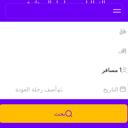
القطارات من باساو إلى هانوفر
1
مسافر
التاريخ
أضف رحلة العودة
بحث