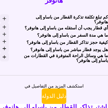
هانوفر
م تبلغ تكلفة تذكرة القطار من باساو إلى
انوفر؟
لف تذكرة القطار من باساو إلى هانوفر عادةً ما بين 50 إلى 70 يورو (54 - 76 دولاراً أمريكياً) للرحلة الواحدة. يمكن أن تختلف الأسعار بناءً على نوع القطار ومدى الحجز المسبق. يُنصح بالتحقق مبكراً للحصول على أفضل الأسعار على ريل مونسترز.
ي قطار يجب أن أستقله من باساو إلى هانوفر؟
سفر من باساو إلى هانوفر، تعتبر قطارات إنتر سيتي (IC) الخيار الأفضل. توفر هذه القطارات خدمات مباشرة أو مع الحد الأدنى من التبديلات، مما يوفر للمسافرين تجربة سفر مريحة وفعالة.
ا هي مدة السفر من باساو إلى هانوفر؟
تغرق الرحلة من باساو إلى هانوفر عادةً حوالي 5 إلى 6 ساعات. قد تختلف مدة السفر حسب خدمة القطار المحددة وأي محطات تبديل على طول المسار.
يفية حجز تذاكر القطار من باساو إلى هانوفر؟
مكن حجز تذاكر القطار من باساو إلى هانوفر بسهولة عبر الإن
ل يوجد قطار مباشر من باساو إلى هانوفر؟
ا هي وسائل الراحة المتوفرة في القطارات من
عم، تتوفر خدمات قطار مباشرة من باساو إلى هانوفر، بشكل أساسي عبر قطارات إنتر سيتي (IC). ومع ذلك، قد تتطلب بعض الرحل
اساو إلى هانوفر؟
عظم القطارات التي تسافر من باساو إلى هانوفر مجهزة بميزات
استكشف المزيد من التفاصيل في
دليل الدولة
اشترِ تذاكر القطار من باساو إلى هانوفر