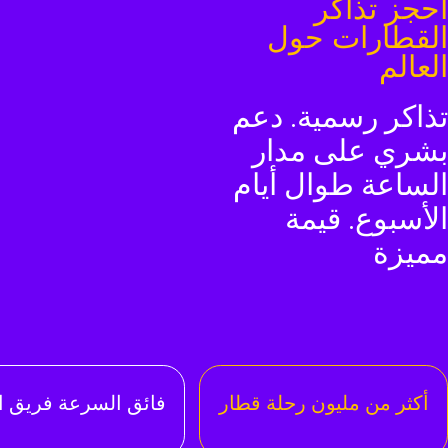
حجز تذاكر
لقطارات حول
لعالم
ذاكر رسمية. دعم
شري على مدار
لساعة طوال أيام
لأسبوع. قيمة
ميزة
أكثر من مليون رحلة قطار
فائق السرعة فريق ا