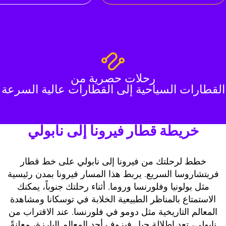
رحلات حصرية من
القطارات السياحية إلى القطارات عالية السرعة
خريطة قطار فيرونا إلى نابولي
خطط لرحلتك من فيرونا إلى نابولي على خط قطار
فريتشاروسا السريع. يربط هذا المسار فيرونا بمدن رئيسية
مثل بولونيا وفلورنسا وروما. أثناء رحلتك جنوباً، يمكنك
الاستمتاع بالمناظر الطبيعية الخلابة في توسكانا ومشاهدة
المعالم التاريخية مثل دومو في فلورنسا. عند الاقتراب من
نابولي، تعد إطلالة جبل فيزوف أحد المعالم البارزة، معلنةً