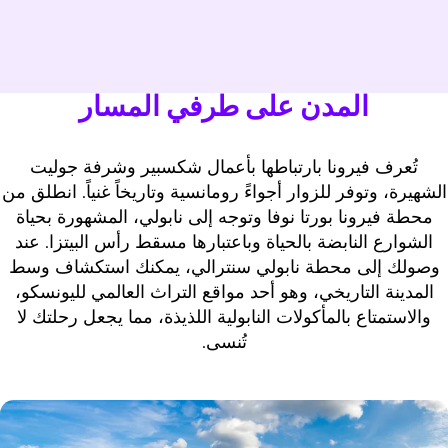
المدن على طرفي المسار
تُعرف فيرونا بارتباطها بأعمال شكسبير وشرفة جوليت
لشهيرة، وتوفر للزوار أجواءً رومانسية وتاريخاً غنياً. انطلق من
محطة فيرونا بورتا نوفا وتوجه إلى نابولي، المشهورة بحياة
الشوارع النابضة بالحياة وباعتبارها مسقط رأس البيتزا. عند
وصولك إلى محطة نابولي سنترالي، يمكنك استكشاف وسط
المدينة التاريخي، وهو أحد مواقع التراث العالمي لليونسكو،
والاستمتاع بالمأكولات النابولية اللذيذة، مما يجعل رحلتك لا
تُنسى.